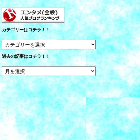
カテゴリーはコチラ！！
カ
テ
ゴ
過去の記事はコチラ！！
リ
ー
過
は
去
コ
の
チ
記
ラ！！
事
は
コ
チ
ラ！！