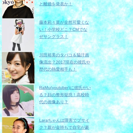
と離婚を発表か！
藤本莉々菜が全然可愛くな
い！小学校どこ？CMでな
ぜサングラス！
川田裕美のタバコ＆脇汗画
像流出？2017現在の彼氏や
歴代の熱愛相手も！
RaMu(youtuber)に彼氏がい
る？顔の整形疑惑！高校時
代の画像あり？
Laraちゃんは障害でブサイ
ク？親が金持ちで自宅が豪