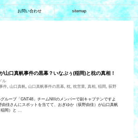
お問い合わせ
sitemap
)が山口真帆事件の黒幕？いなぷぅ(稲岡)と枕の真相！
ドル
事件
,
山口真帆
,
山口真帆事件の黒幕
,
枕
,
枕営業
,
真相
,
稲岡
,
荻野
ループ「GNT48」チームNIIIのメンバーで副キャプテンですよ
野由佳さんにスポットを当てて、おぎゆか（荻野由佳）が山口真帆
稲岡）と …