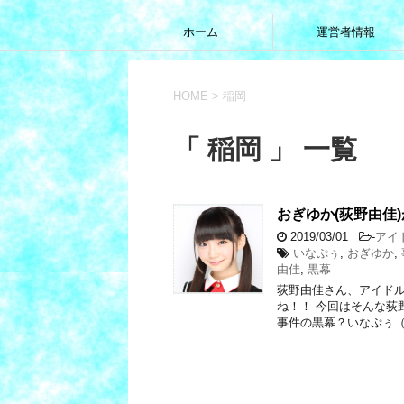
ホーム
運営者情報
HOME
>
稲岡
「 稲岡 」 一覧
おぎゆか(荻野由佳
2019/03/01
-
アイ
いなぷぅ
,
おぎゆか
,
由佳
,
黒幕
荻野由佳さん、アイドルグ
ね！！ 今回はそんな荻
事件の黒幕？いなぷぅ（