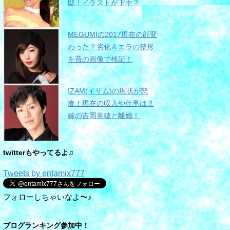
邸！イラストが下手？
MEGUMIの2017現在の顔変
わった？劣化＆エラの整形
を昔の画像で検証！
IZAM(イザム)の現状が悲
惨！現在の収入や仕事は？
嫁の吉岡美穂と離婚！
twitterもやってるよ♫
Tweets by entamix777
フォローしちゃいなよ〜♪
ブログランキング参加中！