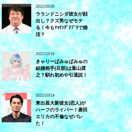
2021/10/26
ラランドニシダ彼女が顔
出し？クズ男なぜモテ
る！今もﾏｯﾁﾝｸﾞｱﾌﾟﾘで婚
活？
2021/10/16
きゃりーぱみゅぱみゅの
結婚相手(旦那)は葉山奨
之？馴れ初めや引退説！
2021/10/14
東出昌大新彼女(恋人)が
ハーフのライバー！唐田
エリカの不倫なぜバレ
た！