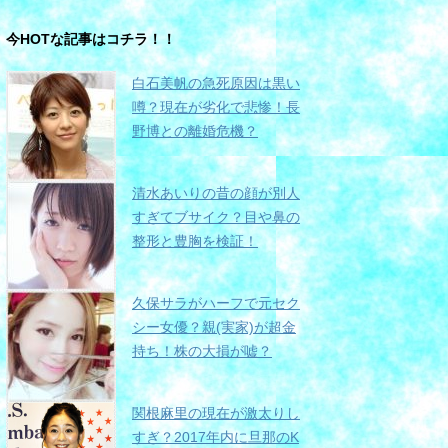
今HOTな記事はコチラ！！
白石美帆の急死原因は黒い
噂？現在が劣化で悲惨！長
野博との離婚危機？
清水あいりの昔の顔が別人
すぎてブサイク？目や鼻の
整形と豊胸を検証！
久保サラがハーフで元セク
シー女優？親(実家)が超金
持ち！株の大損が嘘？
関根麻里の現在が激太りし
すぎ？2017年内に旦那のK