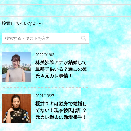
検索しちゃいなよ〜♪
2022/01/02
林美沙希アナが結婚して
旦那子供いる？過去の彼
氏＆元カレ事情！
2021/10/27
桜井ユキは独身で結婚し
てない！現在彼氏は誰？
元カレ過去の熱愛相手！