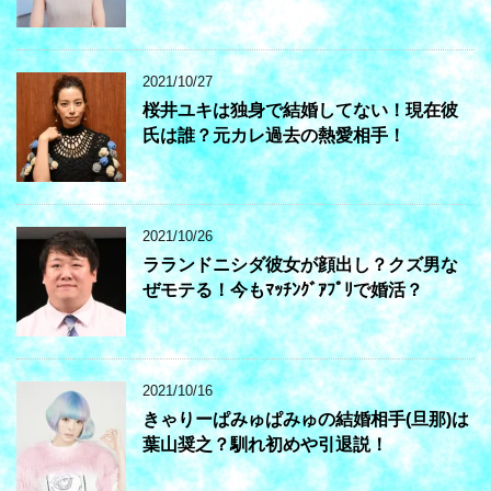
2021/10/27
桜井ユキは独身で結婚してない！現在彼
氏は誰？元カレ過去の熱愛相手！
2021/10/26
ラランドニシダ彼女が顔出し？クズ男な
ぜモテる！今もﾏｯﾁﾝｸﾞｱﾌﾟﾘで婚活？
2021/10/16
きゃりーぱみゅぱみゅの結婚相手(旦那)は
葉山奨之？馴れ初めや引退説！