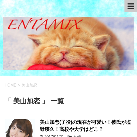
HOME
>
美山加恋
「 美山加恋 」 一覧
美山加恋(子役)の現在が可愛い！彼氏が塩
野瑛久！高校や大学はどこ？
2017/04/21
-
女優