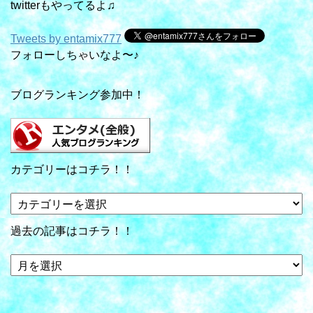
twitterもやってるよ♫
Tweets by entamix777
フォローしちゃいなよ〜♪
ブログランキング参加中！
カテゴリーはコチラ！！
カ
テ
ゴ
過去の記事はコチラ！！
リ
ー
過
は
去
コ
の
チ
記