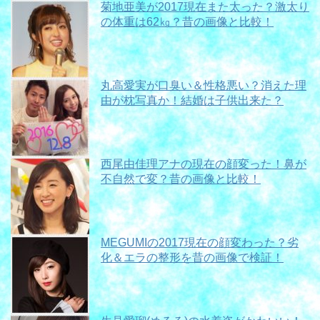
菊地亜美が2017現在また太った？激太り
の体重は62㎏？昔の画像と比較！
丸高愛実が口臭い＆性格悪い？消えた理
由が枕写真か！結婚は子供出来た？
西尾由佳理アナの現在の顔変った！鼻が
不自然で変？昔の画像と比較！
MEGUMIの2017現在の顔変わった？劣
化＆エラの整形を昔の画像で検証！