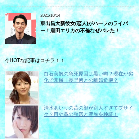
2021/10/14
東出昌大新彼女(恋人)がハーフのライバ
ー！唐田エリカの不倫なぜバレた！
今HOTな記事はコチラ！！
白石美帆の急死原因は黒い噂？現在が劣
化で悲惨！長野博との離婚危機？
清水あいりの昔の顔が別人すぎてブサイ
ク？目や鼻の整形と豊胸を検証！