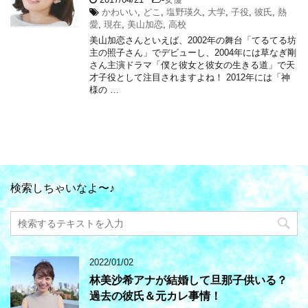
かわいい
,
どこ
,
塩野瑛久
,
大学
,
子役
,
彼氏
,
熱
愛
,
現在
,
美山加恋
,
高校
美山加恋さんといえば、2002年の舞台「てるてる坊
主の照子さん」でデビューし、2004年には草なぎ剛
さん主演ドラマ「僕と彼女と彼女の生きる道」で天
才子役として注目されますよね！ 2012年には「神
様の …
検索しちゃいなよ〜♪
2022/01/02
林美沙希アナが結婚して旦那子供いる？
過去の彼氏＆元カレ事情！