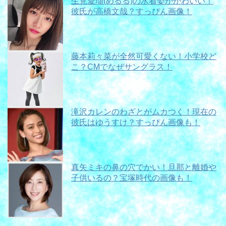
生見愛瑠(めるる)の水着姿がかわいい！
彼氏が高橋文哉？すっぴん画像！
藤本莉々菜が全然可愛くない！小学校ど
こ？CMでなぜサングラス！
滝沢カレンのわざとがムカつく！現在の
彼氏はゆうすけ？すっぴん画像も！
真矢ミキの鼻の穴でかい！旦那と離婚や
子供いるの？宝塚時代の画像も！