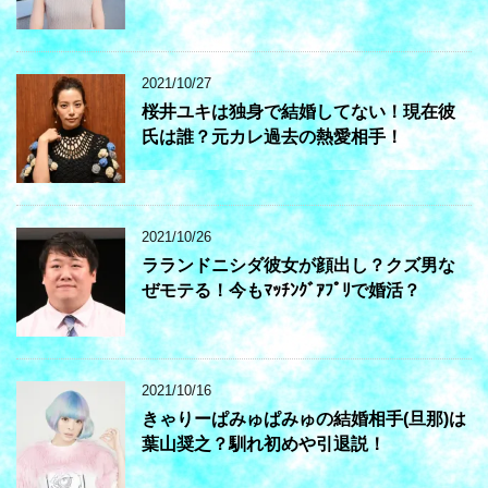
2021/10/27
桜井ユキは独身で結婚してない！現在彼
氏は誰？元カレ過去の熱愛相手！
2021/10/26
ラランドニシダ彼女が顔出し？クズ男な
ぜモテる！今もﾏｯﾁﾝｸﾞｱﾌﾟﾘで婚活？
2021/10/16
きゃりーぱみゅぱみゅの結婚相手(旦那)は
葉山奨之？馴れ初めや引退説！