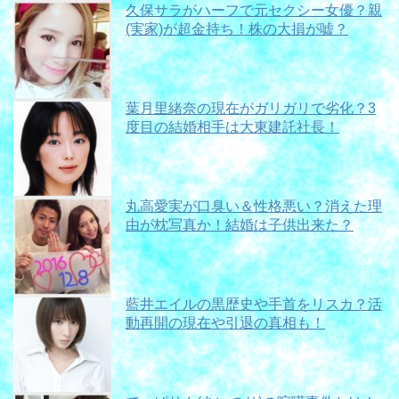
久保サラがハーフで元セクシー女優？親
(実家)が超金持ち！株の大損が嘘？
葉月里緒奈の現在がガリガリで劣化？3
度目の結婚相手は大東建託社長！
丸高愛実が口臭い＆性格悪い？消えた理
由が枕写真か！結婚は子供出来た？
藍井エイルの黒歴史や手首をリスカ？活
動再開の現在や引退の真相も！