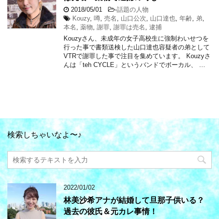
2018/05/01
-
話題の人物
Kouzy
,
噂
,
売名
,
山口公次
,
山口達也
,
年齢
,
弟
,
本名
,
薬物
,
謝罪
,
謝罪は売名
,
逮捕
Kouzyさん、未成年の女子高校生に強制わいせつを
行った事で書類送検した山口達也容疑者の弟として
VTRで謝罪した事で注目を集めています。 Kouzyさ
んは「teh CYCLE」というバンドでボーカル、 …
検索しちゃいなよ〜♪
2022/01/02
林美沙希アナが結婚して旦那子供いる？
過去の彼氏＆元カレ事情！