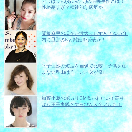
でっぱりん(あいのり)の喧嘩事件とは！
性格悪すぎ？精神的な病気か！
関根麻里の現在が激太りしすぎ？2017年
内に旦那のKと離婚を発表か！
平子理沙の短足を画像で比較！子供を産
まない理由は？インスタが修正！
加藤小夏のポカリCM鬼かわいい！高校
は八王子実践？すっぴん＆卒アルも！