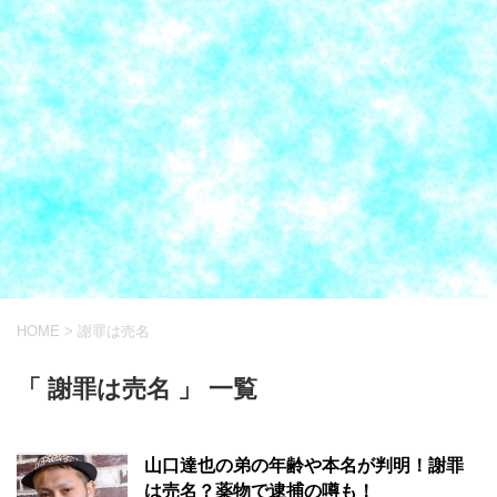
HOME
>
謝罪は売名
「 謝罪は売名 」 一覧
山口達也の弟の年齢や本名が判明！謝罪
は売名？薬物で逮捕の噂も！