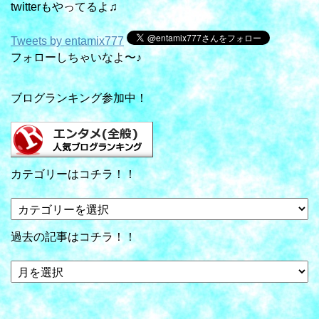
twitterもやってるよ♫
Tweets by entamix777
フォローしちゃいなよ〜♪
ブログランキング参加中！
カテゴリーはコチラ！！
カ
テ
ゴ
過去の記事はコチラ！！
リ
ー
過
は
去
コ
の
チ
記