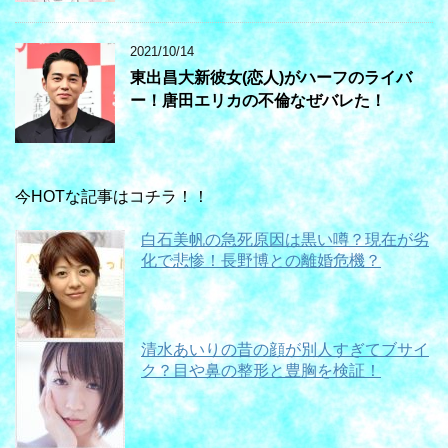
2021/10/14
東出昌大新彼女(恋人)がハーフのライバ
ー！唐田エリカの不倫なぜバレた！
今HOTな記事はコチラ！！
白石美帆の急死原因は黒い噂？現在が劣
化で悲惨！長野博との離婚危機？
清水あいりの昔の顔が別人すぎてブサイ
ク？目や鼻の整形と豊胸を検証！