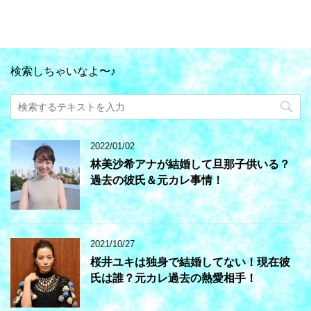
検索しちゃいなよ〜♪
2022/01/02
林美沙希アナが結婚して旦那子供いる？
過去の彼氏＆元カレ事情！
2021/10/27
桜井ユキは独身で結婚してない！現在彼
氏は誰？元カレ過去の熱愛相手！