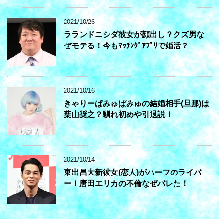
2021/10/26
ラランドニシダ彼女が顔出し？クズ男な
ぜモテる！今もﾏｯﾁﾝｸﾞｱﾌﾟﾘで婚活？
2021/10/16
きゃりーぱみゅぱみゅの結婚相手(旦那)は
葉山奨之？馴れ初めや引退説！
2021/10/14
東出昌大新彼女(恋人)がハーフのライバ
ー！唐田エリカの不倫なぜバレた！