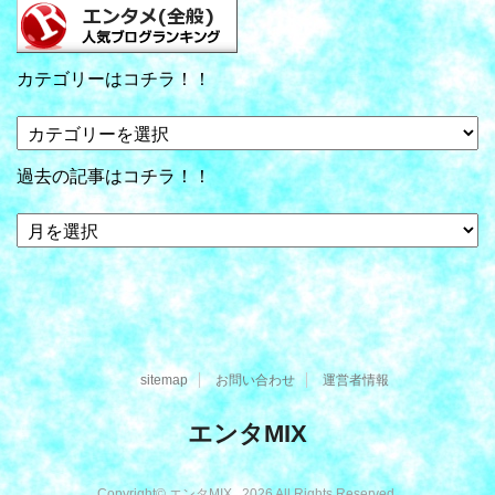
カテゴリーはコチラ！！
カ
テ
ゴ
過去の記事はコチラ！！
リ
ー
過
は
去
コ
の
チ
記
ラ！！
事
は
コ
sitemap
お問い合わせ
運営者情報
チ
ラ！！
エンタMIX
Copyright© エンタMIX , 2026 All Rights Reserved.