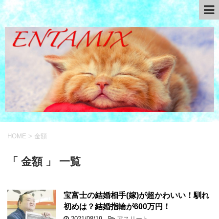
HOME
>
金額
「 金額 」 一覧
宝富士の結婚相手(嫁)が超かわいい！馴れ
初めは？結婚指輪が600万円！
2021/08/19
-
アスリート