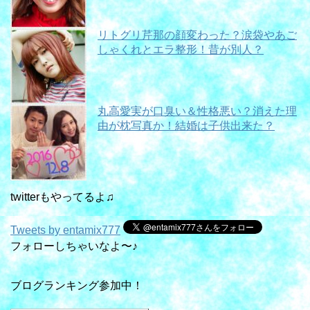
リトグリ芹那の顔変わった？涙袋やあご
しゃくれとエラ整形！昔が別人？
丸高愛実が口臭い＆性格悪い？消えた理
由が枕写真か！結婚は子供出来た？
twitterもやってるよ♫
Tweets by entamix777
フォローしちゃいなよ〜♪
ブログランキング参加中！