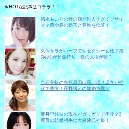
今HOTな記事はコチラ！！
清水あいりの昔の顔が別人すぎてブサイ
ク？目や鼻の整形と豊胸を検証！
久保サラがハーフで元セクシー女優？親
(実家)が超金持ち！株の大損が嘘？
白石美帆の急死原因は黒い噂？現在が劣
化で悲惨！長野博との離婚危機？
葉月里緒奈の現在がガリガリで劣化？3
度目の結婚相手は大東建託社長！