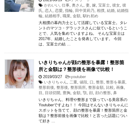
かわいい
,
仕事
,
奥さん
,
妻
,
嫁
,
宝富士
,
彼女
,
彼
氏
,
恋人
,
恋愛
,
指輪
,
田中英莉乃
,
相撲
,
結婚
,
結婚指
輪
,
結婚相手
,
職業
,
金額
,
馴れ初め
大相撲の幕内力士として活躍している宝富士。タレ
ントのマツコ・デラックスさんに似ているというこ
とで、人気を集めていますよね。 そんな宝富士は
2017年、結婚したことを発表しています。 今回
は、宝富士の結 …
いきりちゃんが顔の整形を暴露！整形箇
所と金額は？整形後を画像で比較！
2019/03/27
-
youtuber
いきりちゃん
,
二重
,
値段
,
口
,
整形
,
整形を暴露
,
整形前後
,
整形後
,
整形箇所
,
整形金額
,
比較
,
画像
,
目
,
目頭切開
,
豊胸
,
金額
,
顎
,
顔
,
顔の整形
,
鼻
いきりちゃん、料理や整形まで扱っている美容系の
Youtuberですよね！！ 今回はそんないきりちゃんに
スポットを当てて、顔の整形を暴露！整形箇所と金
額は？整形前後を画像で比較！と言った話題につい
て好き …