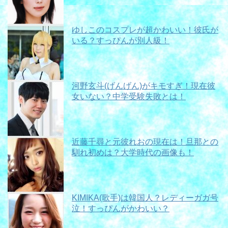
ゆしこのコスプレが超かわいい！彼氏が
いる？すっぴんが別人級！
河野玄斗(げんげん)がキモすぎ！現在彼
女いない？中学受験失敗とは！
近藤千尋と元彼れおの現在は！旦那との
馴れ初めは？大学時代の画像も！
KIMIKA(歌手)は韓国人？レディーガガ号
泣！すっぴんがかわいい？