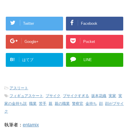
Twitter
Facebook
Google+
Pocket
B!
はてブ
LINE
-
アスリート
-
フィギュアスケート
,
ブサイク
,
ブサイクすぎる
,
坂本花織
,
実家
,
実
家の金持ち説
,
職業
,
苦手
,
親
,
親の職業
,
警察官
,
金持ち
,
顔
,
顔がブサイ
ク
執筆者：
entamix