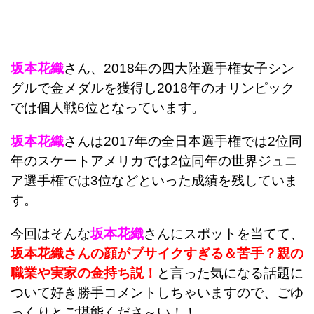
坂本花織
さん、2018年の四大陸選手権女子シン
グルで金メダルを獲得し2018年のオリンピック
では個人戦6位となっています。
坂本花織
さんは2017年の全日本選手権では2位同
年のスケートアメリカでは2位同年の世界ジュニ
ア選手権では3位などといった成績を残していま
す。
今回はそんな
坂本花織
さんにスポットを当てて、
坂本花織さんの顔がブサイクすぎる＆苦手？親の
職業や実家の金持ち説！
と言った気になる話題に
ついて好き勝手コメントしちゃいますので、ごゆ
っくりとご堪能くださ～い！！