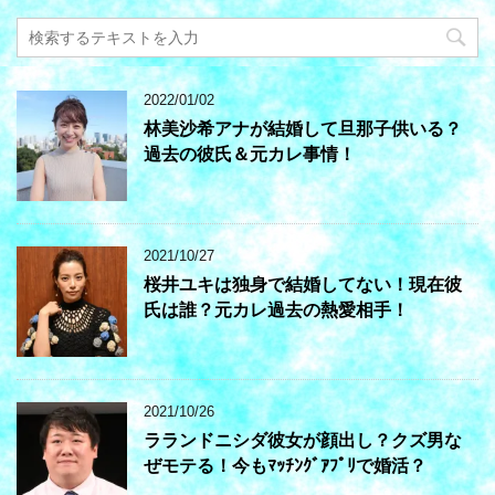
2022/01/02
林美沙希アナが結婚して旦那子供いる？
過去の彼氏＆元カレ事情！
2021/10/27
桜井ユキは独身で結婚してない！現在彼
氏は誰？元カレ過去の熱愛相手！
2021/10/26
ラランドニシダ彼女が顔出し？クズ男な
ぜモテる！今もﾏｯﾁﾝｸﾞｱﾌﾟﾘで婚活？