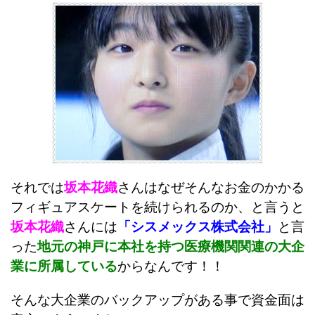
それでは
坂本花織
さんはなぜそんなお金のかかる
フィギュアスケートを続けられるのか、と言うと
坂本花織
さんには
「シスメックス株式会社」
と言
った
地元の神戸に本社を持つ医療機関関連の大企
業に所属している
からなんです！！
そんな大企業のバックアップがある事で資金面は