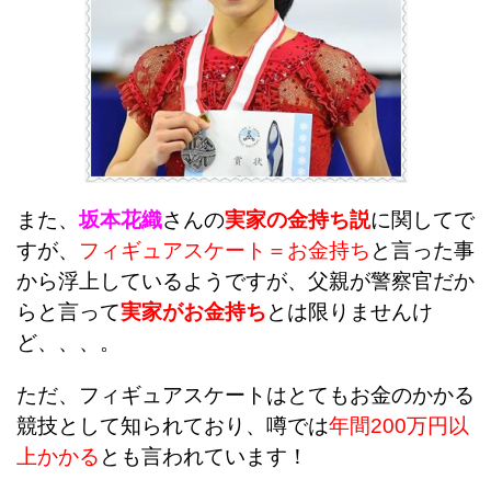
また、
坂本花織
さんの
実家の金持ち説
に関してで
すが、
フィギュアスケート＝お金持ち
と言った事
から浮上しているようですが、
父親が警察官だか
らと言って
実家がお金持ち
とは限りませんけ
ど、、、。
ただ、フィギュアスケートはとてもお金のかかる
競技として知られており、
噂では
年間200万円以
上かかる
とも言われています！