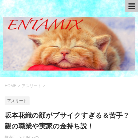
HOME
>
アスリート
>
アスリート
坂本花織の顔がブサイクすぎる＆苦手？
親の職業や実家の金持ち説！
投稿日：
2018-07-25