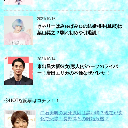
2021/10/16
きゃりーぱみゅぱみゅの結婚相手(旦那)は
葉山奨之？馴れ初めや引退説！
2021/10/14
東出昌大新彼女(恋人)がハーフのライバ
ー！唐田エリカの不倫なぜバレた！
今HOTな記事はコチラ！！
白石美帆の急死原因は黒い噂？現在が劣
化で悲惨！長野博との離婚危機？