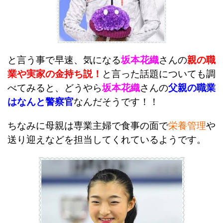
と言う事で早速、気になる
坂本花織
さんの
親の職
業や実家の金持ち説！
と言った話題についても調
べてみると、どうやら
坂本花織
さんの
父親の職業
はなんと警察官
なんだそうです！！
ちなみに母親は専業主婦で食事の面で
栄養管理
や
送り迎えなどを担当してくれているようです。