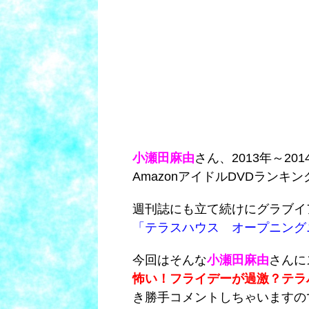
小瀬田麻由
さん、2013年～2
AmazonアイドルDVDランキ
週刊誌にも立て続けにグラブイ
「テラスハウス オープニング
今回はそんな
小瀬田麻由
さんに
怖い！フライデーが過激？テラ
き勝手コメントしちゃいますの