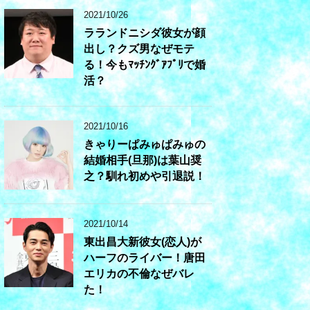
2021/10/26
ラランドニシダ彼女が顔
出し？クズ男なぜモテ
る！今もﾏｯﾁﾝｸﾞｱﾌﾟﾘで婚
活？
2021/10/16
きゃりーぱみゅぱみゅの
結婚相手(旦那)は葉山奨
之？馴れ初めや引退説！
2021/10/14
東出昌大新彼女(恋人)が
ハーフのライバー！唐田
エリカの不倫なぜバレ
た！