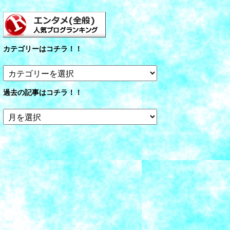
カテゴリーはコチラ！！
カ
テ
ゴ
過去の記事はコチラ！！
リ
ー
過
は
去
コ
の
チ
記
ラ！！
事
は
コ
チ
ラ！！