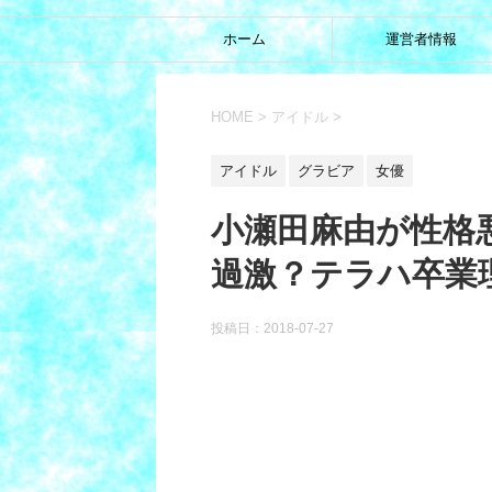
ホーム
運営者情報
HOME
>
アイドル
>
アイドル
グラビア
女優
小瀬田麻由が性格
過激？テラハ卒業
投稿日：
2018-07-27