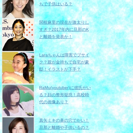
ちで子供はいる？
関根麻里の現在が激太りし
すぎ？2017年内に旦那のK
と離婚を発表か！
Laraちゃんは障害でブサイ
ク？親が金持ちで自宅が豪
邸！イラストが下手？
RaMu(youtuber)に彼氏がい
る？顔の整形疑惑！高校時
代の画像あり？
真矢ミキの鼻の穴でかい！
旦那と離婚や子供いるの？