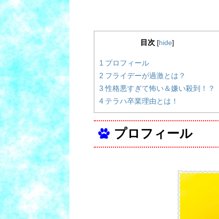
目次
[
hide
]
1
プロフィール
2
フライデーが過激とは？
3
性格悪すぎて怖い＆嫌い殺到！？
4
テラハ卒業理由とは！
プロフィール