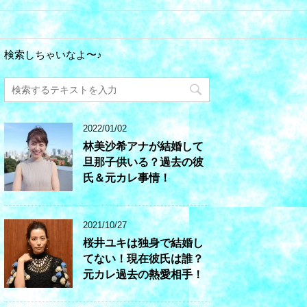
検索しちゃいなよ〜♪
2022/01/02
林美沙希アナが結婚して
旦那子供いる？過去の彼
氏＆元カレ事情！
2021/10/27
桜井ユキは独身で結婚し
てない！現在彼氏は誰？
元カレ過去の熱愛相手！