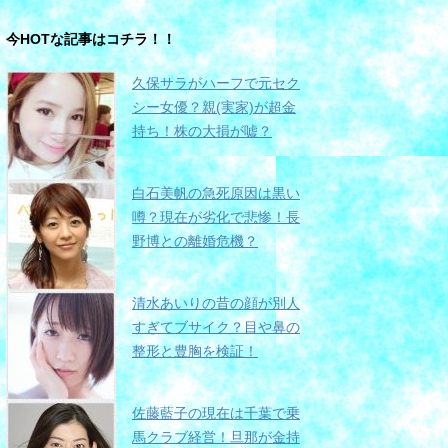
今HOTな記事はコチラ！！
久保サラがハーフで元セク
シー女優？親(実家)が超金
持ち！株の大損が嘘？
白石美帆の急死原因は黒い
噂？現在が劣化で悲惨！長
野博との離婚危機？
清水あいりの昔の顔が別人
すぎてブサイク？目や鼻の
整形と豊胸を検証！
佐藤藍子の現在は千葉で乗
馬クラブ経営！旦那が金持