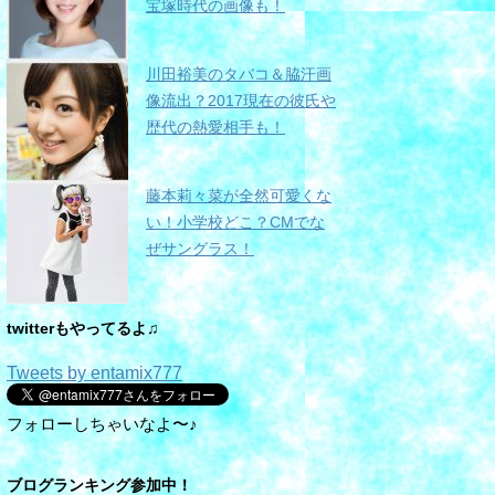
宝塚時代の画像も！
川田裕美のタバコ＆脇汗画
像流出？2017現在の彼氏や
歴代の熱愛相手も！
藤本莉々菜が全然可愛くな
い！小学校どこ？CMでな
ぜサングラス！
twitterもやってるよ♫
Tweets by entamix777
フォローしちゃいなよ〜♪
ブログランキング参加中！