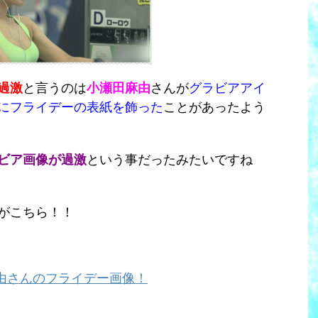
過激
と言うのは
小瀬田麻由
さんが
グラビアアイ
にフライデーの表紙を飾った
ことがあったよう
ビア画像が過激
という事だったみたいですね
がこちら！！
由さんのフライデー画像！