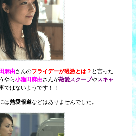
田麻由
さんの
フライデーが過激とは？
と言った
うやら
小瀬田麻由
さんが
熱愛スクープ
や
スキャ
事ではないようです！！
には
熱愛報道
などはありませんでした。