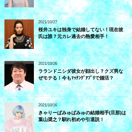
2021/10/27
桜井ユキは独身で結婚してない！現在彼
氏は誰？元カレ過去の熱愛相手！
2021/10/26
ラランドニシダ彼女が顔出し？クズ男な
ぜモテる！今もﾏｯﾁﾝｸﾞｱﾌﾟﾘで婚活？
2021/10/16
きゃりーぱみゅぱみゅの結婚相手(旦那)は
葉山奨之？馴れ初めや引退説！