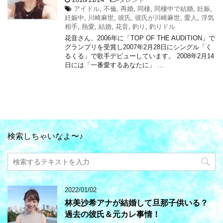
アイドル
,
不倫
,
再婚
,
同棲
,
同棲中で結婚
,
妊娠
,
妊娠中
,
川崎麻世
,
彼氏
,
彼氏が川崎麻世
,
愛人
,
浮気
相手
,
熱愛
,
結婚
,
花音
,
釣り
,
釣りドル
花音さん、2006年に「TOP OF THE AUDITION」で
グランプリを受賞し2007年2月28日にシングル「く
るくる」で歌手デビューしています。 2008年2月14
日には「一番愛するあなたに」 …
検索しちゃいなよ〜♪
2022/01/02
林美沙希アナが結婚して旦那子供いる？
過去の彼氏＆元カレ事情！