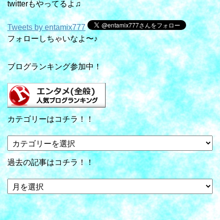
twitterもやってるよ♫
Tweets by entamix777
フォローしちゃいなよ〜♪
ブログランキング参加中！
カテゴリーはコチラ！！
カ
テ
ゴ
過去の記事はコチラ！！
リ
ー
過
は
去
コ
の
チ
記