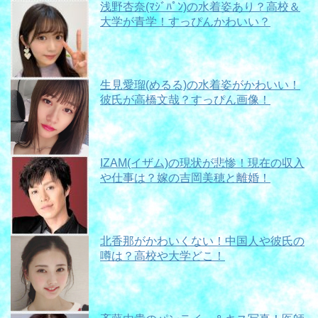
浅野杏奈(ﾏｼﾞﾊﾟﾝ)の水着姿あり？高校＆
大学が青学！すっぴんかわいい？
生見愛瑠(めるる)の水着姿がかわいい！
彼氏が高橋文哉？すっぴん画像！
IZAM(イザム)の現状が悲惨！現在の収入
や仕事は？嫁の吉岡美穂と離婚！
北香那がかわいくない！中国人や彼氏の
噂は？高校や大学どこ！