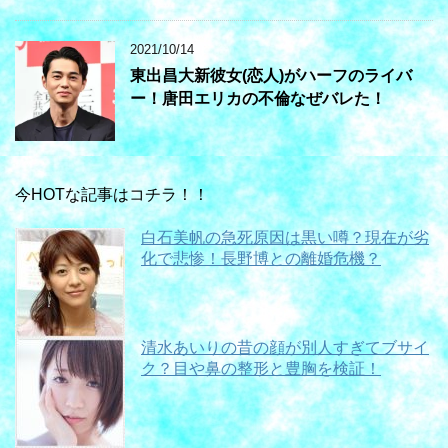
2021/10/14
東出昌大新彼女(恋人)がハーフのライバ
ー！唐田エリカの不倫なぜバレた！
今HOTな記事はコチラ！！
白石美帆の急死原因は黒い噂？現在が劣
化で悲惨！長野博との離婚危機？
清水あいりの昔の顔が別人すぎてブサイ
ク？目や鼻の整形と豊胸を検証！