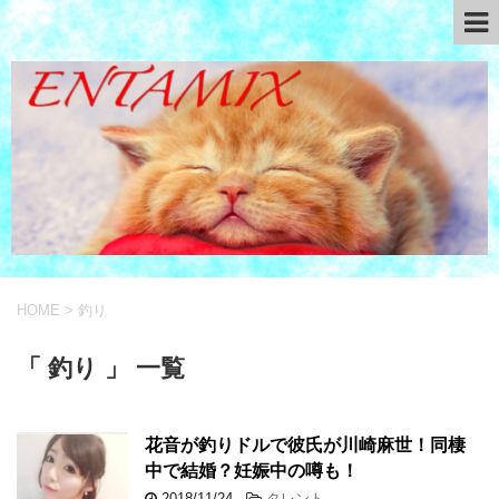
HOME
>
釣り
「 釣り 」 一覧
花音が釣りドルで彼氏が川崎麻世！同棲
中で結婚？妊娠中の噂も！
2018/11/24
-
タレント