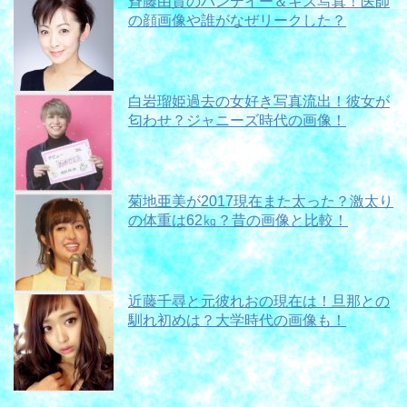
斉藤由貴のパンテイー＆キス写真！医師
の顔画像や誰がなぜリークした？
白岩瑠姫過去の女好き写真流出！彼女が
匂わせ？ジャニーズ時代の画像！
菊地亜美が2017現在また太った？激太り
の体重は62㎏？昔の画像と比較！
近藤千尋と元彼れおの現在は！旦那との
馴れ初めは？大学時代の画像も！