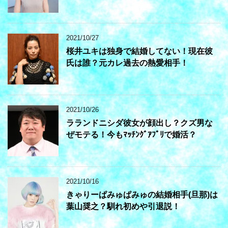
2021/10/27
桜井ユキは独身で結婚してない！現在彼
氏は誰？元カレ過去の熱愛相手！
2021/10/26
ラランドニシダ彼女が顔出し？クズ男な
ぜモテる！今もﾏｯﾁﾝｸﾞｱﾌﾟﾘで婚活？
2021/10/16
きゃりーぱみゅぱみゅの結婚相手(旦那)は
葉山奨之？馴れ初めや引退説！