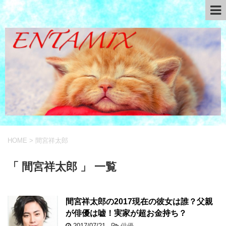
HOME
>
間宮祥太郎
「 間宮祥太郎 」 一覧
間宮祥太郎の2017現在の彼女は誰？父親
が俳優は嘘！実家が超お金持ち？
2017/07/21
-
俳優