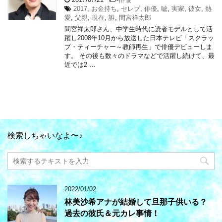
2017
,
お金持ち
,
セレブ
,
俳優
,
嘘
,
実家
,
彼女
,
熱
愛
,
父親
,
現在
,
誰
,
間宮祥太郎
間宮祥太郎さん、中学生時代に読者モデルとして活
躍し2008年10月から放送した日本テレビ「スクラッ
プ・ティーチャー～教師再生」で俳優デビューしま
す。 その後も数々のドラマなどで活躍し続けて、最
近では2 …
検索しちゃいなよ〜♪
2022/01/02
林美沙希アナが結婚して旦那子供いる？
過去の彼氏＆元カレ事情！