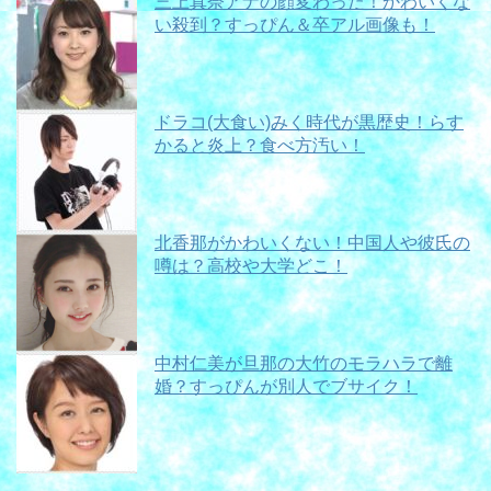
三上真奈アナの顔変わった！かわいくな
い殺到？すっぴん＆卒アル画像も！
ドラコ(大食い)みく時代が黒歴史！らす
かると炎上？食べ方汚い！
北香那がかわいくない！中国人や彼氏の
噂は？高校や大学どこ！
中村仁美が旦那の大竹のモラハラで離
婚？すっぴんが別人でブサイク！