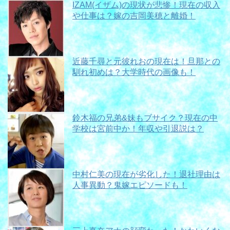
IZAM(イザム)の現状が悲惨！現在の収入
や仕事は？嫁の吉岡美穂と離婚！
近藤千尋と元彼れおの現在は！旦那との
馴れ初めは？大学時代の画像も！
鈴木福の兄弟&妹もブサイク？現在の中
学校は宮前中か！年収や引退説は？
中村仁美の現在が劣化した！退社理由は
人事異動？鬼嫁エピソードも！