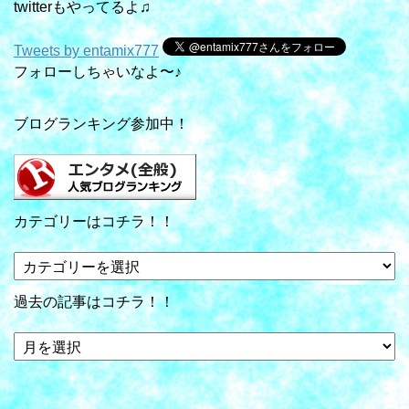
twitterもやってるよ♫
Tweets by entamix777
フォローしちゃいなよ〜♪
ブログランキング参加中！
カテゴリーはコチラ！！
カ
テ
ゴ
過去の記事はコチラ！！
リ
ー
過
は
去
コ
の
チ
記