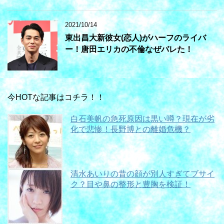
2021/10/14
東出昌大新彼女(恋人)がハーフのライバ
ー！唐田エリカの不倫なぜバレた！
今HOTな記事はコチラ！！
白石美帆の急死原因は黒い噂？現在が劣
化で悲惨！長野博との離婚危機？
清水あいりの昔の顔が別人すぎてブサイ
ク？目や鼻の整形と豊胸を検証！