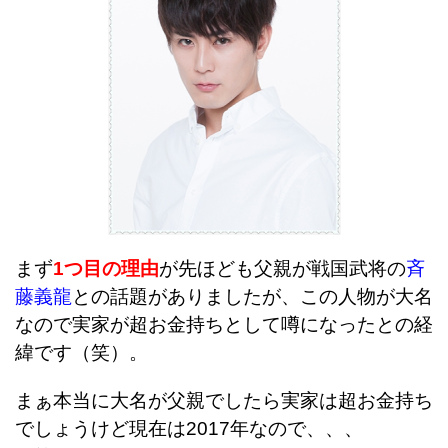
まず
1つ目の理由
が先ほども父親が戦国武将の
斉
藤義龍
との話題がありましたが、この人物が大名
なので実家が超お金持ちとして噂になったとの経
緯です（笑）。
まぁ本当に大名が父親でしたら実家は超お金持ち
でしょうけど現在は2017年なので、、、