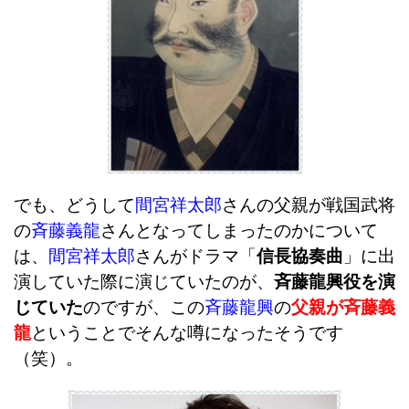
でも、
どうして
間宮祥太郎
さんの父親が戦国武将
の
斉藤義龍
さんとなってしまったのかについて
は、
間宮祥太郎
さんがドラマ「
信長協奏曲
」に出
演していた際に演じていたのが、
斉藤龍興役を演
じていた
のですが、この
斉藤龍興
の
父親が斉藤義
龍
ということでそんな噂になったそうです
（笑）。