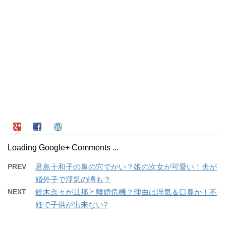
Loading Google+ Comments ...
PREV
君島十和子の鼻の穴でかい？娘の次女が可愛い！夫が
婚外子で浮気の噂も？
NEXT
鈴木奈々が旦那と離婚危機？理由は浮気＆口臭か！不
妊で子供が出来ない?