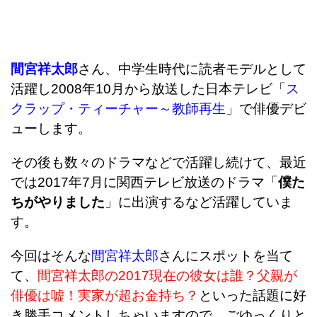
間宮祥太郎
さん、中学生時代に読者モデルとして
活躍し2008年10月から放送した日本テレビ「
ス
クラップ・ティーチャー～教師再生
」で俳優デビ
ューします。
その後も数々のドラマなどで活躍し続けて、最近
では2017年7月に関西テレビ放送のドラマ「
僕た
ちがやりました
」に出演するなど活躍していま
す。
今回はそんな
間宮祥太郎
さんにスポットを当て
て、
間宮祥太郎の2017現在の彼女は誰？父親が
俳優は嘘！実家が超お金持ち？
といった話題に好
き勝手コメントしちゃいますので、ごゆっくりと