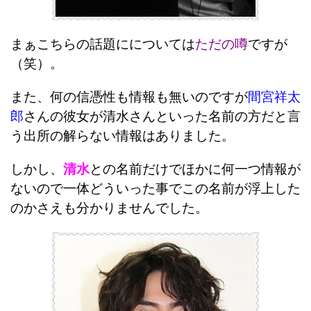
まぁこちらの話題にについては
ただの噂
ですが
（笑）。
また、何の信憑性も情報も無いのですが
間宮祥太
郎
さんの彼女が清水さんといった名前の方だと言
う出所の解らない情報はありました。
しかし、
清水
との名前だけでほかに何一つ情報が
ないので一体どういった事でこの名前が浮上した
のかさえも分かりませんでした。