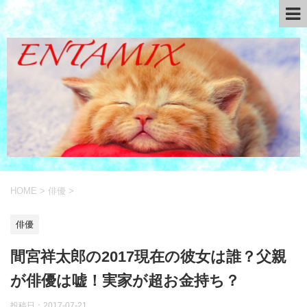
HOME
>
俳優
>
俳優
間宮祥太郎の2017現在の彼女は誰？父親
が俳優は嘘！実家が超お金持ち？
投稿日：
2017-07-21