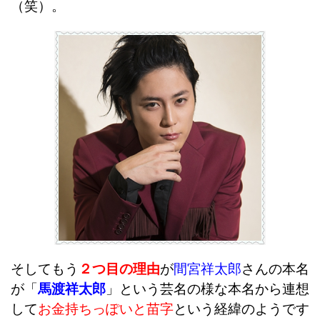
（笑）。
そしてもう
２つ目の理由
が
間宮祥太郎
さんの本名
が「
馬渡祥太郎
」という芸名の様な本名から連想
して
お金持ちっぽいと苗字
という経緯のようです