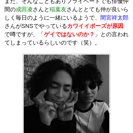
また、そんなこともありプライベートでも俳優仲
間の
成田凌
さんと
稲葉友
さんととても仲が良いら
しく毎日のように一緒にいるようで、
間宮祥太郎
さんがSNSでやっている
カワイイポーズが原因
で噂ですが、「
ゲイではないのか？
」との言われ
てしまっているらしいのです（笑）。