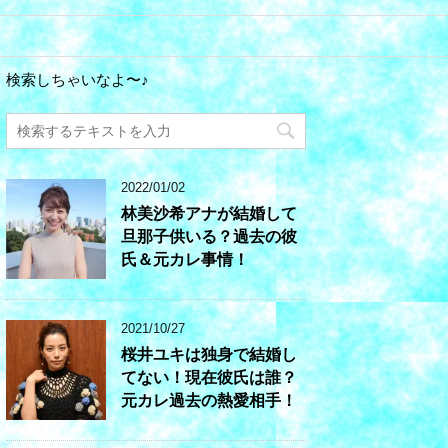
検索しちゃいなよ〜♪
2022/01/02
林美沙希アナが結婚して
旦那子供いる？過去の彼
氏＆元カレ事情！
2021/10/27
桜井ユキは独身で結婚し
てない！現在彼氏は誰？
元カレ過去の熱愛相手！