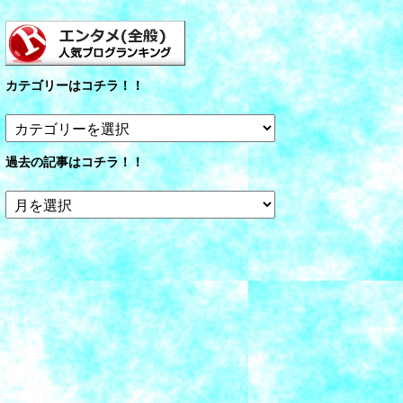
カテゴリーはコチラ！！
カ
テ
ゴ
過去の記事はコチラ！！
リ
ー
過
は
去
コ
の
チ
記
ラ！！
事
は
コ
チ
ラ！！