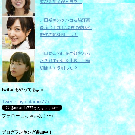
並び＆歯茎が不自然！
川田裕美のタバコ＆脇汗画
像流出？2017現在の彼氏や
歴代の熱愛相手も！
川口春奈の現在の顔変わっ
た？顔でかいを比較！目頭
切開＆エラ削った？
twitterもやってるよ♫
Tweets by entamix777
フォローしちゃいなよ〜♪
ブログランキング参加中！