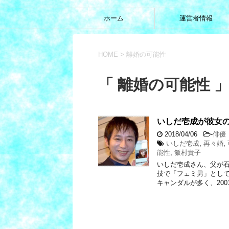
ホーム
運営者情報
HOME
>
離婚の可能性
「 離婚の可能性 」
いしだ壱成が彼女
2018/04/06
-
俳優
いしだ壱成
,
再々婚
,
能性
,
飯村貴子
いしだ壱成さん、父が
技で「フェミ男」として
キャンダルが多く、200