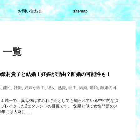
お問い合わせ
sitemap
 一覧
の飯村貴子と結婚！妊娠が理由？離婚の可能性も！
可能性
,
妊娠
,
妊娠が理由
,
彼女
,
熱愛
,
理由
,
結婚
,
離婚
,
離婚の可
石田純一で、異母妹はすみれさんとしても知られている中性的な演
ブレイクした2世タレントの俳優です。 父親と似て女性問題のス
1年には大麻に …