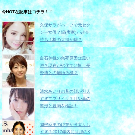
今HOTな記事はコチラ！！
久保サラがハーフで元セク
シー女優？親(実家)が超金
持ち！株の大損が嘘？
白石美帆の急死原因は黒い
噂？現在が劣化で悲惨！長
野博との離婚危機？
清水あいりの昔の顔が別人
すぎてブサイク？目や鼻の
整形と豊胸を検証！
関根麻里の現在が激太りし
すぎ？2017年内に旦那のK