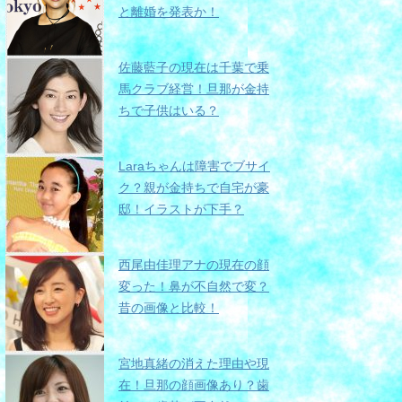
と離婚を発表か！
佐藤藍子の現在は千葉で乗
馬クラブ経営！旦那が金持
ちで子供はいる？
Laraちゃんは障害でブサイ
ク？親が金持ちで自宅が豪
邸！イラストが下手？
西尾由佳理アナの現在の顔
変った！鼻が不自然で変？
昔の画像と比較！
宮地真緒の消えた理由や現
在！旦那の顔画像あり？歯