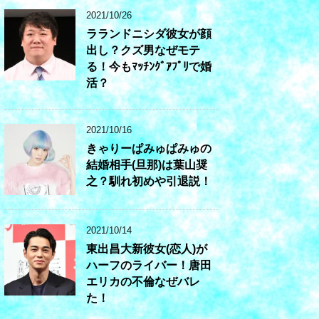
2021/10/26
ラランドニシダ彼女が顔
出し？クズ男なぜモテ
る！今もﾏｯﾁﾝｸﾞｱﾌﾟﾘで婚
活？
2021/10/16
きゃりーぱみゅぱみゅの
結婚相手(旦那)は葉山奨
之？馴れ初めや引退説！
2021/10/14
東出昌大新彼女(恋人)が
ハーフのライバー！唐田
エリカの不倫なぜバレ
た！