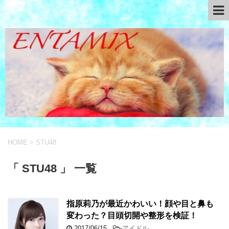
HOME
>
STU48
「 STU48 」 一覧
指原莉乃が最近かわいい！顔や目と鼻も
変わった？目頭切開や整形を検証！
2017/06/15
-
アイドル