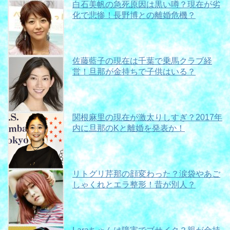
白石美帆の急死原因は黒い噂？現在が劣
化で悲惨！長野博との離婚危機？
佐藤藍子の現在は千葉で乗馬クラブ経
営！旦那が金持ちで子供はいる？
関根麻里の現在が激太りしすぎ？2017年
内に旦那のKと離婚を発表か！
リトグリ芹那の顔変わった？涙袋やあご
しゃくれとエラ整形！昔が別人？