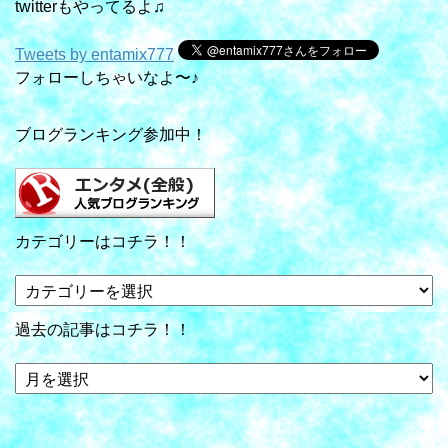
twitterもやってるよ♫
Tweets by entamix777
フォローしちゃいなよ〜♪
ブログランキング参加中！
カテゴリーはコチラ！！
カ
テ
ゴ
過去の記事はコチラ！！
リ
ー
過
は
去
コ
の
チ
記