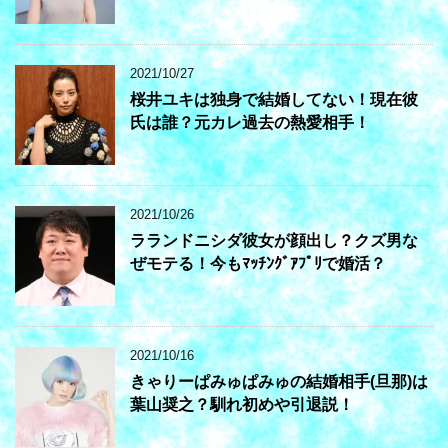
2021/10/27
桜井ユキは独身で結婚してない！現在彼
氏は誰？元カレ過去の熱愛相手！
2021/10/26
ラランドニシダ彼女が顔出し？クズ男な
ぜモテる！今もﾏｯﾁﾝｸﾞｱﾌﾟﾘで婚活？
2021/10/16
きゃりーぱみゅぱみゅの結婚相手(旦那)は
葉山奨之？馴れ初めや引退説！