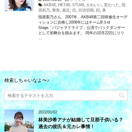
AKB48
,
HKT48
,
STU48
,
かわいい
,
変わった
,
指
原莉乃
,
整形
,
最近
,
目
,
目頭切開
,
顔
,
鼻
指原梨乃さん、2007年、AKB48第二回研修生オーデ
ィションに合格し2008年にはチームB３rd
Stage「パジャマドライブ」公演でバックダンサー
として初舞台を踏みます。 同年の10月22日にリリ
…
検索しちゃいなよ〜♪
2022/01/02
林美沙希アナが結婚して旦那子供いる？
過去の彼氏＆元カレ事情！