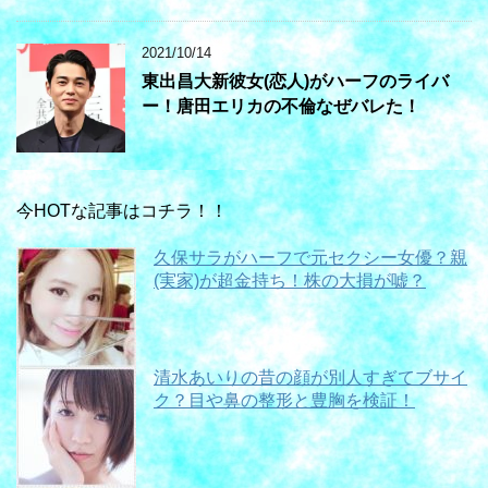
2021/10/14
東出昌大新彼女(恋人)がハーフのライバ
ー！唐田エリカの不倫なぜバレた！
今HOTな記事はコチラ！！
久保サラがハーフで元セクシー女優？親
(実家)が超金持ち！株の大損が嘘？
清水あいりの昔の顔が別人すぎてブサイ
ク？目や鼻の整形と豊胸を検証！