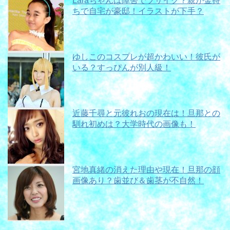
Laraちゃんは障害でブサイク？親が金持
ちで自宅が豪邸！イラストが下手？
ゆしこのコスプレが超かわいい！彼氏が
いる？すっぴんが別人級！
近藤千尋と元彼れおの現在は！旦那との
馴れ初めは？大学時代の画像も！
宮地真緒の消えた理由や現在！旦那の顔
画像あり？歯並び＆歯茎が不自然！