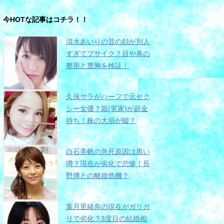
今HOTな記事はコチラ！！
清水あいりの昔の顔が別人
すぎてブサイク？目や鼻の
整形と豊胸を検証！
久保サラがハーフで元セク
シー女優？親(実家)が超金
持ち！株の大損が嘘？
白石美帆の急死原因は黒い
噂？現在が劣化で悲惨！長
野博との離婚危機？
葉月里緒奈の現在がガリガ
リで劣化？3度目の結婚相