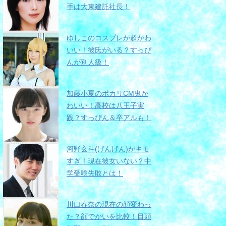
手は大東建託社長！
ゆしこのコスプレが超かわ
いい！彼氏がいる？すっぴ
んが別人級！
加藤小夏のポカリCM鬼か
わいい！高校は八王子実
践？すっぴん＆卒アルも！
河野玄斗(げんげん)がキモ
すぎ！現在彼女いない？中
学受験失敗とは！
川口春奈の現在の顔変わっ
た？顔でかいを比較！目頭