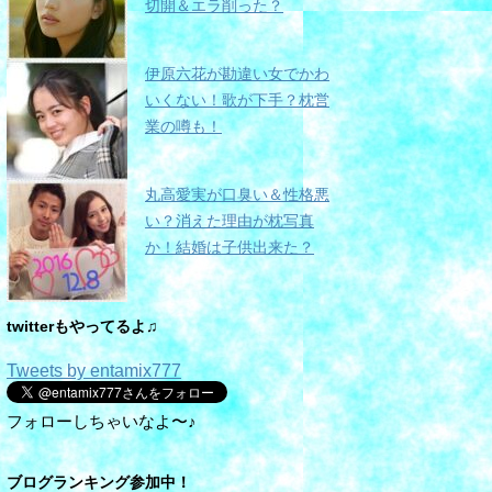
切開＆エラ削った？
伊原六花が勘違い女でかわ
いくない！歌が下手？枕営
業の噂も！
丸高愛実が口臭い＆性格悪
い？消えた理由が枕写真
か！結婚は子供出来た？
twitterもやってるよ♫
Tweets by entamix777
フォローしちゃいなよ〜♪
ブログランキング参加中！