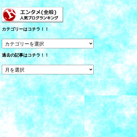
カテゴリーはコチラ！！
カ
テ
ゴ
過去の記事はコチラ！！
リ
ー
過
は
去
コ
の
チ
記
ラ！！
事
は
コ
チ
ラ！！