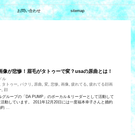
お問い合わせ
sitemap
顔画像が悲惨！眉毛がタトゥーで変？usaの原曲とは！
ドル
,
タトゥー
,
パクリ
,
原曲
,
変
,
悲惨
,
画像
,
疲れてる
,
疲れてる顔画
ー
,
顔
ドルグループの「DA PUMP」のボーカル＆リーダーとして活動して
動しています。 2011年12月20日には一度福本幸子さんと婚約
約 …