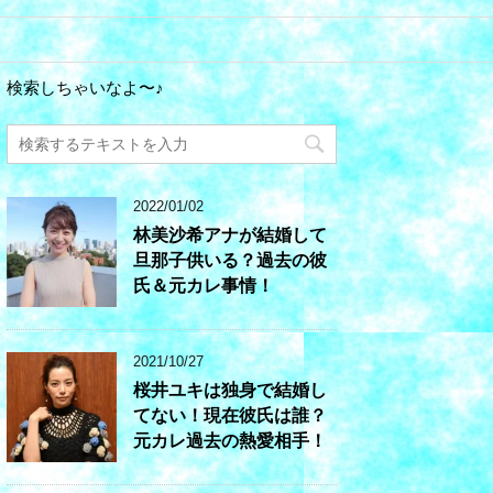
検索しちゃいなよ〜♪
2022/01/02
林美沙希アナが結婚して
旦那子供いる？過去の彼
氏＆元カレ事情！
2021/10/27
桜井ユキは独身で結婚し
てない！現在彼氏は誰？
元カレ過去の熱愛相手！