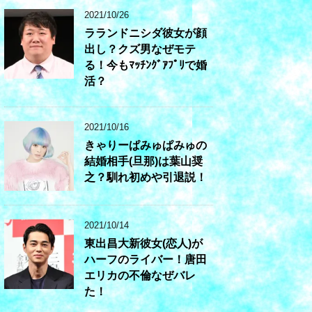
2021/10/26
ラランドニシダ彼女が顔
出し？クズ男なぜモテ
る！今もﾏｯﾁﾝｸﾞｱﾌﾟﾘで婚
活？
2021/10/16
きゃりーぱみゅぱみゅの
結婚相手(旦那)は葉山奨
之？馴れ初めや引退説！
2021/10/14
東出昌大新彼女(恋人)が
ハーフのライバー！唐田
エリカの不倫なぜバレ
た！