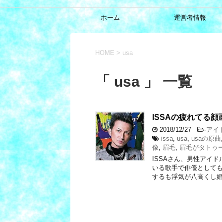
ホーム
運営者情報
HOME
>
usa
「 usa 」 一覧
ISSAの疲れてる
2018/12/27
-
アイ
issa
,
usa
,
usaの原曲
像
,
眉毛
,
眉毛がタトゥ
ISSAさん、男性アイ
いる歌手で俳優としても活
するも浮気が八高くし婚