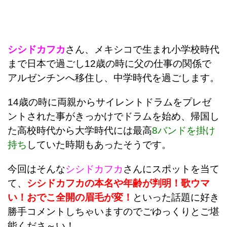
シシドカフカ
さん、メキシコで生まれ小学校時代
まで日本で過ごし12歳の時に父の仕事の関係で
アルゼンチンへ移住し、中学時代を過ごします。
14歳の時に両親からサイレントドラムをプレゼ
ントされた事がきっかけでドラムを始め、帰国し
た高校時代から大学時代には最高
8バンドを掛け
持ち
していた時期もあったそうです。
今回はそんな
シシドカフカ
さんにスポットを当て
て、
シシドカフカの本名や年齢が判明！歌ウマ
い！おでこ全開の眉毛が変！
といった話題に好き
勝手コメントしちゃいますのでごゆっくりとご堪
能くださ～い！