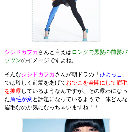
シシドカフカ
さんと言えば
ロングで黒髪の前髪パ
ッツン
のイメージですよね。
そんな
シシドカフカ
さんが朝ドラの「
ひよっこ
」
では珍しく前髪をあげて
おでこを全開にして眉毛
を披露
しているようなんですが、その露わになっ
た
眉毛が変
と話題になっているようで一体どんな
眉毛なのか気になっちゃいますね！！