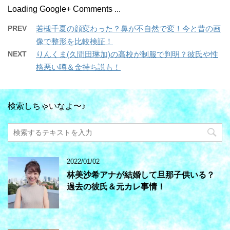
Loading Google+ Comments ...
PREV
若槻千夏の顔変わった？鼻が不自然で変！今と昔の画
像で整形を比較検証！
NEXT
りんくま(久間田琳加)の高校が制服で判明？彼氏や性
格悪い噂＆金持ち説も！
検索しちゃいなよ〜♪
2022/01/02
林美沙希アナが結婚して旦那子供いる？
過去の彼氏＆元カレ事情！