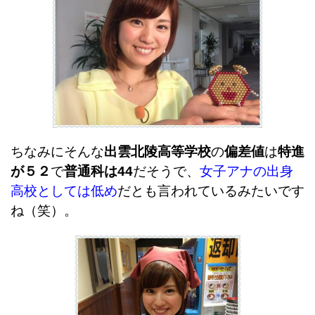
ちなみにそんな
出雲北陵高等学校
の
偏差値
は
特進
が５２
で
普通科は44
だそうで、
女子アナの出身
高校としては低め
だとも言われているみたいです
ね（笑）。