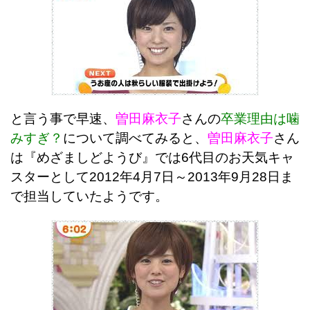
と言う事で早速、
曽田麻衣子
さんの
卒業理由は噛
みすぎ？
について調べてみると、
曽田麻衣子
さん
は『めざましどようび』では6代目のお天気キャ
スターとして2012年4月7日～2013年9月28日ま
で担当していたようです。