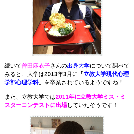
続いて
曽田麻衣子
さんの
出身大学
について調べて
みると、大学は2013年3月に
「
立教大学現代心理
学部心理学科
」
を卒業されているようですね！
また、立教大学では
2011年に立教大学ミス・ミ
スターコンテストに出場
していたそうです！