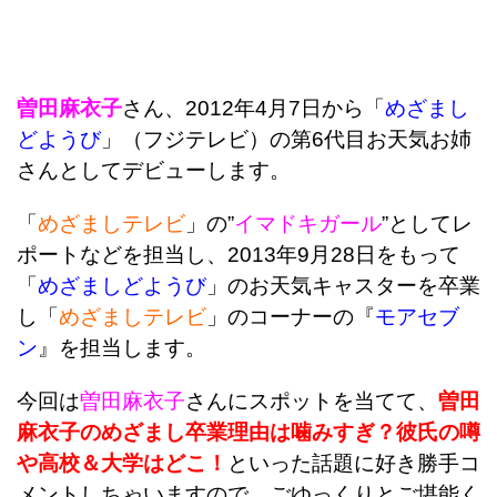
曽田麻衣子
さん、2012年4月7日から「
めざまし
どようび
」（フジテレビ）の第6代目お天気お姉
さんとしてデビューします。
「
めざましテレビ
」の”
イマドキガール
”としてレ
ポートなどを担当し、2013年9月28日をもって
「
めざましどようび
」のお天気キャスターを卒業
し「
めざましテレビ
」のコーナーの『
モアセブ
ン
』を担当します。
今回は
曽田麻衣子
さんにスポットを当てて、
曽田
麻衣子のめざまし卒業理由は噛みすぎ？彼氏の噂
や高校＆大学はどこ！
といった話題に好き勝手コ
メントしちゃいますので、ごゆっくりとご堪能く