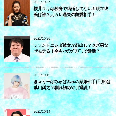
2021/10/27
桜井ユキは独身で結婚してない！現在彼
氏は誰？元カレ過去の熱愛相手！
2021/10/26
ラランドニシダ彼女が顔出し？クズ男な
ぜモテる！今もﾏｯﾁﾝｸﾞｱﾌﾟﾘで婚活？
2021/10/16
きゃりーぱみゅぱみゅの結婚相手(旦那)は
葉山奨之？馴れ初めや引退説！
2021/10/14