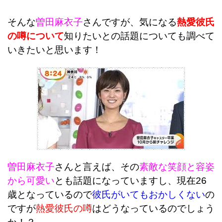
そんな
曽田麻衣子
さんですが、気になる
熱愛彼氏
の噂について
知りたいとの話題についても調べて
いきたいと思います！
曽田麻衣子
さんと言えば、その
素敵な笑顔と容姿
から可愛い
とも話題になっていますし、現在26
歳となっているので
彼氏がいてもおかしくない
の
ですが
熱愛彼氏の噂
はどうなっているのでしょう