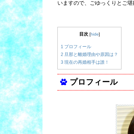
いますので、ごゆっくりとご堪
目次
[
hide
]
1
プロフィール
2
旦那と離婚理由や原因は？
3
現在の再婚相手は誰！
プロフィール