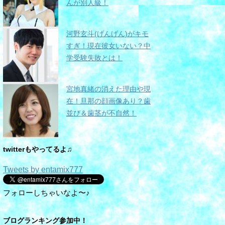
んが別人級！
河野玄斗(げんげん)がキモ
すぎ！現在彼女いない？中
学受験失敗とは！
宮地真緒の消えた理由や現
在！旦那の顔画像あり？歯
並び＆歯茎が不自然！
twitterもやってるよ♫
Tweets by entamix777
フォローしちゃいなよ〜♪
ブログランキング参加中！