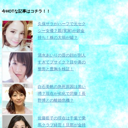
今HOTな記事はコチラ！！
久保サラがハーフで元セク
シー女優？親(実家)が超金
持ち！株の大損が嘘？
清水あいりの昔の顔が別人
すぎてブサイク？目や鼻の
整形と豊胸を検証！
白石美帆の急死原因は黒い
噂？現在が劣化で悲惨！長
野博との離婚危機？
佐藤藍子の現在は千葉で乗
馬クラブ経営！旦那が金持