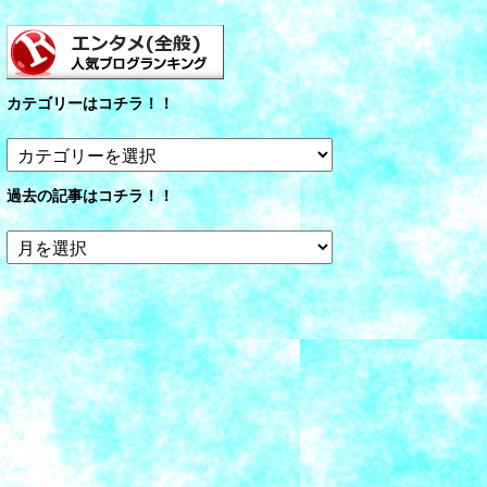
カテゴリーはコチラ！！
カ
テ
ゴ
過去の記事はコチラ！！
リ
ー
過
は
去
コ
の
チ
記
ラ！！
事
は
コ
チ
ラ！！