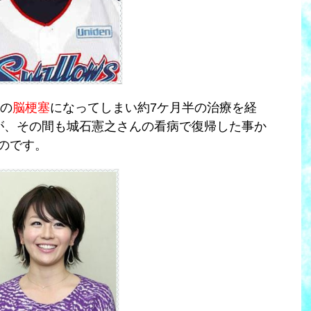
の
脳梗塞
になってしまい約7ケ月半の治療を経
が、その間も城石憲之さんの看病で復帰した事か
のです。