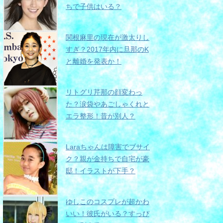
ちで子供はいる？
関根麻里の現在が激太りし
すぎ？2017年内に旦那のK
と離婚を発表か！
リトグリ芹那の顔変わっ
た？涙袋やあごしゃくれと
エラ整形！昔が別人？
Laraちゃんは障害でブサイ
ク？親が金持ちで自宅が豪
邸！イラストが下手？
ゆしこのコスプレが超かわ
いい！彼氏がいる？すっぴ