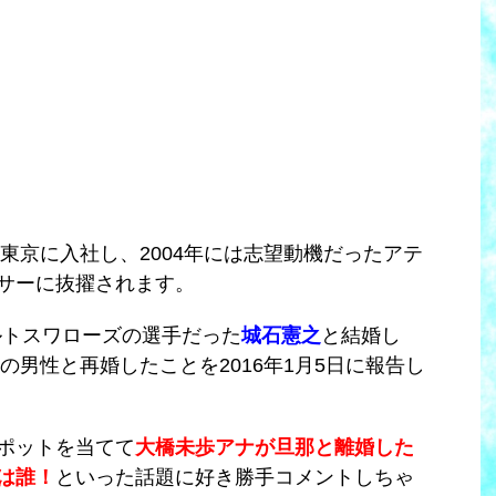
ビ東京に入社し、2004年には志望動機だったアテ
サーに抜擢されます。
クルトスワローズの選手だった
城石憲之
と結婚し
の男性と再婚したことを2016年1月5日に報告し
ポットを当てて
大橋未歩アナが旦那と離婚した
は誰！
といった話題に好き勝手コメントしちゃ