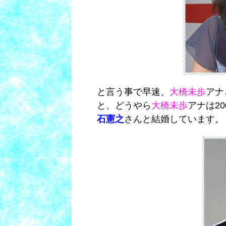
と言う事で早速、
大橋未歩
アナ
と、どうやら
大橋未歩
アナは2
石憲之
さんと結婚しています。