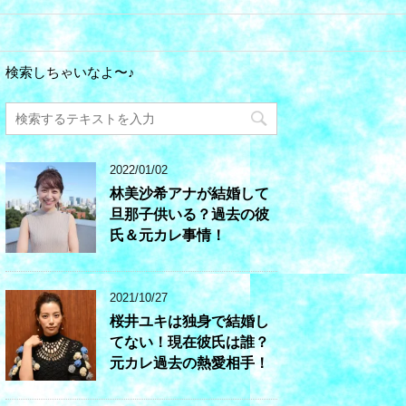
検索しちゃいなよ〜♪
2022/01/02
林美沙希アナが結婚して
旦那子供いる？過去の彼
氏＆元カレ事情！
2021/10/27
桜井ユキは独身で結婚し
てない！現在彼氏は誰？
元カレ過去の熱愛相手！