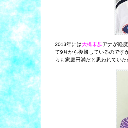
2013年には
大橋未歩
アナが軽度
て9月から復帰しているのです
らも家庭円満だと思われていた