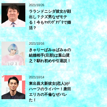
2021/10/26
ラランドニシダ彼女が顔
出し？クズ男なぜモテ
る！今もﾏｯﾁﾝｸﾞｱﾌﾟﾘで婚
活？
2021/10/16
きゃりーぱみゅぱみゅの
結婚相手(旦那)は葉山奨
之？馴れ初めや引退説！
2021/10/14
東出昌大新彼女(恋人)が
ハーフのライバー！唐田
エリカの不倫なぜバレ
た！