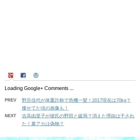
Loading Google+ Comments ...
PREV
野呂佳代が体重詐称で危機一髪！2017現在は70kg？
痩せてた頃の画像も！
NEXT
吉高由里子が彼氏の野田と破局？消えた理由は干され
た！裏アカは偽物？