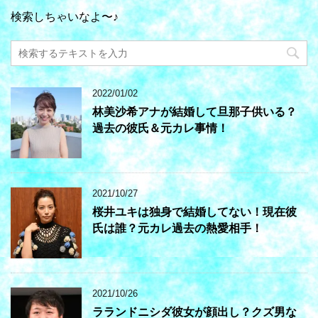
検索しちゃいなよ〜♪
2022/01/02
林美沙希アナが結婚して旦那子供いる？
過去の彼氏＆元カレ事情！
2021/10/27
桜井ユキは独身で結婚してない！現在彼
氏は誰？元カレ過去の熱愛相手！
2021/10/26
ラランドニシダ彼女が顔出し？クズ男な