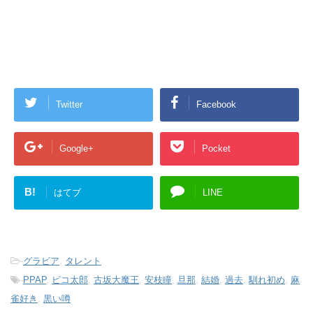
Twitter
Facebook
Google+
Pocket
B!
はてブ
LINE
-
グラビア
,
タレント
-
PPAP
,
ピコ太郎
,
古坂大魔王
,
安枝瞳
,
旦那
,
結婚
,
過去
,
馴れ初め
,
麻
雀好き
,
黒い噂