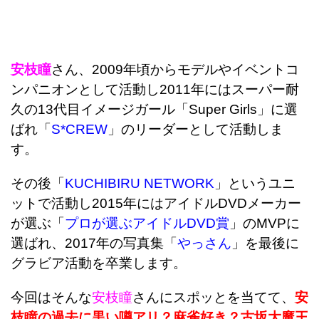
安枝瞳
さん、2009年頃からモデルやイベントコ
ンパニオンとして活動し2011年にはスーパー耐
久の13代目イメージガール「Super Girls」に選
ばれ「
S*CREW
」のリーダーとして活動しま
す。
その後「
KUCHIBIRU NETWORK
」というユニ
ットで活動し2015年にはアイドルDVDメーカー
が選ぶ「
プロが選ぶアイドルDVD賞
」のMVPに
選ばれ、2017年の写真集「
やっさん
」を最後に
グラビア活動を卒業します。
今回はそんな
安枝瞳
さんにスポッとを当てて、
安
枝瞳の過去に黒い噂アリ？麻雀好き？古坂大魔王