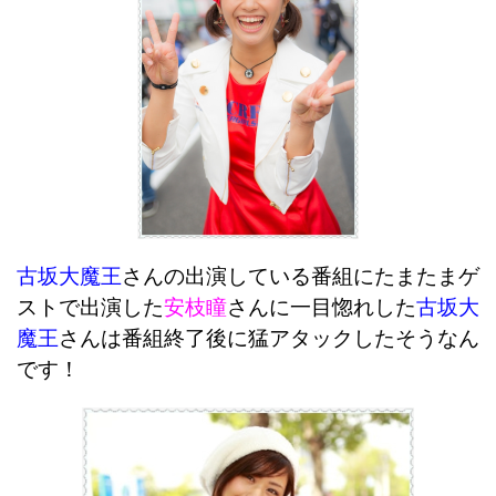
古坂大魔王
さんの出演している番組にたまたまゲ
ストで出演した
安枝瞳
さんに一目惚れした
古坂大
魔王
さんは番組終了後に猛アタックしたそうなん
です！