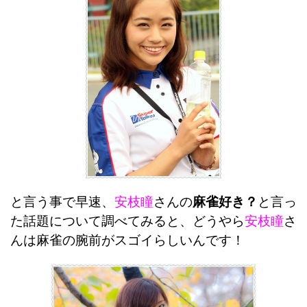
と言う事で早速、
安枝瞳
さんの
麻雀好き？
と言っ
た話題について調べてみると、どうやら
安枝瞳
さ
んは麻雀の腕前がスゴイらしいんです！