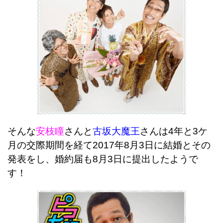
そんな
安枝瞳
さんと
古坂大魔王
さんは4年と3ケ
月の交際期間を経て2017年8月3日に結婚とその
発表をし、
婚約届も8月3日に提出したようで
す！