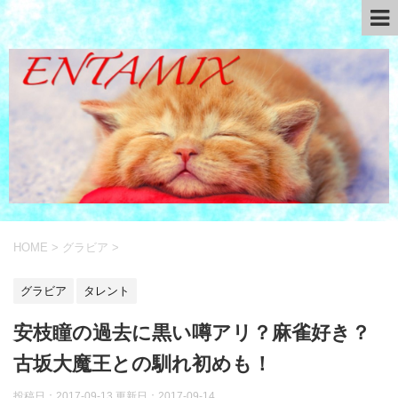
HOME
>
グラビア
>
グラビア
タレント
安枝瞳の過去に黒い噂アリ？麻雀好き？
古坂大魔王との馴れ初めも！
投稿日：2017-09-13 更新日：
2017-09-14