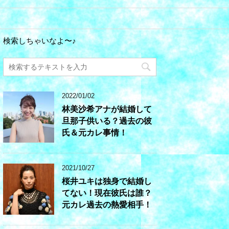
検索しちゃいなよ〜♪
2022/01/02
林美沙希アナが結婚して
旦那子供いる？過去の彼
氏＆元カレ事情！
2021/10/27
桜井ユキは独身で結婚し
てない！現在彼氏は誰？
元カレ過去の熱愛相手！