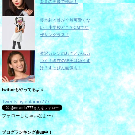
を昔の画像で検証！
藤本莉々菜が全然可愛くな
い！小学校どこ？CMでな
ぜサングラス！
滝沢カレンのわざとがムカ
つく！現在の彼氏はゆうす
け？すっぴん画像も！
twitterもやってるよ♫
Tweets by entamix777
フォローしちゃいなよ〜♪
ブログランキング参加中！