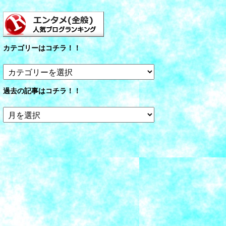
カテゴリーはコチラ！！
カ
テ
ゴ
過去の記事はコチラ！！
リ
ー
過
は
去
コ
の
チ
記
ラ！！
事
は
コ
チ
ラ！！