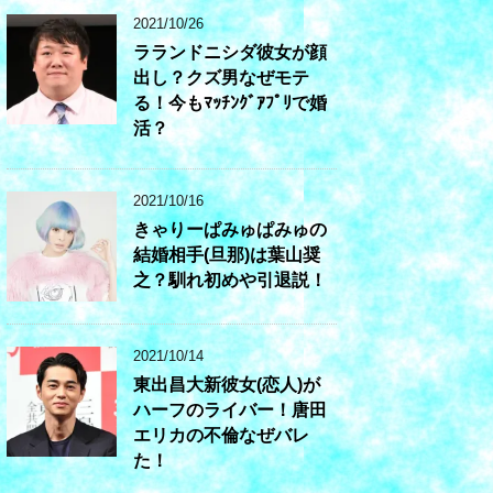
2021/10/26
ラランドニシダ彼女が顔
出し？クズ男なぜモテ
る！今もﾏｯﾁﾝｸﾞｱﾌﾟﾘで婚
活？
2021/10/16
きゃりーぱみゅぱみゅの
結婚相手(旦那)は葉山奨
之？馴れ初めや引退説！
2021/10/14
東出昌大新彼女(恋人)が
ハーフのライバー！唐田
エリカの不倫なぜバレ
た！