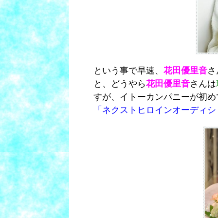
という事で早速、
花田優里音
さ
と、どうやら
花田優里音
さんは
すが、イトーカンパニーが初め
「ネクストヒロインオーディショ