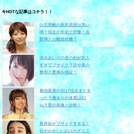
今HOTな記事はコチラ！！
白石美帆の急死原因は黒い
噂？現在が劣化で悲惨！長
野博との離婚危機？
清水あいりの昔の顔が別人
すぎてブサイク？目や鼻の
整形と豊胸を検証！
菊地亜美が2017現在また太
った？激太りの体重は62
㎏？昔の画像と比較！
長井短がブサイクすぎる！
目がおかしいのはわざと？