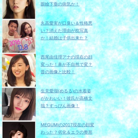
眼瞼下垂の病気か！
丸高愛実が口臭い＆性格悪
い？消えた理由が枕写真
か！結婚は子供出来た？
西尾由佳理アナの現在の顔
変った！鼻が不自然で変？
昔の画像と比較！
生見愛瑠(めるる)の水着姿
がかわいい！彼氏が高橋文
哉？すっぴん画像！
MEGUMIの2017現在の顔変
わった？劣化＆エラの整形