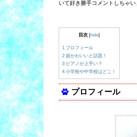
いて好き勝手コメントしちゃい
目次
[
hide
]
1
プロフィール
2
超かわいいと話題！
3
ピアノが上手い？
4
小学校や中学校はどこ！
プロフィール