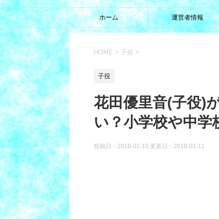
ホーム
運営者情報
HOME
>
子役
>
子役
花田優里音(子役
い？小学校や中学
投稿日：2018-01-10 更新日：
2018-01-11