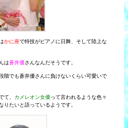
は
かに座
で特技がピアノに日舞、そして陸上な
んは
蒼井優
さんなんだそうです。
段階でも蒼井優さんに負けないくらい可愛いで
でて、
カメレオン女優
って言われるような色々
なりたいと語っているようです。