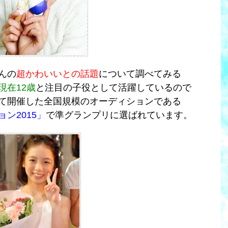
んの
超かわいいとの話題
について調べてみる
現在12歳
と注目の子役として活躍しているので
て開催した全国規模のオーディションである
ン2015」
で準グランプリに選ばれています。