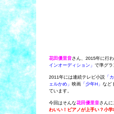
花田優里音
さん、2015年に行
インオーディション」
で準グラ
2011年には連続テレビ小説
「カ
ェルかめ」
映画
「少年H」
など
ています。
今回はそんな
花田優里音
さんに
わいい！ピアノが上手い？小学