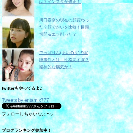
は？インスタが修正！
川口春奈の現在の顔変わっ
た？顔でかいを比較！目頭
切開＆エラ削った？
でっぱりん(あいのり)の喧
嘩事件とは！性格悪すぎ？
精神的な病気か！
twitterもやってるよ♫
Tweets by entamix777
フォローしちゃいなよ〜♪
ブログランキング参加中！