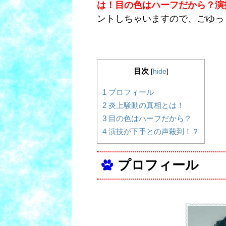
は！目の色はハーフだから？演
ントしちゃいますので、ごゆっ
目次
[
hide
]
1
プロフィール
2
炎上騒動の真相とは！
3
目の色はハーフだから？
4
演技が下手との声殺到！？
プロフィール