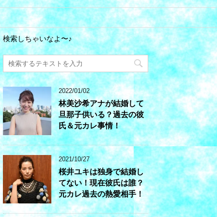
検索しちゃいなよ〜♪
2022/01/02
林美沙希アナが結婚して
旦那子供いる？過去の彼
氏＆元カレ事情！
2021/10/27
桜井ユキは独身で結婚し
てない！現在彼氏は誰？
元カレ過去の熱愛相手！