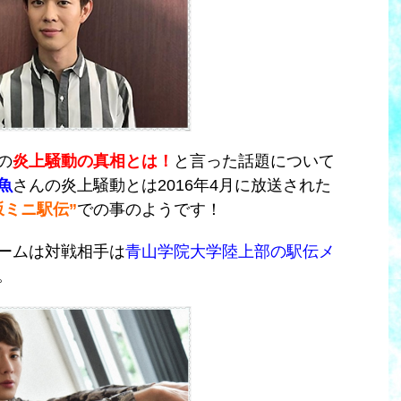
の
炎上騒動の真相とは！
と言った話題について
魚
さんの炎上騒動とは2016年4月に放送された
坂ミニ駅伝”
での事のようです！
ームは対戦相手は
青山学院大学陸上部の駅伝メ
。