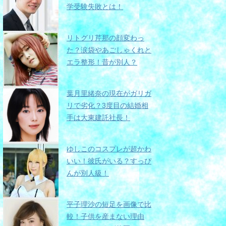
学受験失敗とは！
リトグリ芹那の顔変わっ
た？涙袋やあごしゃくれと
エラ整形！昔が別人？
葉月里緒奈の現在がガリガ
リで劣化？3度目の結婚相
手は大東建託社長！
ゆしこのコスプレが超かわ
いい！彼氏がいる？すっぴ
んが別人級！
平子理沙の短足を画像で比
較！子供を産まない理由