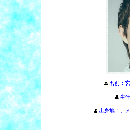
名前：
生年
出身地：ア