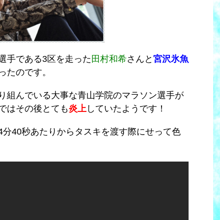
選手である3区を走った
田村和希
さんと
宮沢氷魚
ったのです。
り組んでいる大事な青山学院のマラソン選手が
ではその後とても
炎上
していたようです！
4分40秒あたりからタスキを渡す際にせって色