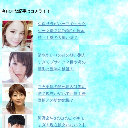
今HOTな記事はコチラ！！
久保サラがハーフで元セク
シー女優？親(実家)が超金
持ち！株の大損が嘘？
清水あいりの昔の顔が別人
すぎてブサイク？目や鼻の
整形と豊胸を検証！
白石美帆の急死原因は黒い
噂？現在が劣化で悲惨！長
野博との離婚危機？
河野玄斗(げんげん)がキモ
すぎ！現在彼女いない？中