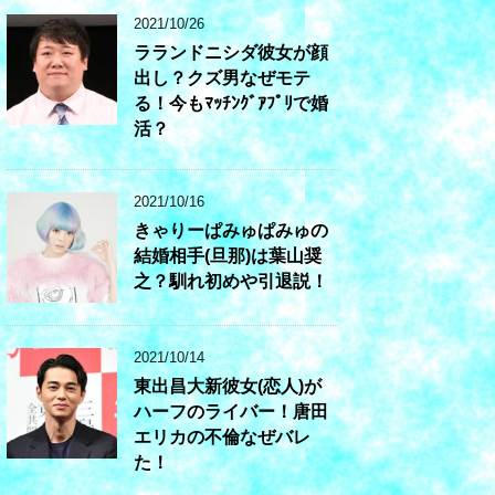
2021/10/26
ラランドニシダ彼女が顔
出し？クズ男なぜモテ
る！今もﾏｯﾁﾝｸﾞｱﾌﾟﾘで婚
活？
2021/10/16
きゃりーぱみゅぱみゅの
結婚相手(旦那)は葉山奨
之？馴れ初めや引退説！
2021/10/14
東出昌大新彼女(恋人)が
ハーフのライバー！唐田
エリカの不倫なぜバレ
た！