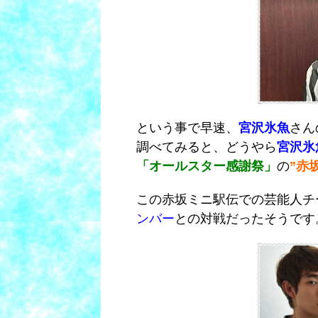
という事で早速、
宮沢氷魚
さん
調べてみると、どうやら
宮沢氷
「オールスター感謝祭」
の
”赤
この赤坂ミニ駅伝での芸能人チ
ンバー
との対戦だったそうです