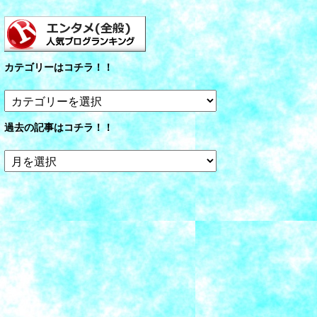
カテゴリーはコチラ！！
カ
テ
ゴ
過去の記事はコチラ！！
リ
ー
過
は
去
コ
の
チ
記
ラ！！
事
は
コ
チ
ラ！！