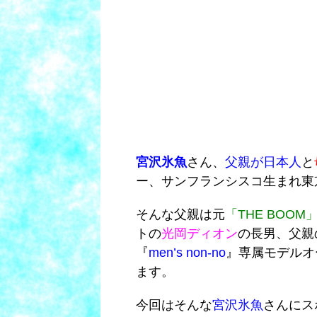
宮沢氷魚
さん、
父親が日本人
と
ー、サンフランシスコ生まれ東
そんな父親は元
「THE BOOM
トの
光岡ディオン
の長男、父親
『
men’s
non-no
』専属モデルオ
ます。
今回はそんな
宮沢氷魚
さんにス