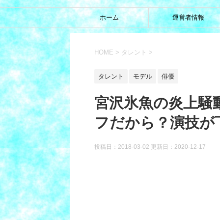
ホーム
運営者情報
HOME
>
タレント
>
タレント
モデル
俳優
宮沢氷魚の炎上騒
フだから？演技が
投稿日：2018-03-02 更新日：
2020-12-17