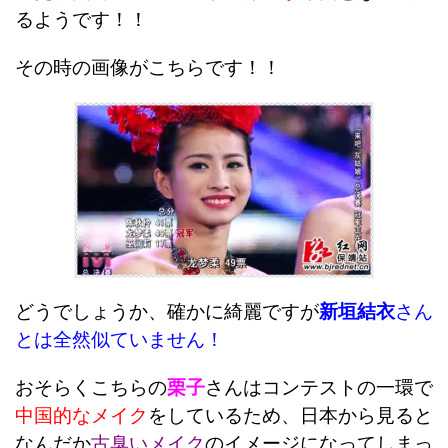
るようです！！
その時の画像がこちら
です！！
どうでしょうか、確かに綺麗ですが
新垣結衣
さん
とは全然似ていません！
おそらくこちらの
栗子
さんはコンテストの一環で
中国的なメイク
をしているため、日本から見ると
なんだか
古臭いメイク
のイメージになってしまっ