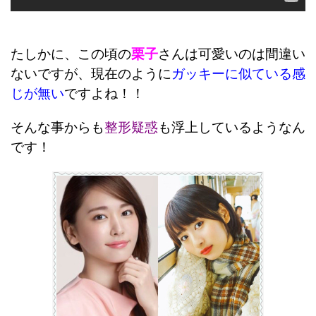
たしかに、この頃の
栗子
さんは可愛いのは間違い
ないですが、現在のように
ガッキーに似ている感
じが無い
ですよね！！
そんな事からも
整形疑惑
も浮上しているようなん
です！