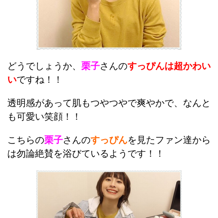
どうでしょうか、
栗子
さんの
すっぴんは超かわい
い
ですね！！
透明感があって肌もつやつやで爽やかで、なんと
も可愛い笑顔！！
こちらの
栗子
さんの
すっぴん
を見たファン達から
は勿論絶賛を浴びているようです！！