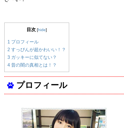
目次
[
hide
]
1
プロフィール
2
すっぴんが超かわいい！？
3
ガッキーに似てない？
4
昔の闇の真相とは！？
プロフィール