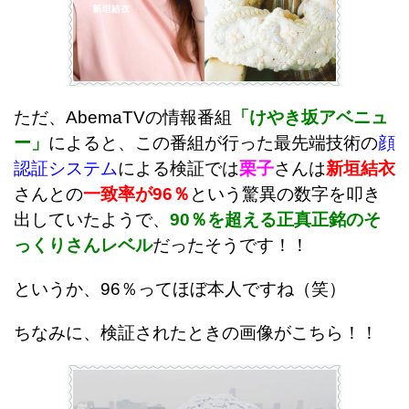
ただ、AbemaTVの情報番組
「けやき坂アベニュ
ー」
によると、この番組が行った最先端技術の
顔
認証システム
による検証では
栗子
さんは
新垣結衣
さんとの
一致率が96％
という驚異の数字を叩き
出していたようで、
90％を超える正真正銘のそ
っくりさんレベル
だったそうです！！
というか、96％ってほぼ本人ですね（笑）
ちなみに、検証されたときの画像がこちら！！