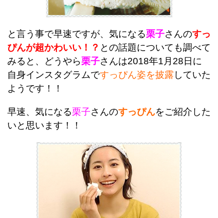
と言う事で早速ですが、気になる
栗子
さんの
すっ
ぴんが超かわいい！？
との話題についても調べて
みると、どうやら
栗子
さんは2018年1月28日に
自身インスタグラムで
すっぴん姿を披露
していた
ようです！！
早速、気になる
栗子
さんの
すっぴん
をご紹介した
いと思います！！