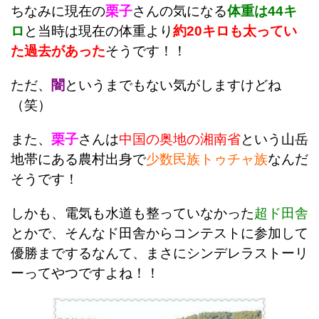
ちなみに現在の
栗子
さんの気になる
体重は44キ
ロ
と当時は現在の体重より
約20キロも太ってい
た過去があった
そうです！！
ただ、
闇
というまでもない気がしますけどね
（笑）
また、
栗子
さんは
中国の奥地の湘南省
という山岳
地帯にある農村出身で
少数民族トゥチャ族
なんだ
そうです！
しかも、
電気も水道も整っていなかった
超ド田舎
とかで、そんなド田舎からコンテストに参加して
優勝までするなんて、まさにシンデレラストーリ
ーってやつですよね！！