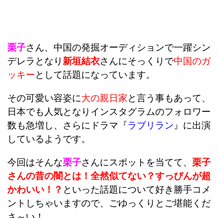
栗子
さん、中国の発掘オーディションで一躍シン
デレラとなり
新垣結衣
さんにそっくりで
中国のガ
ッキー
として話題になっています。
その可愛い容姿に
大の親日家
と言う事もあって、
日本でも人気となりインスタグラムのフォロワー
数も急増し、さらにドラマ『
ラブリラン
』に出演
しているようです。
今回はそんな
栗子
さんにスポットを当てて、
栗子
さんの昔の闇とは！全然似てない？すっぴんが超
かわいい！？
といった話題について好き勝手コメ
ントしちゃいますので、ごゆっくりとご堪能くだ
さ～い！