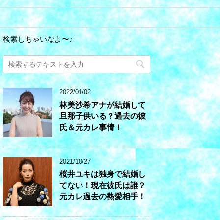
検索しちゃいなよ〜♪
2022/01/02
林美沙希アナが結婚して
旦那子供いる？過去の彼
氏＆元カレ事情！
2021/10/27
桜井ユキは独身で結婚し
てない！現在彼氏は誰？
元カレ過去の熱愛相手！