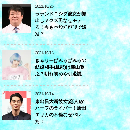
2021/10/26
ラランドニシダ彼女が顔
出し？クズ男なぜモテ
る！今もﾏｯﾁﾝｸﾞｱﾌﾟﾘで婚
活？
2021/10/16
きゃりーぱみゅぱみゅの
結婚相手(旦那)は葉山奨
之？馴れ初めや引退説！
2021/10/14
東出昌大新彼女(恋人)が
ハーフのライバー！唐田
エリカの不倫なぜバレ
た！