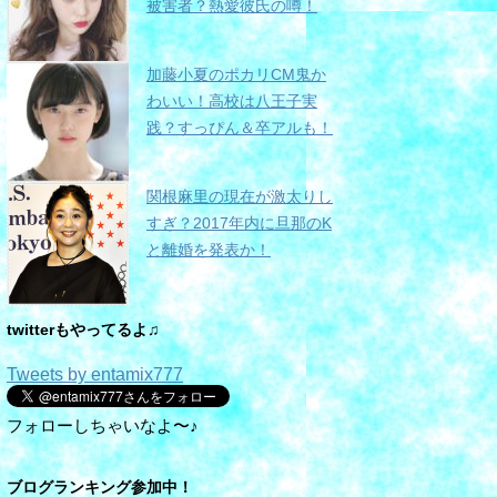
被害者？熱愛彼氏の噂！
加藤小夏のポカリCM鬼か
わいい！高校は八王子実
践？すっぴん＆卒アルも！
関根麻里の現在が激太りし
すぎ？2017年内に旦那のK
と離婚を発表か！
twitterもやってるよ♫
Tweets by entamix777
フォローしちゃいなよ〜♪
ブログランキング参加中！