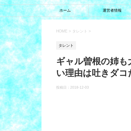
ホーム
運営者情報
HOME
>
タレント
>
タレント
ギャル曽根の姉も
い理由は吐きダコ
投稿日：
2018-12-03