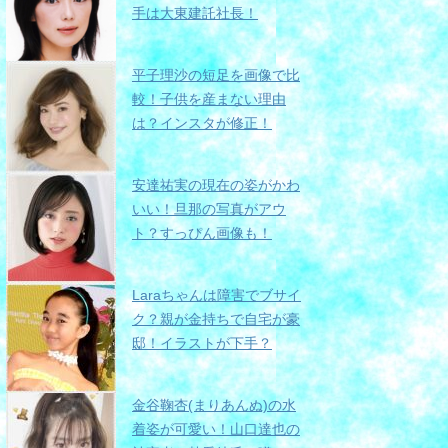
手は大東建託社長！
平子理沙の短足を画像で比
較！子供を産まない理由
は？インスタが修正！
安達祐実の現在の姿がかわ
いい！旦那の写真がアウ
ト？すっぴん画像も！
Laraちゃんは障害でブサイ
ク？親が金持ちで自宅が豪
邸！イラストが下手？
金谷鞠杏(まりあんぬ)の水
着姿が可愛い！山口達也の