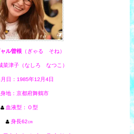
ギャル曽根
（ぎゃる そね）
城菜津子（なしろ なつこ）
月日：1985年12月4日
出身地：京都府舞鶴市
血液型：Ｏ型
身長62㎝