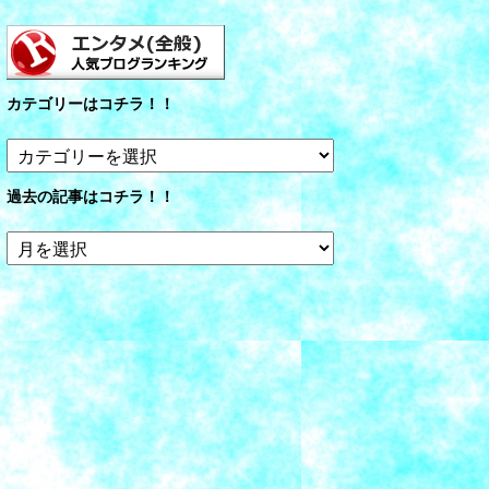
カテゴリーはコチラ！！
カ
テ
ゴ
過去の記事はコチラ！！
リ
ー
過
は
去
コ
の
チ
記
ラ！！
事
は
コ
チ
ラ！！