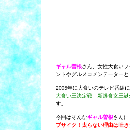
ギャル曽根
さん、女性大食いフ
ントやグルメコメンテーターと
2005年に大食いのテレビ番組
大食い王決定戦 新爆食女王誕
す。
今回はそんな
ギャル曽根
さんに
ブサイク！太らない理由は吐き