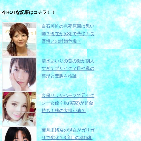
今HOTな記事はコチラ！！
白石美帆の急死原因は黒い
噂？現在が劣化で悲惨！長
野博との離婚危機？
清水あいりの昔の顔が別人
すぎてブサイク？目や鼻の
整形と豊胸を検証！
久保サラがハーフで元セク
シー女優？親(実家)が超金
持ち！株の大損が嘘？
葉月里緒奈の現在がガリガ
リで劣化？3度目の結婚相