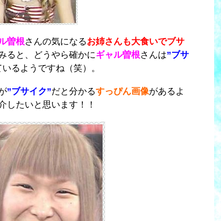
ル曽根
さんの気になる
お姉さんも大食いでブサ
みると、
どうやら確かに
ギャル曽根
さん
は
”ブサ
ているようですね（笑）。
が
”ブサイク”
だと分かる
すっぴん画像
があるよ
介したいと思います！！