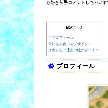
も好き勝手コメントしちゃいま
目次
[
hide
]
1
プロフィール
2
姉も大食いでブサイク！
3
太らない理由は吐きダコ！？
プロフィール