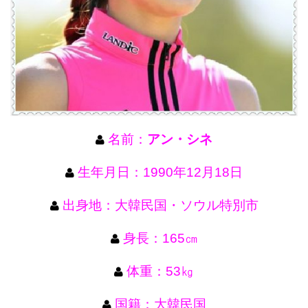
名前：
アン・シネ
生年月日：1990年12月18日
出身地：大韓民国・ソウル特別市
身長：165㎝
体重：53㎏
国籍：大韓民国