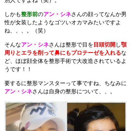
別人ですよね（笑）。
しかも
整形前
の
アン・シネ
さんの顔ってなんか男
性が女装したようなゴツいオカマみたいですよ
ね、、、。（笑）
そんな
アン・シネ
さんは整形で目を
目頭切開
し
顎
周りとエラを削って
鼻にもプロテーゼを入れる
な
ど、ほぼ顔全体を整形手術で大改造されているよ
うです！！
要するに整形マンスターって事ですね、ちなみに
アン・シネ
さんは自身の整形について、、。