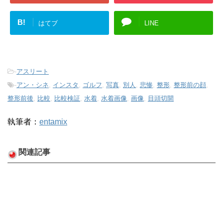
B!
はてブ
LINE
-
アスリート
-
アン・シネ
,
インスタ
,
ゴルフ
,
写真
,
別人
,
悲惨
,
整形
,
整形前の顔
,
整形前後
,
比較
,
比較検証
,
水着
,
水着画像
,
画像
,
目頭切開
執筆者：
entamix
関連記事