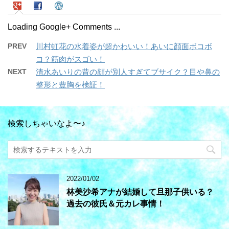
Loading Google+ Comments ...
PREV
川村虹花の水着姿が超かわいい！あいに顔面ボコボ
コ？筋肉がスゴい！
NEXT
清水あいりの昔の顔が別人すぎてブサイク？目や鼻の
整形と豊胸を検証！
検索しちゃいなよ〜♪
2022/01/02
林美沙希アナが結婚して旦那子供いる？
過去の彼氏＆元カレ事情！