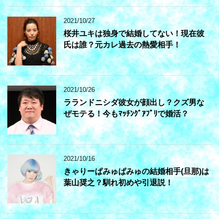
2021/10/27
桜井ユキは独身で結婚してない！現在彼
氏は誰？元カレ過去の熱愛相手！
2021/10/26
ラランドニシダ彼女が顔出し？クズ男な
ぜモテる！今もﾏｯﾁﾝｸﾞｱﾌﾟﾘで婚活？
2021/10/16
きゃりーぱみゅぱみゅの結婚相手(旦那)は
葉山奨之？馴れ初めや引退説！