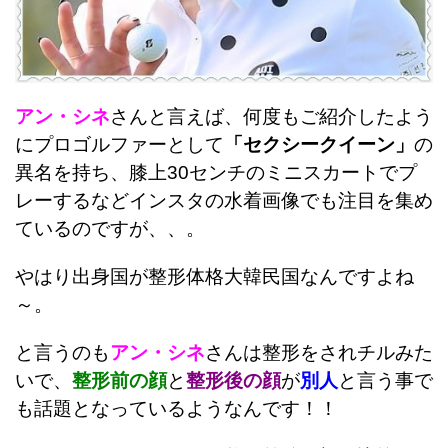
アン・シネ
さんと言えば、何度もご紹介したよう
にプロゴルファーとして
「セクシークイーン」
の
異名を持ち、膝上30センチのミニスカートでプ
レーするなどインスタの水着画像でも注目を集め
ているのですが、、。
やはり出身国が整形体格大韓民国なんですよね
～。
と言うのも
アン・シネ
さんは整形をされチルみた
いで、
整形前の顔
と
整形後の
顔
が
別人
と言う事で
も話題となっているようなんです！！