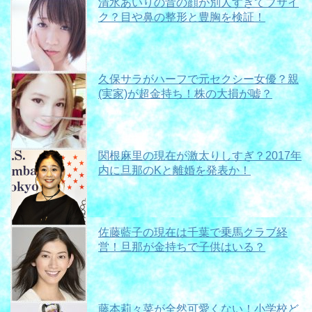
清水あいりの昔の顔が別人すぎてブサイ
ク？目や鼻の整形と豊胸を検証！
久保サラがハーフで元セクシー女優？親
(実家)が超金持ち！株の大損が嘘？
関根麻里の現在が激太りしすぎ？2017年
内に旦那のKと離婚を発表か！
佐藤藍子の現在は千葉で乗馬クラブ経
営！旦那が金持ちで子供はいる？
藤本莉々菜が全然可愛くない！小学校ど