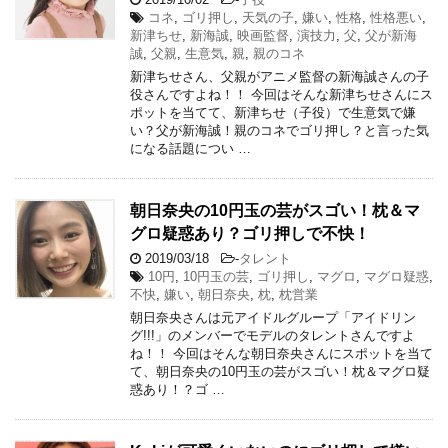
コネ
,
ゴリ押し
,
天気の子
,
嫌い
,
性格
,
性格悪い
,
新津ちせ
,
新海誠
,
映画監督
,
演技力
,
父
,
父が新海
誠
,
父親
,
生意気
,
親
,
親のコネ
新津ちせさん、父親がアニメ監督の新海誠さんの子
役さんですよね！！ 今回はそんな新津ちせさんにス
ポットを当てて、新津ちせ（子役）で生意気で嫌
い？父が新海誠！親のコネでゴリ押し？と言った気
になる話題につい …
朝日奈央の10円玉の芸がスゴい！枕＆マ
グロ疑惑あり？ゴリ押しで不快！
2019/03/18
-
タレント
10円
,
10円玉の芸
,
ゴリ押し
,
マグロ
,
マグロ疑惑
,
不快
,
嫌い
,
朝日奈央
,
枕
,
枕営業
朝日奈央さんは元アイドルグループ「アイドリン
グ!!!」のメンバーでモデルのタレントさんですよ
ね！！ 今回はそんな朝日奈央さんにスポットを当て
て、朝日奈央の10円玉の芸がスゴい！枕＆マグロ疑
惑あり！？ゴ …