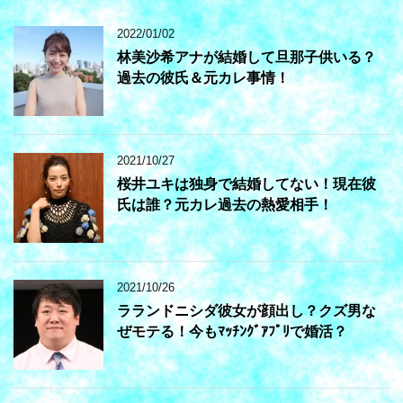
2022/01/02
林美沙希アナが結婚して旦那子供いる？
過去の彼氏＆元カレ事情！
2021/10/27
桜井ユキは独身で結婚してない！現在彼
氏は誰？元カレ過去の熱愛相手！
2021/10/26
ラランドニシダ彼女が顔出し？クズ男な
ぜモテる！今もﾏｯﾁﾝｸﾞｱﾌﾟﾘで婚活？