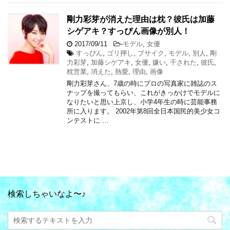
剛力彩芽が消えた理由は枕？彼氏は加藤
シゲアキ？すっぴん画像が別人！
2017/09/11
-
モデル
,
女優
すっぴん
,
ゴリ押し
,
ブサイク
,
モデル
,
別人
,
剛
力彩芽
,
加藤シゲアキ
,
女優
,
嫌い
,
干された
,
彼氏
,
枕営業
,
消えた
,
熱愛
,
理由
,
画像
剛力彩芽さん、7歳の時にプロの写真家に雑誌のス
ナップを撮ってもらい、これがきっかけでモデルに
なりたいと思い上京し、小学4年生の時に芸能事務
所に入ります。 2002年第8回全日本国民的美少女コ
ンテストに …
検索しちゃいなよ〜♪