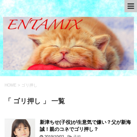
HOME
>
ゴリ押し
「 ゴリ押し 」 一覧
新津ちせ(子役)が生意気で嫌い？父が新海
誠！親のコネでゴリ押し？
2019/10/02
-
子役