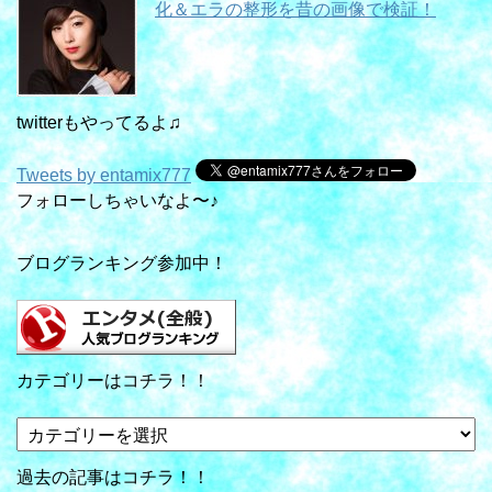
化＆エラの整形を昔の画像で検証！
twitterもやってるよ♫
Tweets by entamix777
フォローしちゃいなよ〜♪
ブログランキング参加中！
カテゴリーはコチラ！！
カ
テ
ゴ
過去の記事はコチラ！！