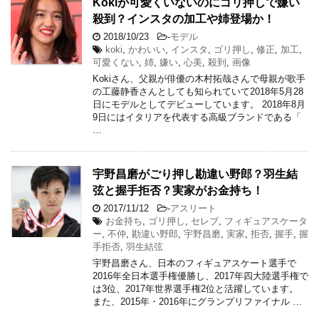
Kokiが可愛くいないのにゴリ押しで嫌い
殺到？インスタの加工や姉登場か！
2018/10/23
-
モデル
koki
,
かわいい
,
インスタ
,
ゴリ押し
,
修正
,
加工
,
可愛くない
,
姉
,
嫌い
,
心美
,
殺到
,
画像
Kokiさん、父親が俳優の木村拓哉さんで母親が歌手
の工藤静香さんとしても知られていて2018年5月28
日にモデルとしてデビューしています。 2018年8月
9日にはイタリアを代表する高級ブランドである「
…
宇野昌磨がごり押し勘違い野郎？羽生結
弦と握手拒否？実家がお金持ち！
2017/11/12
-
アスリート
お金持ち
,
ゴリ押し
,
セレブ
,
フィギュアスケータ
ー
,
不仲
,
勘違い野郎
,
宇野昌磨
,
実家
,
拒否
,
握手
,
握
手拒否
,
羽生結弦
宇野昌磨さん、日本のフィギュアスケート選手で
2016年全日本選手権優勝し、2017年四大陸選手権で
は3位、2017年世界選手権2位と活躍しています。
また、2015年・2016年にグランプリファイナル …