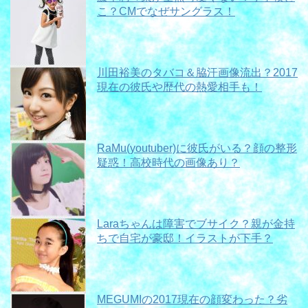
こ？CMでなぜサングラス！
川田裕美のタバコ＆脇汗画像流出？2017
現在の彼氏や歴代の熱愛相手も！
RaMu(youtuber)に彼氏がいる？顔の整形
疑惑！高校時代の画像あり？
Laraちゃんは障害でブサイク？親が金持
ちで自宅が豪邸！イラストが下手？
MEGUMIの2017現在の顔変わった？劣