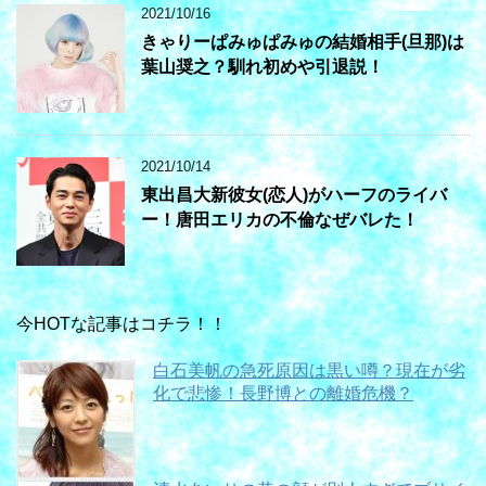
2021/10/16
きゃりーぱみゅぱみゅの結婚相手(旦那)は
葉山奨之？馴れ初めや引退説！
2021/10/14
東出昌大新彼女(恋人)がハーフのライバ
ー！唐田エリカの不倫なぜバレた！
今HOTな記事はコチラ！！
白石美帆の急死原因は黒い噂？現在が劣
化で悲惨！長野博との離婚危機？