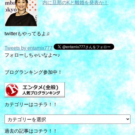
内に旦那のKと離婚を発表か！
twitterもやってるよ♫
Tweets by entamix777
フォローしちゃいなよ〜♪
ブログランキング参加中！
カテゴリーはコチラ！！
カ
テ
ゴ
過去の記事はコチラ！！