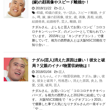
(嫁)の顔画像やスピード離婚か！
2018/11/22
-
芸人
40歳
,
40歳の彼女
,
サバ読み
,
スピード離婚
,
ナダ
ル
,
噂
,
嫁
,
嫁の顔画像
,
彼女
,
歳
,
画像
,
真相
,
結婚
,
結婚発表
,
結婚相手
,
芸人
,
離婚
,
顔
ナダルさん、よしもと芸人でお笑いコンビ「コロコ
ロチキンペッパーズ」のメンバーとして知られてい
ています。 2015年には「キングオブコント」で優
勝していて、相方の西野創人とは大阪NSC33期生で
知り合い …
ナダル(芸人)消えた原因は嫌い！彼女と破
局？父親のイナバ物置収納物は！
2018/01/04
-
芸人
ともちゃん
,
イナバ物置収納物
,
ナダル
,
嫌い
,
彼
女
,
彼女と破局？
,
性格悪い
,
消えた原因
,
炎上
,
熱
愛
,
父親
,
破局
,
芸人
ナダルさん、お笑いコンビ「コロコロチキチキペッ
パーズ」を相方の西野さんと2012年に結成していま
す。 大阪NSC33期生で「キングオブコント2015」
で優勝した事で人気になりナダルさんの一発ギャグ
「や …