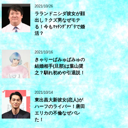
2021/10/26
ラランドニシダ彼女が顔
出し？クズ男なぜモテ
る！今もﾏｯﾁﾝｸﾞｱﾌﾟﾘで婚
活？
2021/10/16
きゃりーぱみゅぱみゅの
結婚相手(旦那)は葉山奨
之？馴れ初めや引退説！
2021/10/14
東出昌大新彼女(恋人)が
ハーフのライバー！唐田
エリカの不倫なぜバレ
た！