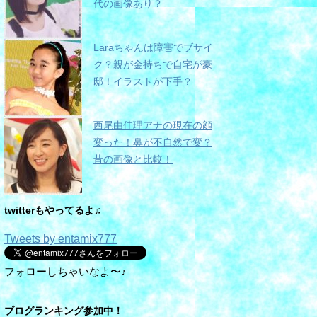
代の画像あり？
Laraちゃんは障害でブサイ
ク？親が金持ちで自宅が豪
邸！イラストが下手？
西尾由佳理アナの現在の顔
変った！鼻が不自然で変？
昔の画像と比較！
twitterもやってるよ♫
Tweets by entamix777
フォローしちゃいなよ〜♪
ブログランキング参加中！