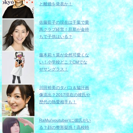
と離婚を発表か！
佐藤藍子の現在は千葉で乗
馬クラブ経営！旦那が金持
ちで子供はいる？
藤本莉々菜が全然可愛くな
い！小学校どこ？CMでな
ぜサングラス！
川田裕美のタバコ＆脇汗画
像流出？2017現在の彼氏や
歴代の熱愛相手も！
RaMu(youtuber)に彼氏がい
る？顔の整形疑惑！高校時