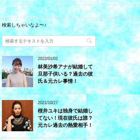
検索しちゃいなよ〜♪
2022/01/02
林美沙希アナが結婚して
旦那子供いる？過去の彼
氏＆元カレ事情！
2021/10/27
桜井ユキは独身で結婚し
てない！現在彼氏は誰？
元カレ過去の熱愛相手！