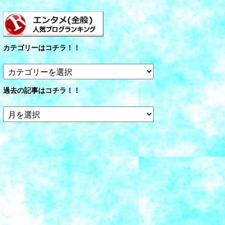
カテゴリーはコチラ！！
カ
テ
ゴ
過去の記事はコチラ！！
リ
ー
過
は
去
コ
の
チ
記
ラ！！
事
は
コ
チ
ラ！！