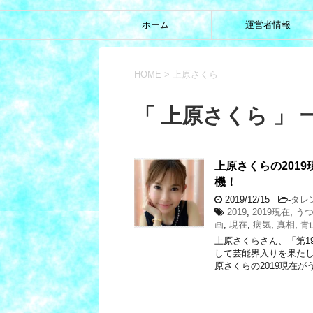
ホーム
運営者情報
HOME
>
上原さくら
「 上原さくら 」 
上原さくらの201
機！
2019/12/15
-
タレ
2019
,
2019現在
,
う
画
,
現在
,
病気
,
真相
,
青
上原さくらさん、「第1
して芸能界入りを果たし
原さくらの2019現在が