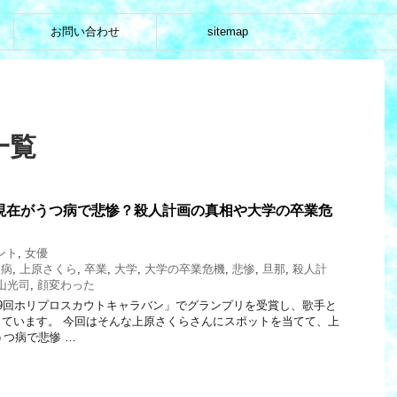
お問い合わせ
sitemap
一覧
9現在がうつ病で悲惨？殺人計画の真相や大学の卒業危
ント
,
女優
つ病
,
上原さくら
,
卒業
,
大学
,
大学の卒業危機
,
悲惨
,
旦那
,
殺人計
山光司
,
顔変わった
9回ホリプロスカウトキャラバン」でグランプリを受賞し、歌手と
ています。 今回はそんな上原さくらさんにスポットを当てて、上
うつ病で悲惨 …