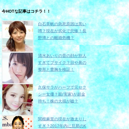
今HOTな記事はコチラ！！
白石美帆の急死原因は黒い
噂？現在が劣化で悲惨！長
野博との離婚危機？
清水あいりの昔の顔が別人
すぎてブサイク？目や鼻の
整形と豊胸を検証！
久保サラがハーフで元セク
シー女優？親(実家)が超金
持ち！株の大損が嘘？
関根麻里の現在が激太りし
すぎ？2017年内に旦那のK