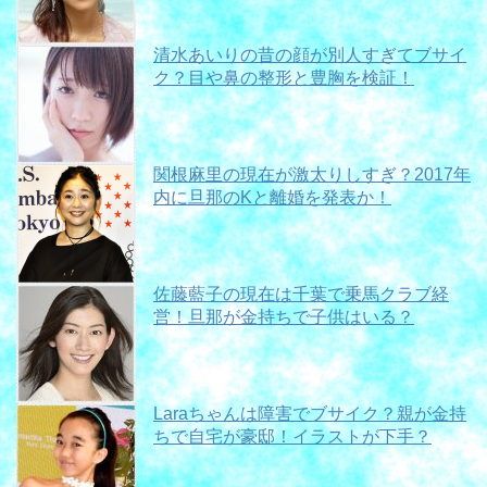
清水あいりの昔の顔が別人すぎてブサイ
ク？目や鼻の整形と豊胸を検証！
関根麻里の現在が激太りしすぎ？2017年
内に旦那のKと離婚を発表か！
佐藤藍子の現在は千葉で乗馬クラブ経
営！旦那が金持ちで子供はいる？
Laraちゃんは障害でブサイク？親が金持
ちで自宅が豪邸！イラストが下手？