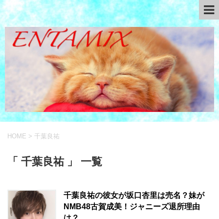
HOME
>
千葉良祐
「 千葉良祐 」 一覧
千葉良祐の彼女が坂口杏里は売名？妹が
NMB48古賀成美！ジャニーズ退所理由
は？