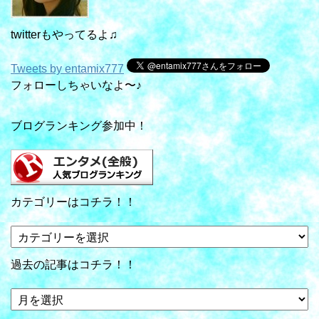
twitterもやってるよ♫
Tweets by entamix777
フォローしちゃいなよ〜♪
ブログランキング参加中！
カテゴリーはコチラ！！
カ
テ
ゴ
過去の記事はコチラ！！
リ
ー
過
は
去