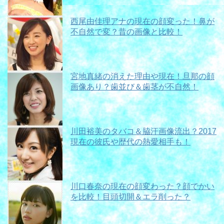
西尾由佳理アナの現在の顔変った！鼻が
不自然で変？昔の画像と比較！
宮地真緒の消えた理由や現在！旦那の顔
画像あり？歯並び＆歯茎が不自然！
川田裕美のタバコ＆脇汗画像流出？2017
現在の彼氏や歴代の熱愛相手も！
川口春奈の現在の顔変わった？顔でかい
を比較！目頭切開＆エラ削った？