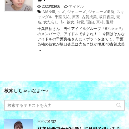
2020/03/06
-
アイドル
NMB48
,
クズ
,
ジャニーズ
,
ジャニーズ退所
,
スキ
ャンダル
,
千葉良祐
,
原因
,
古賀成美
,
坂口杏里
,
売
名
,
女たらし
,
妹
,
彼女
,
熱愛
,
理由
,
真相
,
退所
千葉良祐さん、男性アイドルグループ「B2takes!!」
のメンバーで、アイドルですよね！！ 今回はそんな
アイドルの千葉良祐さんにスポットを当てて、千葉
良祐の彼女が坂口杏里は売名？妹がNMB48古賀成美
…
検索しちゃいなよ〜♪
2022/01/02