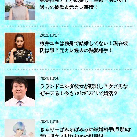
林美沙希アナが結婚して旦那子供いる？
過去の彼氏＆元カレ事情！
2021/10/27
桜井ユキは独身で結婚してない！現在彼
氏は誰？元カレ過去の熱愛相手！
2021/10/26
ラランドニシダ彼女が顔出し？クズ男な
ぜモテる！今もﾏｯﾁﾝｸﾞｱﾌﾟﾘで婚活？
2021/10/16
きゃりーぱみゅぱみゅの結婚相手(旦那)は
葉山奨之？馴れ初めや引退説！