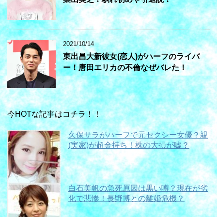
2021/10/14
東出昌大新彼女(恋人)がハーフのライバ
ー！唐田エリカの不倫なぜバレた！
今HOTな記事はコチラ！！
久保サラがハーフで元セクシー女優？親
(実家)が超金持ち！株の大損が嘘？
白石美帆の急死原因は黒い噂？現在が劣
化で悲惨！長野博との離婚危機？