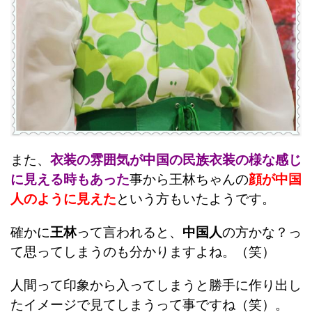
また、
衣装の雰囲気が中国の民族衣装の様な感じ
に見える時もあった
事から王林ちゃんの
顔が中国
人のように見えた
という方もいたようです。
確かに
王林
って言われると、
中国人
の方かな？っ
て思ってしまうのも分かりますよね。（笑）
人間って印象から入ってしまうと勝手に作り出し
たイメージで見てしまうって事ですね（笑）。