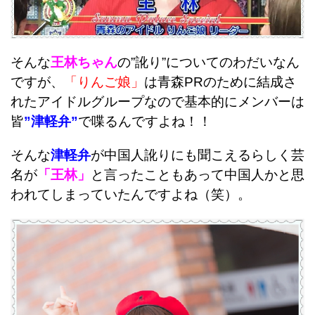
そんな
王林ちゃん
の”訛り”についてのわだいなん
ですが、
「りんご娘」
は青森PRのために結成さ
れたアイドルグループなので基本的にメンバーは
皆
”津軽弁”
で喋るんですよね！！
そんな
津軽弁
が中国人訛りにも聞こえるらしく芸
名が
「王林」
と言ったこともあって中国人かと思
われてしまっていたんですよね（笑）。