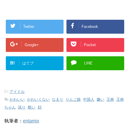
Twitter
Facebook
Google+
Pocket
B!
はてブ
LINE
-
アイドル
-
かわいい
,
かわいくない
,
なまり
,
りんご娘
,
中国人
,
嫌い
,
王林
,
王林
ちゃん
,
訛り
,
酷い
,
顔
執筆者：
entamix