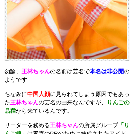
勿論、
王林ちゃん
の名前は芸名で
本名は非公開
の
ようです。
ちなみに
中国人顔
に見られてしまう原因でもあっ
た
王林ちゃん
の芸名の由来なんですが、
りんごの
品種
から来ているんです。
リーダーを務める
王林ちゃん
の所属グループ
「り
んご娘」
は青森のPRのために結成されたアイド