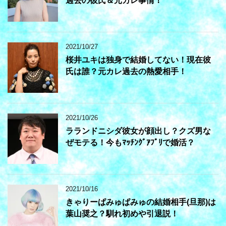
過去の彼氏＆元カレ事情！
2021/10/27
桜井ユキは独身で結婚してない！現在彼
氏は誰？元カレ過去の熱愛相手！
2021/10/26
ラランドニシダ彼女が顔出し？クズ男な
ぜモテる！今もﾏｯﾁﾝｸﾞｱﾌﾟﾘで婚活？
2021/10/16
きゃりーぱみゅぱみゅの結婚相手(旦那)は
葉山奨之？馴れ初めや引退説！