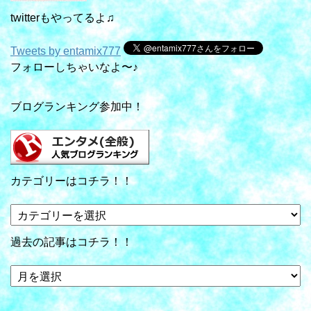
twitterもやってるよ♫
Tweets by entamix777
フォローしちゃいなよ〜♪
ブログランキング参加中！
カテゴリーはコチラ！！
カ
テ
ゴ
過去の記事はコチラ！！
リ
ー
過
は
去
コ
の