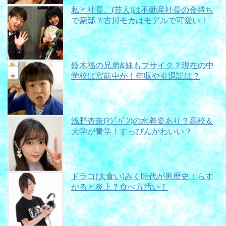
私と社長。(芸人)は不動産社長の金持ち
で豪邸？古川モカはモデルで可愛い！
鈴木福の兄弟&妹もブサイク？現在の中
学校は宮前中か！年収や引退説は？
浅野杏奈(ﾏｼﾞﾊﾟﾝ)の水着姿あり？高校＆
大学が青学！すっぴんかわいい？
ドラコ(大食い)みく時代が黒歴史！らす
かると炎上？食べ方汚い！