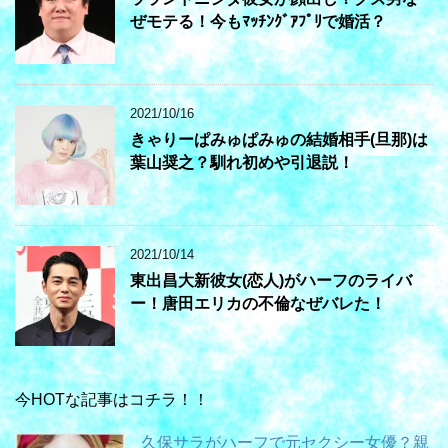
ぜモテる！今もﾏｯﾁﾝｸﾞｱﾌﾟﾘで婚活？
2021/10/16
きゃりーぱみゅぱみゅの結婚相手(旦那)は
葉山奨之？馴れ初めや引退説！
2021/10/14
東出昌大新彼女(恋人)がハーフのライバ
ー！唐田エリカの不倫なぜバレた！
今HOTな記事はコチラ！！
久保サラがハーフで元セクシー女優？親