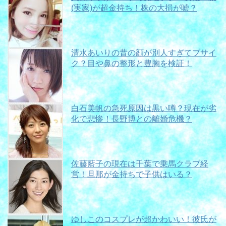
(実家)が超金持ち！株の大損が嘘？
清水あいりの昔の顔が別人すぎてブサイ
ク？目や鼻の整形と豊胸を検証！
白石美帆の急死原因は黒い噂？現在が劣
化で悲惨！長野博との離婚危機？
佐藤藍子の現在は千葉で乗馬クラブ経
営！旦那が金持ちで子供はいる？
ゆしこのコスプレが超かわいい！彼氏が