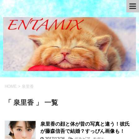
HOME
>
泉里香
「 泉里香 」 一覧
泉里香の顔と体が昔の写真と違う！彼氏
が藤森信吾で結婚？すっぴん画像も！
2017/12/26
-
グラビア
,
モデル