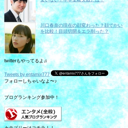
川口春奈の現在の顔変わった？顔でかい
を比較！目頭切開＆エラ削った？
twitterもやってるよ♫
Tweets by entamix777
フォローしちゃいなよ〜♪
ブログランキング参加中！
カテゴリーはコチラ！！