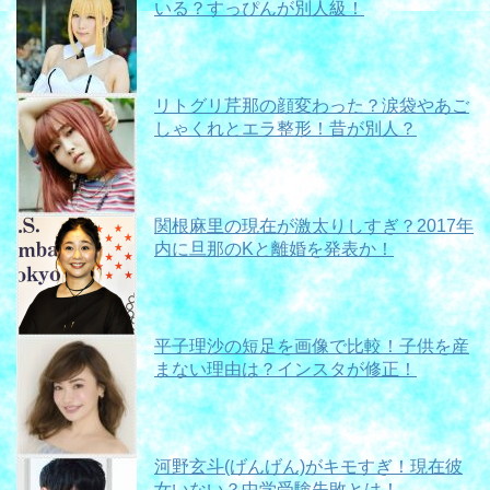
いる？すっぴんが別人級！
リトグリ芹那の顔変わった？涙袋やあご
しゃくれとエラ整形！昔が別人？
関根麻里の現在が激太りしすぎ？2017年
内に旦那のKと離婚を発表か！
平子理沙の短足を画像で比較！子供を産
まない理由は？インスタが修正！
河野玄斗(げんげん)がキモすぎ！現在彼
女いない？中学受験失敗とは！