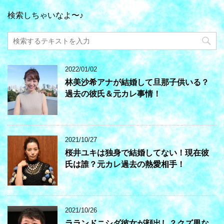
検索しちゃいなよ〜♪
2022/01/02
林美沙希アナが結婚して旦那子供いる？
過去の彼氏＆元カレ事情！
2021/10/27
桜井ユキは独身で結婚してない！現在彼
氏は誰？元カレ過去の熱愛相手！
2021/10/26
ラランドニシダ彼女が顔出し？クズ男な