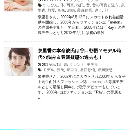
すっぴん
,
体
,
写真
,
彼氏
,
昔
,
昔の写真と違う
,
泉
里香
,
熱愛
,
画像
,
結婚
,
藤森信吾
,
違う
,
顔
泉里香さん、2002年8月12日にスカウトされ芸能活
動を開始し、2003年からファッション誌「melon」
の専属モデルとして活動。 2008年には「Ray」の専
属モデルとなり2013年7月には初の単独 …
泉里香の本命彼氏は谷口彰悟？モデル時
代の悩み＆豊満疑惑の過去も！
2017/05/13
-
タレント
,
モデル
モデル
,
彼氏
,
泉里香
,
谷口彰悟
,
豊満疑惑
泉里香さん、2002年にスカウトされ2003年から女子
中高生向けのファッション誌「melon」の専属モデ
ルとして活躍し同年には歌手デビューもしていま
す。 2008年にはファッション誌「Ray」の専属モ
…