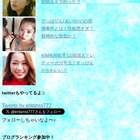
切開＆エラ削った？
でっぱりん(あいのり)の喧
嘩事件とは！性格悪すぎ？
精神的な病気か！
KIMIKA(歌手)は韓国人？レ
ディーガガ号泣！すっぴん
がかわいい？
twitterもやってるよ♫
Tweets by entamix777
フォローしちゃいなよ〜♪
ブログランキング参加中！