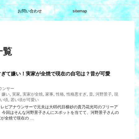
お問い合わせ
sitemap
一覧
すぎて嫌い！実家が全焼で現在の自宅は？昔が可愛
ウンサー
,
嫌い
,
実家
,
実家が全焼
,
家事
,
性格
,
性格悪すぎ
,
昔
,
河野景子
,
現
い頃
,
若い頃が可愛い
レビアナウンサーで元夫は大65代目横砂の貴乃花光司のフリーア
 今回はそんな河野景子さんにスポットを当てて、河野景子さんの
が全焼で現在の …