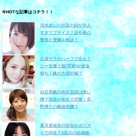
今HOTな記事はコチラ！！
清水あいりの昔の顔が別人
すぎてブサイク？目や鼻の
整形と豊胸を検証！
久保サラがハーフで元セク
シー女優？親(実家)が超金
持ち！株の大損が嘘？
白石美帆の急死原因は黒い
噂？現在が劣化で悲惨！長
野博との離婚危機？
葉月里緒奈の現在がガリガ
リで劣化？3度目の結婚相