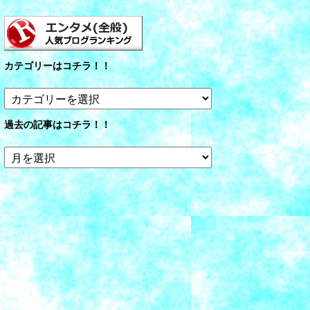
カテゴリーはコチラ！！
カ
テ
ゴ
過去の記事はコチラ！！
リ
ー
過
は
去
コ
の
チ
記
ラ！！
事
は
コ
チ
ラ！！