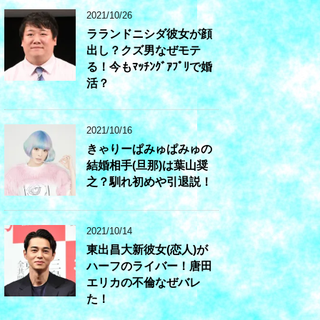
2021/10/26
ラランドニシダ彼女が顔
出し？クズ男なぜモテ
る！今もﾏｯﾁﾝｸﾞｱﾌﾟﾘで婚
活？
2021/10/16
きゃりーぱみゅぱみゅの
結婚相手(旦那)は葉山奨
之？馴れ初めや引退説！
2021/10/14
東出昌大新彼女(恋人)が
ハーフのライバー！唐田
エリカの不倫なぜバレ
た！