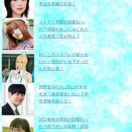
手は大東建託社長！
リトグリ芹那の顔変わっ
た？涙袋やあごしゃくれと
エラ整形！昔が別人？
ゆしこのコスプレが超かわ
いい！彼氏がいる？すっぴ
んが別人級！
河野玄斗(げんげん)がキモ
すぎ！現在彼女いない？中
学受験失敗とは！
川口春奈の現在の顔変わっ
た？顔でかいを比較！目頭