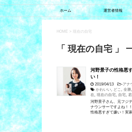
ホーム
運営者情報
HOME
>
現在の自宅
「 現在の自宅 」 
河野景子の性格悪
い！
2019/04/13
-
アナ
かわいい
,
どこ
,
全勝
在
,
現在の自宅
,
自宅
,
若
河野景子さん、元フジテ
ナウンサーですよね！！
性格悪すぎて嫌い！実家