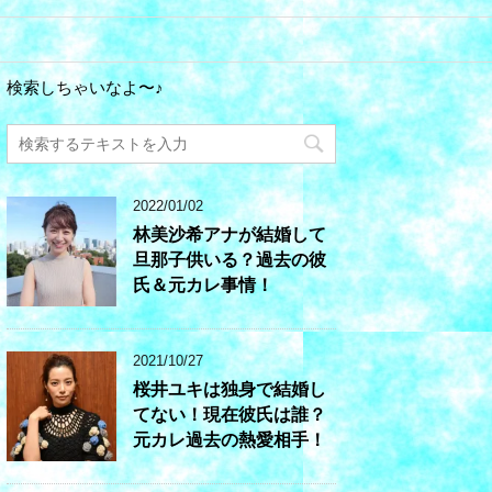
検索しちゃいなよ〜♪
2022/01/02
林美沙希アナが結婚して
旦那子供いる？過去の彼
氏＆元カレ事情！
2021/10/27
桜井ユキは独身で結婚し
てない！現在彼氏は誰？
元カレ過去の熱愛相手！