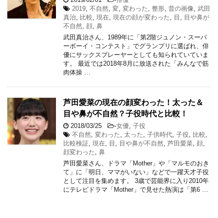
2019
,
不自然
,
変
,
変わった
,
整形
,
昔の画像
,
武田
真治
,
比較
,
現在
,
現在の顔が変わった
,
目
,
目や鼻が
不自然
,
顔
,
鼻
武田真治さん、1989年に「第2階ジュノン・スーパ
ーボーイ・コンテスト」でグランプリに選ばれ、俳
優にサックスプレーヤーとしても知られていていま
す。 最近では2018年8月に放送された「みんなで筋
肉体操 …
芦田愛菜の現在の顔変わった！太った＆
目や鼻が不自然？子役時代と比較！
2018/03/25
-
女優
,
子役
不自然
,
変わった
,
太った
,
子供時代
,
子役
,
比較
,
比較検証
,
現在
,
目
,
目や鼻が不自然
,
芦田愛菜
,
顔
,
顔変わった
,
鼻
芦田愛菜さん、ドラマ「Mother」や「マルモのおき
て」に「明日、ママがいない」などで一躍天才子役
として注目を集めます。 3歳で芸能界に入り2010年
にテレビドラマ「Mother」で見せた熱演は「第6 …