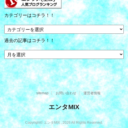
カテゴリーはコチラ！！
カ
テ
ゴ
過去の記事はコチラ！！
リ
ー
過
は
去
コ
の
チ
記
ラ！！
事
は
コ
sitemap
お問い合わせ
運営者情報
チ
ラ！！
エンタMIX
Copyright© エンタMIX , 2026 All Rights Reserved.