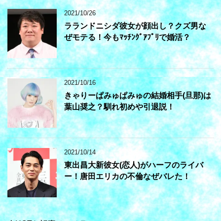
2021/10/26
ラランドニシダ彼女が顔出し？クズ男な
ぜモテる！今もﾏｯﾁﾝｸﾞｱﾌﾟﾘで婚活？
2021/10/16
きゃりーぱみゅぱみゅの結婚相手(旦那)は
葉山奨之？馴れ初めや引退説！
2021/10/14
東出昌大新彼女(恋人)がハーフのライバ
ー！唐田エリカの不倫なぜバレた！