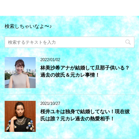
検索しちゃいなよ〜♪
2022/01/02
林美沙希アナが結婚して旦那子供いる？
過去の彼氏＆元カレ事情！
2021/10/27
桜井ユキは独身で結婚してない！現在彼
氏は誰？元カレ過去の熱愛相手！