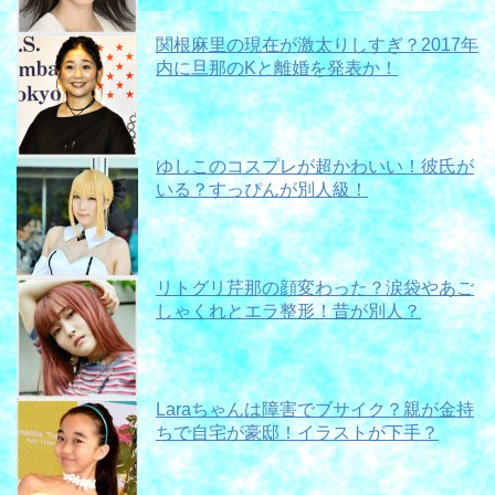
関根麻里の現在が激太りしすぎ？2017年
内に旦那のKと離婚を発表か！
ゆしこのコスプレが超かわいい！彼氏が
いる？すっぴんが別人級！
リトグリ芹那の顔変わった？涙袋やあご
しゃくれとエラ整形！昔が別人？
Laraちゃんは障害でブサイク？親が金持
ちで自宅が豪邸！イラストが下手？