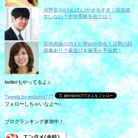
河野玄斗(げんげん)がキモすぎ！現在彼
女いない？中学受験失敗とは！
宮地真緒の消えた理由や現在！旦那の顔
画像あり？歯並び＆歯茎が不自然！
twitterもやってるよ♫
Tweets by entamix777
フォローしちゃいなよ〜♪
ブログランキング参加中！