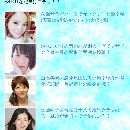
今HOTな記事はコチラ！！
久保サラがハーフで元セクシー女優？親
(実家)が超金持ち！株の大損が嘘？
清水あいりの昔の顔が別人すぎてブサイ
ク？目や鼻の整形と豊胸を検証！
白石美帆の急死原因は黒い噂？現在が劣
化で悲惨！長野博との離婚危機？
佐藤藍子の現在は千葉で乗馬クラブ経
営！旦那が金持ちで子供はいる？