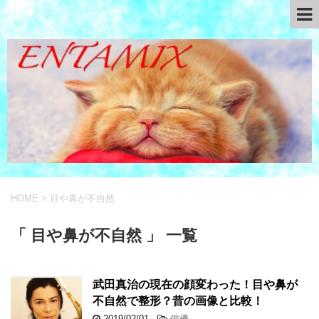
HOME
>
目や鼻が不自然
「 目や鼻が不自然 」 一覧
武田真治の現在の顔変わった！目や鼻が
不自然で整形？昔の画像と比較！
2019/02/01
-
俳優