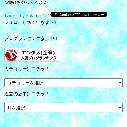
twitterもやってるよ♫
Tweets by entamix777
フォローしちゃいなよ〜♪
ブログランキング参加中！
カテゴリーはコチラ！！
カ
テ
ゴ
過去の記事はコチラ！！
リ
ー
過
は
去
コ
の
チ
記