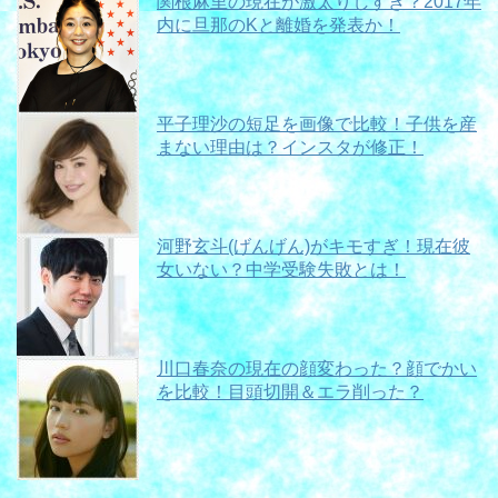
関根麻里の現在が激太りしすぎ？2017年
内に旦那のKと離婚を発表か！
平子理沙の短足を画像で比較！子供を産
まない理由は？インスタが修正！
河野玄斗(げんげん)がキモすぎ！現在彼
女いない？中学受験失敗とは！
川口春奈の現在の顔変わった？顔でかい
を比較！目頭切開＆エラ削った？