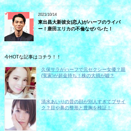
2021/10/14
東出昌大新彼女(恋人)がハーフのライバ
ー！唐田エリカの不倫なぜバレた！
今HOTな記事はコチラ！！
久保サラがハーフで元セクシー女優？親
(実家)が超金持ち！株の大損が嘘？
清水あいりの昔の顔が別人すぎてブサイ
ク？目や鼻の整形と豊胸を検証！