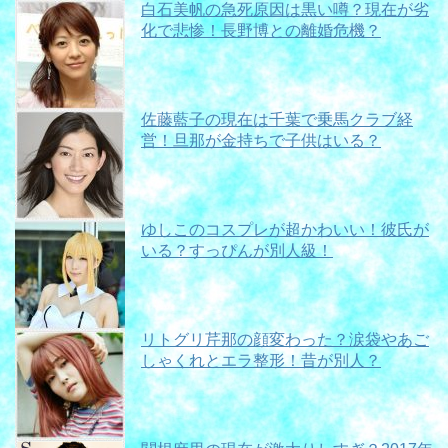
白石美帆の急死原因は黒い噂？現在が劣
化で悲惨！長野博との離婚危機？
佐藤藍子の現在は千葉で乗馬クラブ経
営！旦那が金持ちで子供はいる？
ゆしこのコスプレが超かわいい！彼氏が
いる？すっぴんが別人級！
リトグリ芹那の顔変わった？涙袋やあご
しゃくれとエラ整形！昔が別人？