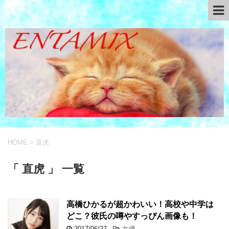
HOME
>
直虎
「 直虎 」 一覧
高橋ひかるが超かわいい！高校や中学は
どこ？彼氏の噂やすっぴん画像も！
2017/06/27
-
女優