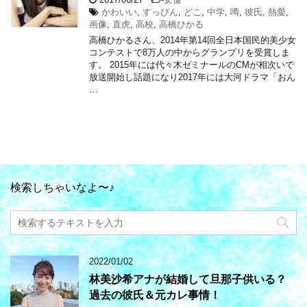
かわいい
,
すっぴん
,
どこ
,
中学
,
噂
,
彼氏
,
熱愛
,
画像
,
直虎
,
高校
,
高橋ひかる
高橋ひかるさん、2014年第14回全日本国民的美少女
コンテストで8万人の中からグランプリを受賞しま
す。 2015年には代々木ゼミナールのCMが相次いで
放送開始し話題になり2017年には大河ドラマ「おん
…
検索しちゃいなよ〜♪
2022/01/02
林美沙希アナが結婚して旦那子供いる？
過去の彼氏＆元カレ事情！