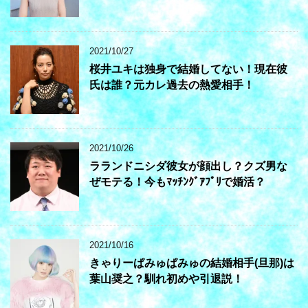
2021/10/27
桜井ユキは独身で結婚してない！現在彼
氏は誰？元カレ過去の熱愛相手！
2021/10/26
ラランドニシダ彼女が顔出し？クズ男な
ぜモテる！今もﾏｯﾁﾝｸﾞｱﾌﾟﾘで婚活？
2021/10/16
きゃりーぱみゅぱみゅの結婚相手(旦那)は
葉山奨之？馴れ初めや引退説！