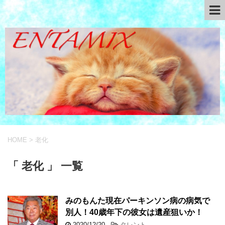
HOME
>
老化
「 老化 」 一覧
みのもんた現在パーキンソン病の病気で
別人！40歳年下の彼女は遺産狙いか！
2020/12/20
-
タレント