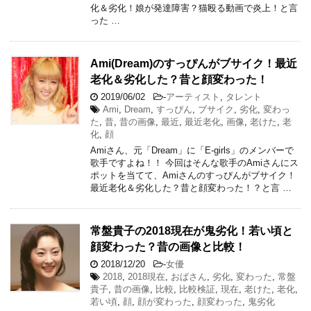
化＆劣化！娘が発達障害？猫殴る動画で炎上！と言
った …
Ami(Dream)のすっぴんがブサイク！最近
老化＆劣化した？昔と顔変わった！
2019/06/02
-
アーティスト
,
タレント
Ami
,
Dream
,
すっぴん
,
ブサイク
,
劣化
,
変わっ
た
,
昔
,
昔の画像
,
最近
,
最近老化
,
画像
,
老けた
,
老
化
,
顔
Amiさん、元「Dream」に「E-girls」のメンバーで
歌手ですよね！！ 今回はそんな歌手のAmiさんにス
ポットを当てて、Amiさんのすっぴんがブサイク！
最近老化＆劣化した？昔と顔変わった！？と言 …
常盤貴子の2018現在が鬼劣化！若い頃と
顔変わった？昔の画像と比較！
2018/12/20
-
女優
2018
,
2018現在
,
おばさん
,
劣化
,
変わった
,
常盤
貴子
,
昔の画像
,
比較
,
比較検証
,
現在
,
老けた
,
老化
,
若い頃
,
顔
,
顔が変わった
,
顔変わった
,
鬼劣化