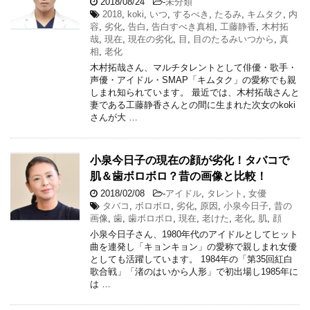
2018/08/24
-
未分類
2018
,
koki
,
いつ
,
するべき
,
たるみ
,
キムタク
,
内
容
,
劣化
,
告白
,
告白すべき真相
,
工藤静香
,
木村拓
哉
,
現在
,
現在の劣化
,
目
,
目のたるみいつから
,
真
相
,
老化
木村拓哉さん、マルチタレントとして俳優・歌手・
声優・アイドル・SMAP「キムタク」の愛称でも親
しまれ知られています。 最近では、木村拓哉さんと
妻である工藤静香さんとの間に生まれた次女のkoki
さんが大 …
小泉今日子の現在の顔が劣化！タバコで
肌＆歯ボロボロ？昔の画像と比較！
2018/02/08
-
アイドル
,
タレント
,
女優
タバコ
,
ボロボロ
,
劣化
,
原因
,
小泉今日子
,
昔の
画像
,
歯
,
歯ボロボロ
,
現在
,
老けた
,
老化
,
肌
,
顔
小泉今日子さん、1980年代のアイドルとしてヒット
曲を連発し「キョンキョン」の愛称で親しまれ女優
としても活躍しています。 1984年の「第35回紅白
歌合戦」「渚のはいから人形」で初出場し1985年に
は …