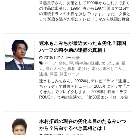
常盤貴子さん、女優として1990年からこれまで多く
の作品に出演し、1996年春から1997年夏までは5作
の連続ドラマの主役を演じています。 また、女優と
して30歳を過ぎた頃にテレビドラマから映画に舞台
…
速水もこみちが最近太った＆劣化？韓国
ハーフの噂や弟の逮捕の真相！
2018/12/17
-
俳優
ハーフ
,
劣化
,
噂
,
噂や弟の逮捕
,
太った
,
弟
,
最
近
,
最近太った
,
真相
,
老けた
,
老化
,
速水もこみち
,
逮捕
,
韓国
,
韓国ハーフ
速水もこみちさん、2002年にテレビドラマ「逮捕し
ちゃうぞ」で俳優デビューし、2005年にドラマ「ご
くせん」でブレイクします。 2006年に映画「ラフ
ROUGH」で初の主演で、「第30回エンドロール賞
…
木村拓哉の現在の劣化＆目のたるみいつ
から？告白するべき真相とは！