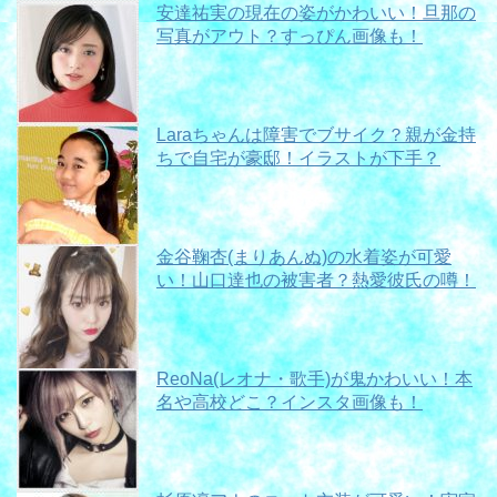
安達祐実の現在の姿がかわいい！旦那の
写真がアウト？すっぴん画像も！
Laraちゃんは障害でブサイク？親が金持
ちで自宅が豪邸！イラストが下手？
金谷鞠杏(まりあんぬ)の水着姿が可愛
い！山口達也の被害者？熱愛彼氏の噂！
ReoNa(レオナ・歌手)が鬼かわいい！本
名や高校どこ？インスタ画像も！