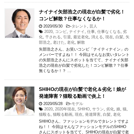
ナイナイ矢部浩之の現在が白髪で劣化！
コンビ解散？仕事なくなるか！
2020/05/30
-
タレント
,
芸人
2020
,
コンビ
,
ナイナイ
,
仕事
,
仕事なくなる
,
劣
化
,
干される
,
引退
,
最近老化
,
消える
,
現在
,
白髪
,
矢
部浩之
,
老けた
,
老化
,
解散
矢部浩之さん、お笑いコンビ「ナイティナイン」の
メンバーですよね！！ 今回はそんなお笑いタレント
の矢部浩之さんにスポットを当てて、ナイナイ矢部
浩之の現在が白髪で劣化した！コンビ解散？？仕事
無くなるか！？ …
SHIHOの現在が白髪で老化＆劣化！娘が
発達障害？猫殴る動画で炎上！
2020/05/28
-
モデル
2020
,
2020年現在
,
SHIHO
,
サラン
,
劣化
,
娘
,
猫
,
猫殴る
,
猫殴る動画
,
現在
,
発達障害
,
白髪
,
老化
SHIHOさん、ファッションモデルでタレントですよ
ね！！ 今回はそんなファッションモデルのSHIHO
さんにスポットを当てて、SHIHOの現在が白髪で老