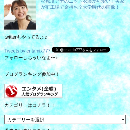
杉原凜アナのニット衣装が可愛い！実家
が町工場で金持ち？大学時代の画像！
twitterもやってるよ♫
Tweets by entamix777
フォローしちゃいなよ〜♪
ブログランキング参加中！
カテゴリーはコチラ！！
カ
テ
ゴ