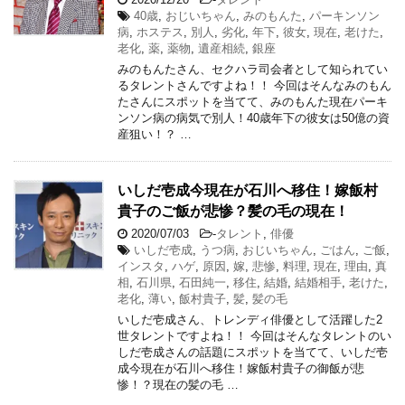
40歳
,
おじいちゃん
,
みのもんた
,
パーキンソン
病
,
ホステス
,
別人
,
劣化
,
年下
,
彼女
,
現在
,
老けた
,
老化
,
薬
,
薬物
,
遺産相続
,
銀座
みのもんたさん、セクハラ司会者として知られてい
るタレントさんですよね！！ 今回はそんなみのもん
たさんにスポットを当てて、みのもんた現在パーキ
ンソン病の病気で別人！40歳年下の彼女は50億の資
産狙い！？ …
いしだ壱成今現在が石川へ移住！嫁飯村
貴子のご飯が悲惨？髪の毛の現在！
2020/07/03
-
タレント
,
俳優
いしだ壱成
,
うつ病
,
おじいちゃん
,
ごはん
,
ご飯
,
インスタ
,
ハゲ
,
原因
,
嫁
,
悲惨
,
料理
,
現在
,
理由
,
真
相
,
石川県
,
石田純一
,
移住
,
結婚
,
結婚相手
,
老けた
,
老化
,
薄い
,
飯村貴子
,
髪
,
髪の毛
いしだ壱成さん、トレンディ俳優として活躍した2
世タレントですよね！！ 今回はそんなタレントのい
しだ壱成さんの話題にスポットを当てて、いしだ壱
成今現在が石川へ移住！嫁飯村貴子の御飯が悲
惨！？現在の髪の毛 …