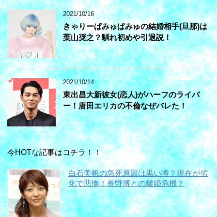
2021/10/16
きゃりーぱみゅぱみゅの結婚相手(旦那)は
葉山奨之？馴れ初めや引退説！
2021/10/14
東出昌大新彼女(恋人)がハーフのライバ
ー！唐田エリカの不倫なぜバレた！
今HOTな記事はコチラ！！
白石美帆の急死原因は黒い噂？現在が劣
化で悲惨！長野博との離婚危機？