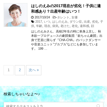
はしのえみの2017現在が劣化！子供に違
和感あり？出産年齢はいつ！
2017/10/24
-
タレント
,
女優
2017
,
いつ
,
はしのえみ
,
ダウン症
,
出産
,
劣化
,
子
供
,
年齢
,
現在
,
病気
,
老けた
,
老化
,
違和感
,
顔
はしのえみさん、高校2年生の時に単身上京し、秋
本欽一プロデュ―スの劇団集団「欽ちゃん劇団」出
身で芝居に限らず『CHA-CHA』のバックダンサー
や音楽ユニット”ブカブカ”などにも参加していま
す。 199 …
1
2
次へ »
検索しちゃいなよ〜♪