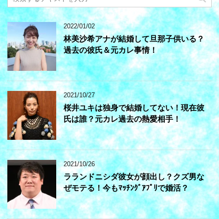
2022/01/02
林美沙希アナが結婚して旦那子供いる？
過去の彼氏＆元カレ事情！
2021/10/27
桜井ユキは独身で結婚してない！現在彼
氏は誰？元カレ過去の熱愛相手！
2021/10/26
ラランドニシダ彼女が顔出し？クズ男な
ぜモテる！今もﾏｯﾁﾝｸﾞｱﾌﾟﾘで婚活？