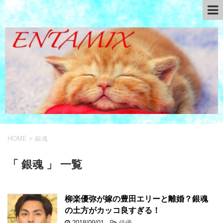
HOME
>
銀魂
「 銀魂 」 一覧
柳楽優弥が嫁の豊田エリーと離婚？銀魂
の土方がカッコ良すぎる！
2018/09/01
-
俳優