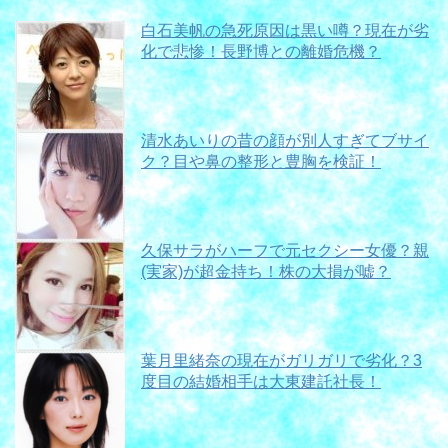
白石美帆の急死原因は黒い噂？現在が劣
化で悲惨！長野博との離婚危機？
清水あいりの昔の顔が別人すぎてブサイ
ク？目や鼻の整形と豊胸を検証！
久保サラがハーフで元セクシー女優？親
(実家)が超金持ち！株の大損が嘘？
葉月里緒奈の現在がガリガリで劣化？3
度目の結婚相手は大東建託社長！