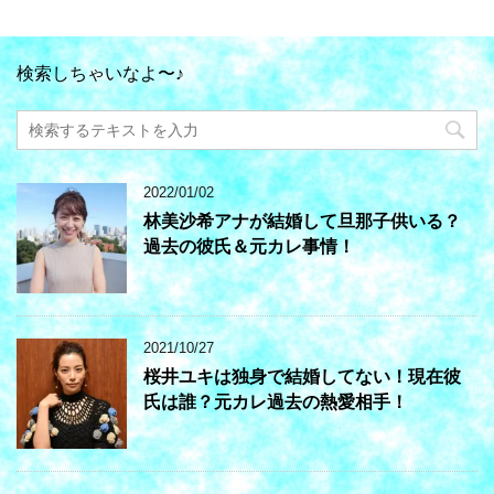
検索しちゃいなよ〜♪
2022/01/02
林美沙希アナが結婚して旦那子供いる？
過去の彼氏＆元カレ事情！
2021/10/27
桜井ユキは独身で結婚してない！現在彼
氏は誰？元カレ過去の熱愛相手！