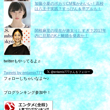
加藤小夏のポカリCM鬼かわいい！高校
は八王子実践？すっぴん＆卒アルも！
関根麻里の現在が激太りしすぎ？2017年
内に旦那のKと離婚を発表か！
twitterもやってるよ♫
Tweets by entamix777
フォローしちゃいなよ〜♪
ブログランキング参加中！