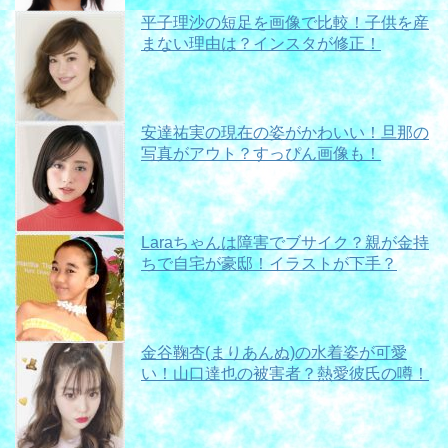
平子理沙の短足を画像で比較！子供を産
まない理由は？インスタが修正！
安達祐実の現在の姿がかわいい！旦那の
写真がアウト？すっぴん画像も！
Laraちゃんは障害でブサイク？親が金持
ちで自宅が豪邸！イラストが下手？
金谷鞠杏(まりあんぬ)の水着姿が可愛
い！山口達也の被害者？熱愛彼氏の噂！