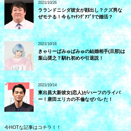
2021/10/26
ラランドニシダ彼女が顔出し？クズ男な
ぜモテる！今もﾏｯﾁﾝｸﾞｱﾌﾟﾘで婚活？
2021/10/16
きゃりーぱみゅぱみゅの結婚相手(旦那)は
葉山奨之？馴れ初めや引退説！
2021/10/14
東出昌大新彼女(恋人)がハーフのライバ
ー！唐田エリカの不倫なぜバレた！
今HOTな記事はコチラ！！