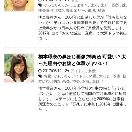
かっこいい
,
かっこよすぎ
,
土方
,
土方十四郎
,
嫁
,
柳楽優弥
,
結婚
,
豊田エリー
,
銀魂
,
離婚
柳楽優弥さん、2004年に出演した里が「誰も知らな
い」が「第57回カンヌ国際映画祭」で当時14歳で史
上最年少かつ日本人で初めて男優賞を受賞します。
2017年には「おんな城主 直虎」で大河ドラマ初出
演 …
橋本環奈の鼻ほじ画像(神楽)が可愛い？太
った理由やお腹と体重がヤバい！
2017/06/12
-
アイドル
,
女優
お腹
,
かわいい
,
アイドル
,
体重
,
太った
,
映画
,
橋
本環奈
,
理由
,
画像
,
神楽
,
銀魂
,
鼻ほじ
橋本環奈さん、2007年小学校3年生の時に「テレビ
に出たい」と母に依頼して福岡の芸能事務所に所属
します。 ステージにも立ちたいと2009年には事務
所運営のユニット「DVL」に参加し2013年に開催し
た …