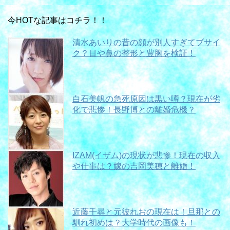
今HOTな記事はコチラ！！
清水あいりの昔の顔が別人すぎてブサイ
ク？目や鼻の整形と豊胸を検証！
白石美帆の急死原因は黒い噂？現在が劣
化で悲惨！長野博との離婚危機？
IZAM(イザム)の現状が悲惨！現在の収入
や仕事は？嫁の吉岡美穂と離婚！
近藤千尋と元彼れおの現在は！旦那との
馴れ初めは？大学時代の画像も！