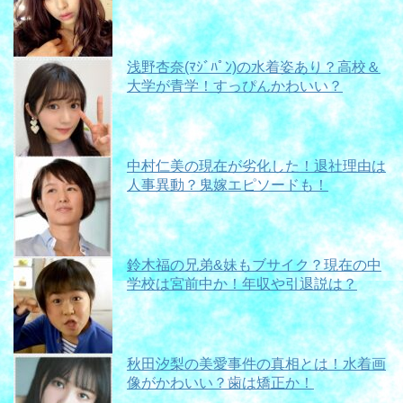
浅野杏奈(ﾏｼﾞﾊﾟﾝ)の水着姿あり？高校＆
大学が青学！すっぴんかわいい？
中村仁美の現在が劣化した！退社理由は
人事異動？鬼嫁エピソードも！
鈴木福の兄弟&妹もブサイク？現在の中
学校は宮前中か！年収や引退説は？
秋田汐梨の美愛事件の真相とは！水着画
像がかわいい？歯は矯正か！