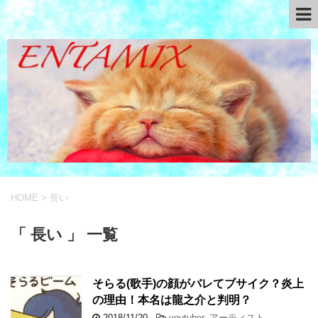
HOME
>
長い
「 長い 」 一覧
そらる(歌手)の顔がバレてブサイク？炎上
の理由！本名は龍之介と判明？
2018/11/20
-
youtuber
,
アーティスト