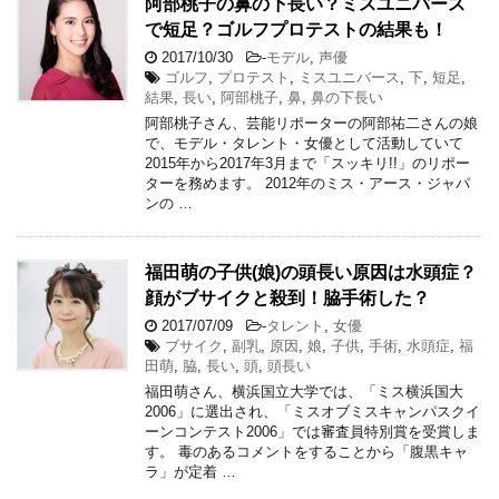
阿部桃子の鼻の下長い？ミスユニバース
で短足？ゴルフプロテストの結果も！
2017/10/30
-
モデル
,
声優
ゴルフ
,
プロテスト
,
ミスユニバース
,
下
,
短足
,
結果
,
長い
,
阿部桃子
,
鼻
,
鼻の下長い
阿部桃子さん、芸能リポーターの阿部祐二さんの娘
で、モデル・タレント・女優として活動していて
2015年から2017年3月まで「スッキリ!!」のリポー
ターを務めます。 2012年のミス・アース・ジャパ
ンの …
福田萌の子供(娘)の頭長い原因は水頭症？
顔がブサイクと殺到！脇手術した？
2017/07/09
-
タレント
,
女優
ブサイク
,
副乳
,
原因
,
娘
,
子供
,
手術
,
水頭症
,
福
田萌
,
脇
,
長い
,
頭
,
頭長い
福田萌さん、横浜国立大学では、「ミス横浜国大
2006」に選出され、「ミスオブミスキャンパスクイ
ーンコンテスト2006」では審査員特別賞を受賞しま
す。 毒のあるコメントをすることから「腹黒キャ
ラ」が定着 …