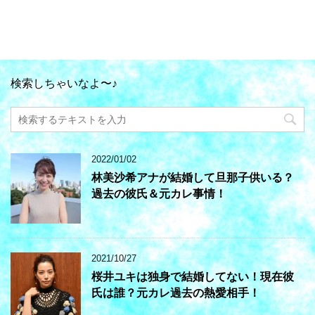
検索しちゃいなよ〜♪
2022/01/02
林美沙希アナが結婚して旦那子供いる？
過去の彼氏＆元カレ事情！
2021/10/27
桜井ユキは独身で結婚してない！現在彼
氏は誰？元カレ過去の熱愛相手！