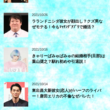
2021/10/26
ラランドニシダ彼女が顔出し？クズ男な
ぜモテる！今もﾏｯﾁﾝｸﾞｱﾌﾟﾘで婚活？
2021/10/16
きゃりーぱみゅぱみゅの結婚相手(旦那)は
葉山奨之？馴れ初めや引退説！
2021/10/14
東出昌大新彼女(恋人)がハーフのライバ
ー！唐田エリカの不倫なぜバレた！