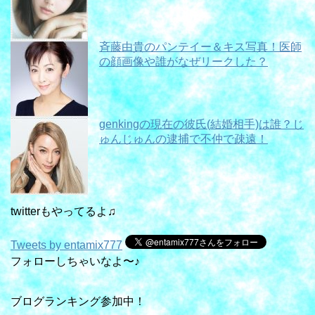
斉藤由貴のパンテイー＆キス写真！医師
の顔画像や誰がなぜリークした？
genkingの現在の彼氏(結婚相手)は誰？じ
ゅんじゅんの逮捕で不仲で疎遠！
twitterもやってるよ♫
Tweets by entamix777
フォローしちゃいなよ〜♪
ブログランキング参加中！