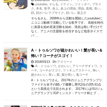
youtuber
,
そらる
,
イケメン
,
ツイッター
,
ブサイ
ク
,
本名
,
歌手
,
炎上
,
炎上の理由
,
理由
,
真相
,
長い
,
顔
,
顔がバレテブサイク
,
顔バレ
,
龍之介
そらるさん、2008年から活動を開始したyoutuberに
ニコニコ動画で活動している歌手です。 高校生時代
に楽器を始め音楽活動を始め、現在は歌い手だけで
なく、アニメの主題歌を担当するなど低音ボイスで
バ …
A・トゥルソワが超かわいい！髪が長い＆
怖い？コーチがスゴイ！
2018/03/13
-
アスリート
A・トゥルソワ
,
かわいい
,
アリーナザギトワ
,
コ
ーチ
,
コーチがスゴイ
,
フィギュアスケート
,
怖い
,
超かわいい
,
長い
,
髪
,
髪が長い
,
鬼コーチ
A・トゥルソワさん、2017年のジュニアグランプリ
ファイナル女子の闘いで優勝し歴代2位の205.61点
という高得点で注目されます。 2017年にはISUジュ
ニアグランプリJGPミンスク・アリーナ杯とブ …