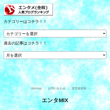
カテゴリーはコチラ！！
カ
テ
ゴ
過去の記事はコチラ！！
リ
ー
過
は
去
コ
の
チ
記
ラ！！
事
は
コ
sitemap
お問い合わせ
運営者情報
チ
ラ！！
エンタMIX