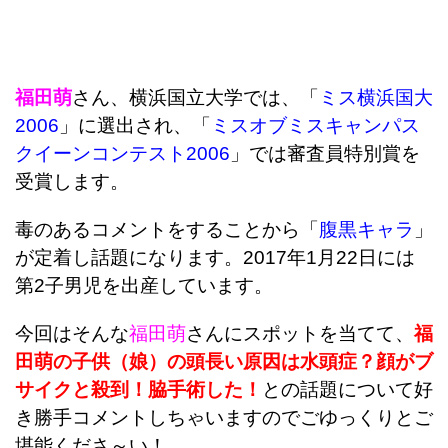
福田萌
さん、横浜国立大学では、「
ミス横浜国大
2006
」に選出され、「
ミスオブミスキャンパス
クイーンコンテスト2006
」では審査員特別賞を
受賞します。
毒のあるコメントをすることから「
腹黒キャラ
」
が定着し話題になります。2017年1月22日には
第2子男児を出産しています。
今回はそんな
福田萌
さんにスポットを当てて、
福
田萌の子供（娘）の頭長い原因は水頭症？顔がブ
サイクと殺到！脇手術した！
との話題について好
き勝手コメントしちゃいますのでごゆっくりとご
堪能くださ～い！