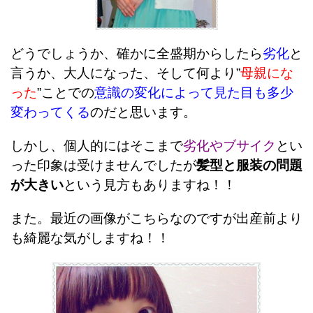
どうでしょうか、確かに全盛期からしたら
劣化
と
言うか、大人になった、そして何より”
母親にな
った
”ことでの
意識の変化によって見た目も多少
変わってくる
のだと思います。
しかし、個人的にはそこまで
劣化やブサイク
とい
った印象は受けませんでしたが
髪型と服装の問題
が大きい
という見方もありますね！！
また。最近の画像がこちらなのですが出産前より
も綺麗な気がしますね！！