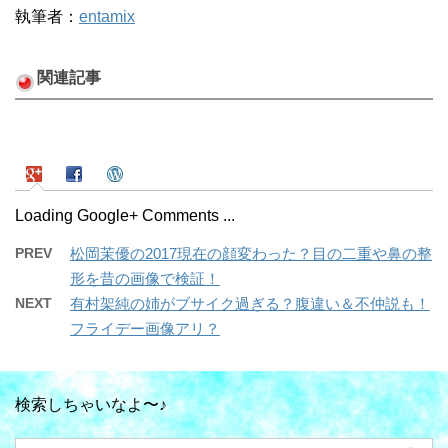
執筆者：
entamix
関連記事
Loading Google+ Comments ...
PREV
松岡茉優の2017現在の顔変わった？目の二重や鼻の整
形を昔の画像で検証！
NEXT
有村架純の姉がブサイク過ぎる？腹違い＆不仲説も！
フライデー画像アリ？
検索しちゃいなよ〜♪