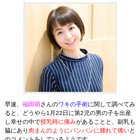
早速、
福田萌
さんの
ワキの手術
に関して調べてみ
ると、
どうやら1月22日に第2児の男の子を出産
し幸せの中で
授乳時に痛み
があることと、副乳も
脇にあり
肉まんのようにパンパンに腫れて痛い
と
のコメントをしているようです。