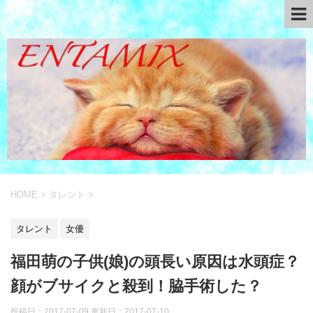
HOME
>
タレント
>
タレント
女優
福田萌の子供(娘)の頭長い原因は水頭症？
顔がブサイクと殺到！脇手術した？
投稿日：2017-07-09 更新日：
2017-07-10