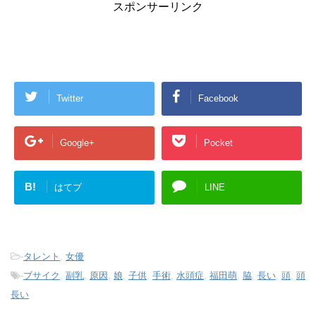
スポンサーリンク
Twitter
Facebook
Google+
Pocket
B!
はてブ
LINE
-
タレント
,
女優
-
ブサイク
,
副乳
,
原因
,
娘
,
子供
,
手術
,
水頭症
,
福田萌
,
脇
,
長い
,
頭
,
頭
長い