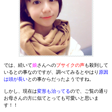
では、続いて
娘
さんへの
ブサイクの声
も殺到して
いるとの事なのですが、調べてみるとやはり
原因
は頭が長い
との事からだったようですね。
しかし、現在は
変形も治ってる
ので、ご覧の通り
お母さんの方に似てとっても可愛いと思いま
す！！