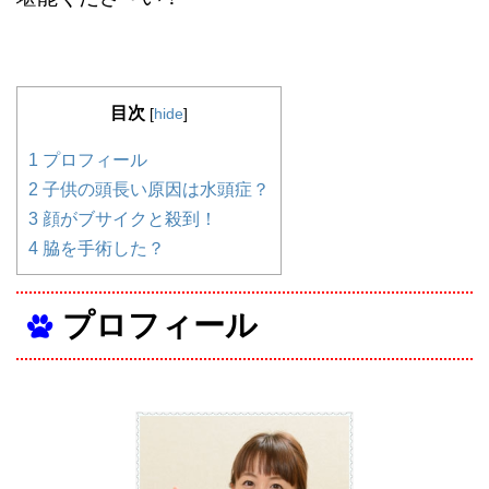
目次
[
hide
]
1
プロフィール
2
子供の頭長い原因は水頭症？
3
顔がブサイクと殺到！
4
脇を手術した？
プロフィール