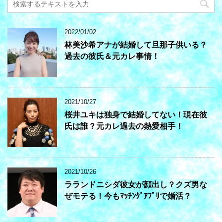
2022/01/02
林美沙希アナが結婚して旦那子供いる？
過去の彼氏＆元カレ事情！
2021/10/27
桜井ユキは独身で結婚してない！現在彼
氏は誰？元カレ過去の熱愛相手！
2021/10/26
ラランドニシダ彼女が顔出し？クズ男な
ぜモテる！今もﾏｯﾁﾝｸﾞｱﾌﾟﾘで婚活？