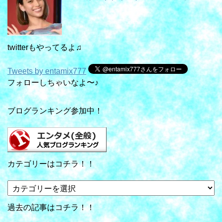
twitterもやってるよ♫
Tweets by entamix777
フォローしちゃいなよ〜♪
ブログランキング参加中！
カテゴリーはコチラ！！
カ
テ
ゴ
過去の記事はコチラ！！
リ