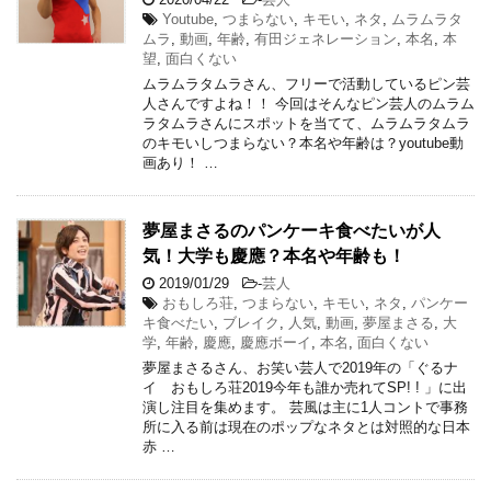
Youtube
,
つまらない
,
キモい
,
ネタ
,
ムラムラタ
ムラ
,
動画
,
年齢
,
有田ジェネレーション
,
本名
,
本
望
,
面白くない
ムラムラタムラさん、フリーで活動しているピン芸
人さんですよね！！ 今回はそんなピン芸人のムラム
ラタムラさんにスポットを当てて、ムラムラタムラ
のキモいしつまらない？本名や年齢は？youtube動
画あり！ …
夢屋まさるのパンケーキ食べたいが人
気！大学も慶應？本名や年齢も！
2019/01/29
-
芸人
おもしろ荘
,
つまらない
,
キモい
,
ネタ
,
パンケー
キ食べたい
,
ブレイク
,
人気
,
動画
,
夢屋まさる
,
大
学
,
年齢
,
慶應
,
慶應ボーイ
,
本名
,
面白くない
夢屋まさるさん、お笑い芸人で2019年の「ぐるナ
イ おもしろ荘2019今年も誰か売れてSP! ! 」に出
演し注目を集めます。 芸風は主に1人コントで事務
所に入る前は現在のポップなネタとは対照的な日本
赤 …