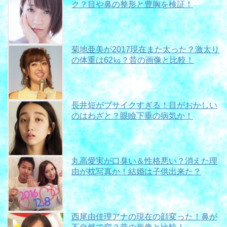
ク？目や鼻の整形と豊胸を検証！
菊地亜美が2017現在また太った？激太り
の体重は62㎏？昔の画像と比較！
長井短がブサイクすぎる！目がおかしい
のはわざと？眼瞼下垂の病気か！
丸高愛実が口臭い＆性格悪い？消えた理
由が枕写真か！結婚は子供出来た？
西尾由佳理アナの現在の顔変った！鼻が