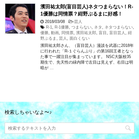
濱田祐太郎(盲目芸人)ネタつまらない！R-
1優勝は同情票？紺野ぶるまに好感！
2018/03/08
-
芸人
R-1
,
R-1優勝
,
つまらない
,
ネタ
,
ネタつまらない
,
優勝
,
動画
,
同情票
,
濱田祐太郎
,
盲目
,
盲目芸人
,
紺
野ぶるま
,
芸人
,
面白くない
濱田祐太郎さん、（盲目芸人）漫談を武器に2018年
に行われた「R-１ぐらんぷり」の第16回王者となっ
た事で一躍注目が集まっています。 NSC大阪校35
期生で、先天性の緑内障で左目は見えず、右目は明
暗が …
検索しちゃいなよ〜♪