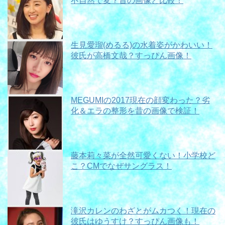
不自然で変？昔の画像と比較！
生見愛瑠(めるる)の水着姿がかわいい！
彼氏が高橋文哉？すっぴん画像！
MEGUMIの2017現在の顔変わった？劣
化＆エラの整形を昔の画像で検証！
藤本莉々菜が全然可愛くない！小学校ど
こ？CMでなぜサングラス！
滝沢カレンのわざとがムカつく！現在の
彼氏はゆうすけ？すっぴん画像も！