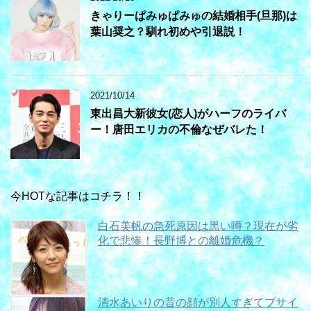
きゃりーぱみゅぱみゅの結婚相手(旦那)は
葉山奨之？馴れ初めや引退説！
2021/10/14
東出昌大新彼女(恋人)がハーフのライバ
ー！唐田エリカの不倫なぜバレた！
今HOTな記事はコチラ！！
白石美帆の急死原因は黒い噂？現在が劣
化で悲惨！長野博との離婚危機？
清水あいりの昔の顔が別人すぎてブサイ