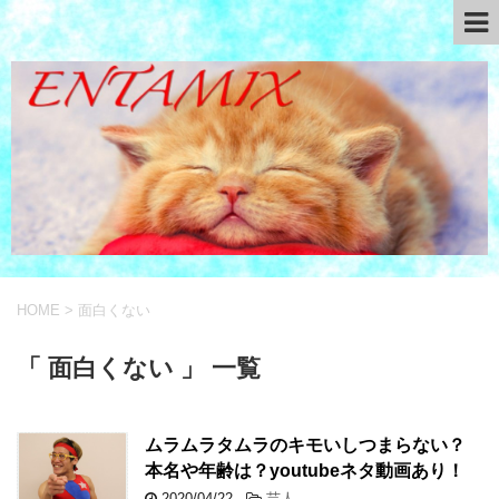
HOME
>
面白くない
「 面白くない 」 一覧
ムラムラタムラのキモいしつまらない？
本名や年齢は？youtubeネタ動画あり！
2020/04/22
-
芸人