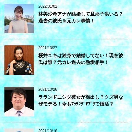
2022/01/02
林美沙希アナが結婚して旦那子供いる？
過去の彼氏＆元カレ事情！
2021/10/27
桜井ユキは独身で結婚してない！現在彼
氏は誰？元カレ過去の熱愛相手！
2021/10/26
ラランドニシダ彼女が顔出し？クズ男な
ぜモテる！今もﾏｯﾁﾝｸﾞｱﾌﾟﾘで婚活？
2021/10/16