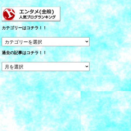
カテゴリーはコチラ！！
カ
テ
ゴ
過去の記事はコチラ！！
リ
ー
過
は
去
コ
の
チ
記
ラ！！
事
は
コ
チ
ラ！！