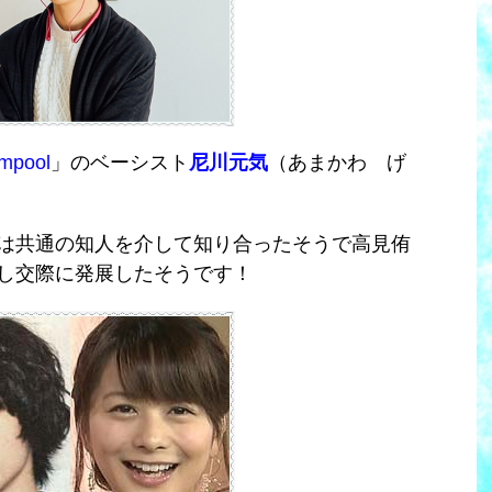
umpool
」のベーシスト
尼川元気
（あまかわ げ
は共通の知人を介して知り合ったそうで高見侑
し交際に発展したそうです！