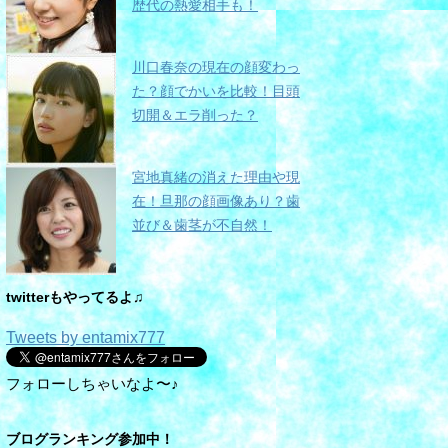
歴代の熱愛相手も！
川口春奈の現在の顔変わっ
た？顔でかいを比較！目頭
切開＆エラ削った？
宮地真緒の消えた理由や現
在！旦那の顔画像あり？歯
並び＆歯茎が不自然！
twitterもやってるよ♫
Tweets by entamix777
フォローしちゃいなよ〜♪
ブログランキング参加中！