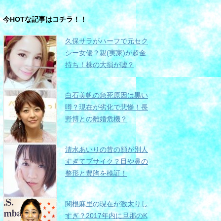
今HOTな記事はコチラ！！
久保サラがハーフで元セク
シー女優？親(実家)が超金
持ち！株の大損が嘘？
白石美帆の急死原因は黒い
噂？現在が劣化で悲惨！長
野博との離婚危機？
清水あいりの昔の顔が別人
すぎてブサイク？目や鼻の
整形と豊胸を検証！
関根麻里の現在が激太りし
すぎ？2017年内に旦那のK