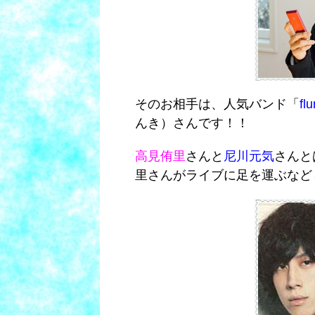
そのお相手は、人気バンド「
fl
んき）さんです！！
高見侑里
さんと
尼川元気
さんと
里さんがライブに足を運ぶなど