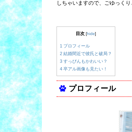
しちゃいますので、ごゆっくり
目次
[
hide
]
1
プロフィール
2
結婚間近で彼氏と破局？
3
すっぴんもかわいい？
4
卒アル画像も見たい！
プロフィール