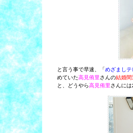
と言う事で早速、「
めざましテ
めていた
高見侑里
さんの
結婚間
と、どうやら
高見侑里
さんには