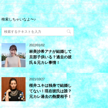
検索しちゃいなよ〜♪
2022/01/02
林美沙希アナが結婚して
旦那子供いる？過去の彼
氏＆元カレ事情！
2021/10/27
桜井ユキは独身で結婚し
てない！現在彼氏は誰？
元カレ過去の熱愛相手！