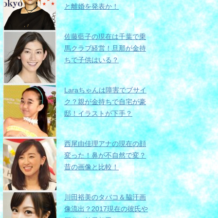
と離婚を発表か！
佐藤藍子の現在は千葉で乗
馬クラブ経営！旦那が金持
ちで子供はいる？
Laraちゃんは障害でブサイ
ク？親が金持ちで自宅が豪
邸！イラストが下手？
西尾由佳理アナの現在の顔
変った！鼻が不自然で変？
昔の画像と比較！
川田裕美のタバコ＆脇汗画
像流出？2017現在の彼氏や