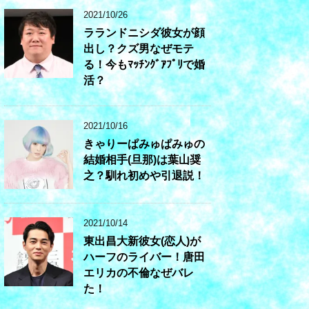
2021/10/26
ラランドニシダ彼女が顔
出し？クズ男なぜモテ
る！今もﾏｯﾁﾝｸﾞｱﾌﾟﾘで婚
活？
2021/10/16
きゃりーぱみゅぱみゅの
結婚相手(旦那)は葉山奨
之？馴れ初めや引退説！
2021/10/14
東出昌大新彼女(恋人)が
ハーフのライバー！唐田
エリカの不倫なぜバレ
た！