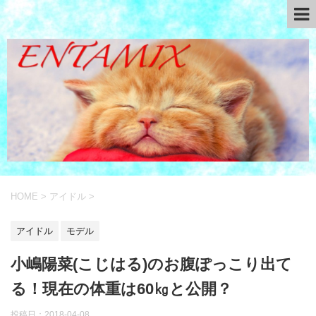
HOME
>
アイドル
>
アイドル
モデル
小嶋陽菜(こじはる)のお腹ぽっこり出て
る！現在の体重は60㎏と公開？
投稿日：
2018-04-08