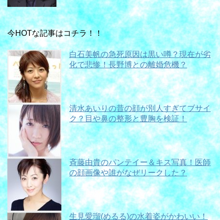
今HOTな記事はコチラ！！
白石美帆の急死原因は黒い噂？現在が劣
化で悲惨！長野博との離婚危機？
清水あいりの昔の顔が別人すぎてブサイ
ク？目や鼻の整形と豊胸を検証！
斉藤由貴のパンテイー＆キス写真！医師
の顔画像や誰がなぜリークした？
生見愛瑠(めるる)の水着姿がかわいい！