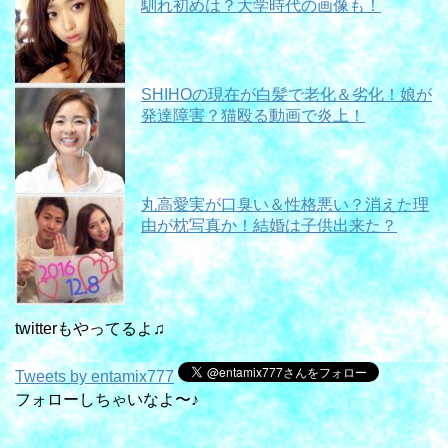
馴れ初めは？大学時代の画像も！
SHIHOの現在が白髪で老化＆劣化！娘が
発達障害？猫殴る動画で炎上！
丸高愛実が口臭い＆性格悪い？消えた理
由が枕写真か！結婚は子供出来た？
twitterもやってるよ♫
Tweets by entamix777
フォローしちゃいなよ〜♪