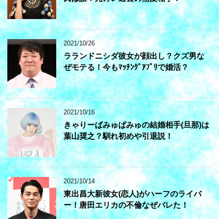
2021/10/26
ラランドニシダ彼女が顔出し？クズ男な
ぜモテる！今もﾏｯﾁﾝｸﾞｱﾌﾟﾘで婚活？
2021/10/16
きゃりーぱみゅぱみゅの結婚相手(旦那)は
葉山奨之？馴れ初めや引退説！
2021/10/14
東出昌大新彼女(恋人)がハーフのライバ
ー！唐田エリカの不倫なぜバレた！