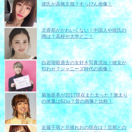
彼氏が高橋文哉？すっぴん画像！
北香那がかわいくない！中国人や彼氏の
噂は？高校や大学どこ！
白岩瑠姫過去の女好き写真流出！彼女が
匂わせ？ジャニーズ時代の画像！
菊地亜美が2017現在また太った？激太り
の体重は62㎏？昔の画像と比較！
近藤千尋と元彼れおの現在は！旦那との