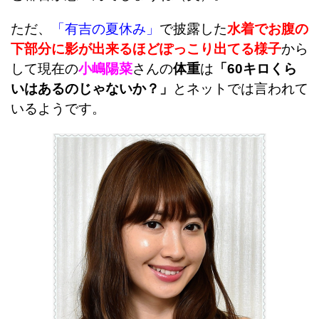
ただ、
「有吉の夏休み」
で披露した
水着でお腹の
下部分
に影が出来るほどぽっこり出てる様子
から
して現在の
小嶋陽菜
さんの
体重
は
「60キロくら
いはあるのじゃないか？」
とネットでは言われて
いるようです。