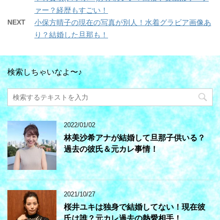
ァー？経歴もすごい！
NEXT
小保方晴子の現在の写真が別人！水着グラビア画像あ
り？結婚した旦那も！
検索しちゃいなよ〜♪
2022/01/02
林美沙希アナが結婚して旦那子供いる？
過去の彼氏＆元カレ事情！
2021/10/27
桜井ユキは独身で結婚してない！現在彼
氏は誰？元カレ過去の熱愛相手！