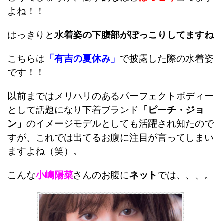
よね！！
はっきりと
水着姿の下腹部がぽっこりしてますね
こちらは
「有吉の夏休み」
で披露した際の水着姿
です！！
以前まではメリハリのあるパーフェクトボディー
として話題になり下着ブランド
「ピーチ・ジョ
ン」
のイメージモデルとしても活躍され知たので
すが、これでは出てるお腹に注目が言ってしまい
ますよね（笑）。
こんな
小嶋陽菜
さんのお腹に
ネット
では、、、。