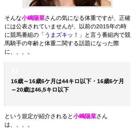
そんな
小嶋陽菜
さんの気になる体重ですが、正確
には公表されていませんが、以前の2015年の時
に競馬番組の
「うまズキッ！」
と言う番組内で競
馬騎手の年齢と体重二関する話題になった際
に、、、。
16歳～16歳6ケ月は44キロ以下・16歳6ケ月
～20歳は46,5キロ以下
という規定が紹介されると
小嶋陽菜
さん
は、、、。