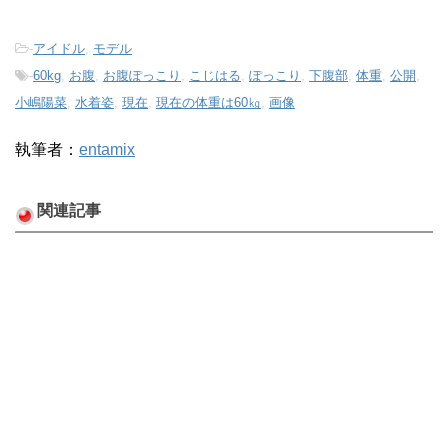
-
アイドル
,
モデル
-
60kg
,
お腹
,
お腹ぽっこり
,
こじはる
,
ぽっこり
,
下腹部
,
体重
,
公開
,
小嶋陽菜
,
水着姿
,
現在
,
現在の体重は60㎏
,
画像
執筆者：
entamix
関連記事