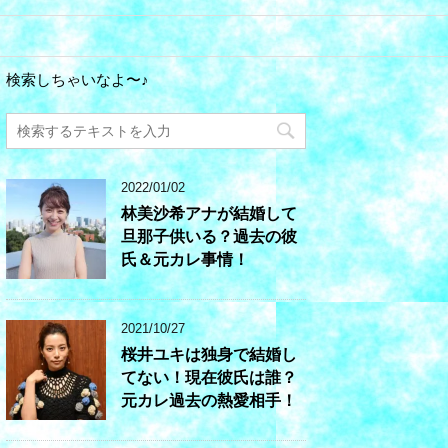
検索しちゃいなよ〜♪
2022/01/02
林美沙希アナが結婚して
旦那子供いる？過去の彼
氏＆元カレ事情！
2021/10/27
桜井ユキは独身で結婚し
てない！現在彼氏は誰？
元カレ過去の熱愛相手！