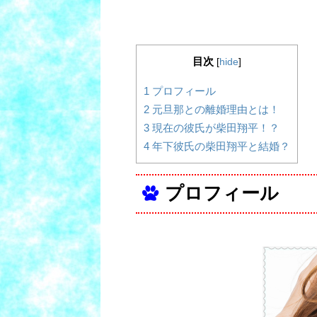
目次
[
hide
]
1
プロフィール
2
元旦那との離婚理由とは！
3
現在の彼氏が柴田翔平！？
4
年下彼氏の柴田翔平と結婚？
プロフィール