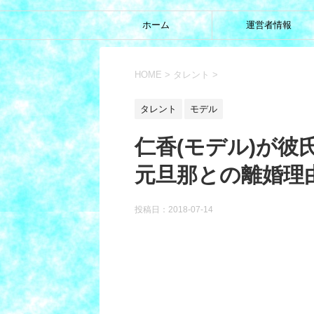
ホーム
運営者情報
HOME
>
タレント
>
タレント
モデル
仁香(モデル)が彼
元旦那との離婚理
投稿日：
2018-07-14