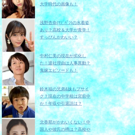
大学時代の画像も！
浅野杏奈(ﾏｼﾞﾊﾟﾝ)の水着姿
あり？高校＆大学が青学！
すっぴんかわいい？
中村仁美の現在が劣化し
た！退社理由は人事異動？
鬼嫁エピソードも！
鈴木福の兄弟&妹もブサイ
ク？現在の中学校は宮前中
か！年収や引退説は？
北香那がかわいくない！中
国人や彼氏の噂は？高校や