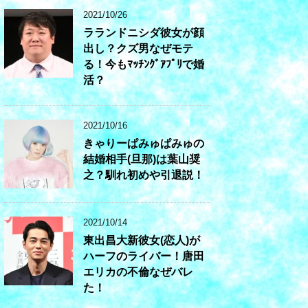
2021/10/26
ラランドニシダ彼女が顔
出し？クズ男なぜモテ
る！今もﾏｯﾁﾝｸﾞｱﾌﾟﾘで婚
活？
2021/10/16
きゃりーぱみゅぱみゅの
結婚相手(旦那)は葉山奨
之？馴れ初めや引退説！
2021/10/14
東出昌大新彼女(恋人)が
ハーフのライバー！唐田
エリカの不倫なぜバレ
た！