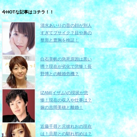
今HOTな記事はコチラ！！
清水あいりの昔の顔が別人
すぎてブサイク？目や鼻の
整形と豊胸を検証！
白石美帆の急死原因は黒い
噂？現在が劣化で悲惨！長
野博との離婚危機？
IZAM(イザム)の現状が悲
惨！現在の収入や仕事は？
嫁の吉岡美穂と離婚！
近藤千尋と元彼れおの現在
は！旦那との馴れ初めは？