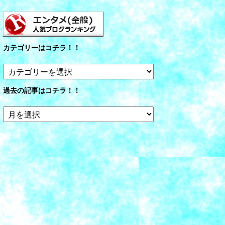
カテゴリーはコチラ！！
カ
テ
ゴ
過去の記事はコチラ！！
リ
ー
過
は
去
コ
の
チ
記
ラ！！
事
は
コ
チ
ラ！！