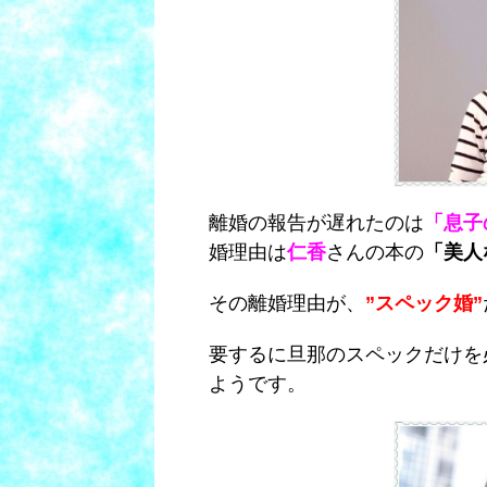
離婚の報告が遅れたのは
「息子
婚理由は
仁香
さんの本の
「美人
その離婚理由が、
”スペック婚”
要するに旦那のスペックだけを
ようです。