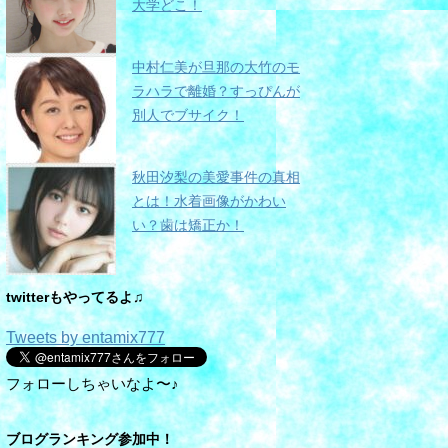
大学どこ！
中村仁美が旦那の大竹のモ
ラハラで離婚？すっぴんが
別人でブサイク！
秋田汐梨の美愛事件の真相
とは！水着画像がかわい
い？歯は矯正か！
twitterもやってるよ♫
Tweets by entamix777
フォローしちゃいなよ〜♪
ブログランキング参加中！