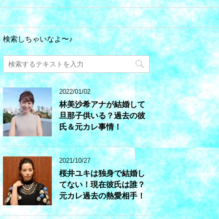
検索しちゃいなよ〜♪
2022/01/02
林美沙希アナが結婚して
旦那子供いる？過去の彼
氏＆元カレ事情！
2021/10/27
桜井ユキは独身で結婚し
てない！現在彼氏は誰？
元カレ過去の熱愛相手！