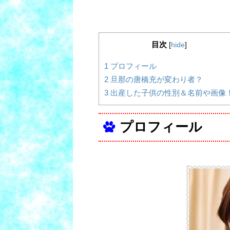
目次
[
hide
]
1
プロフィール
2
旦那の唐橋充が変わり者？
3
出産した子供の性別＆名前や画像
プロフィール