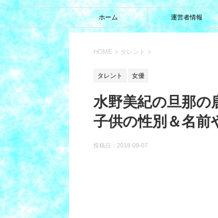
ホーム
運営者情報
HOME
>
タレント
>
タレント
女優
水野美紀の旦那の
子供の性別＆名前
投稿日：
2018-09-07