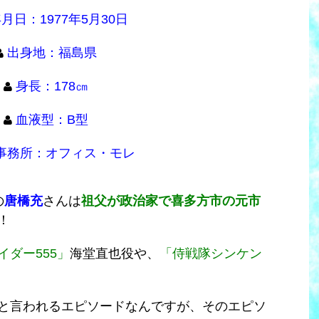
月日：1977年5月30日
出身地：福島県
身長：178㎝
血液型：B型
事務所：オフィス・モレ
の
唐橋充
さんは
祖父が政治家で喜多方市の元市
！
イダー555」
海堂直也役や、
「侍戦隊シンケン
と言われるエピソードなんですが、そのエピソ