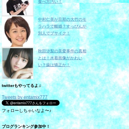
食べ方汚い！
中村仁美が旦那の大竹のモ
ラハラで離婚？すっぴんが
別人でブサイク！
秋田汐梨の美愛事件の真相
とは！水着画像がかわい
い？歯は矯正か！
twitterもやってるよ♫
Tweets by entamix777
フォローしちゃいなよ〜♪
ブログランキング参加中！