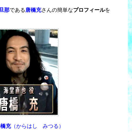
旦那
である
唐橋充
さんの簡単な
プロフィール
を
唐橋充
（からはし みつる）