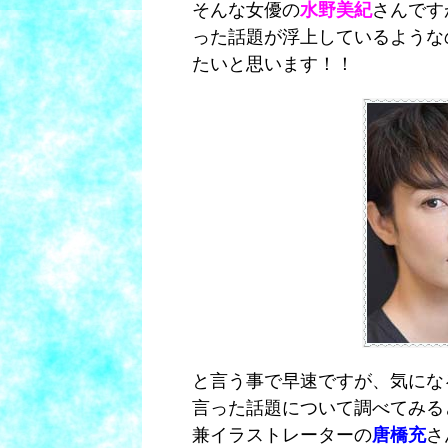
そんな女優の
水野美紀
さんです
った話題が浮上しているような
たいと思います！！
と言う事で早速ですが、気にな
言った話題について調べてみる
兼イラストレーターの
唐橋充
さ