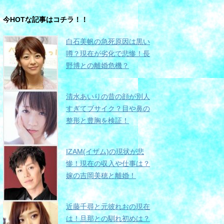
今HOTな記事はコチラ！！
白石美帆の急死原因は黒い
噂？現在が劣化で悲惨！長
野博との離婚危機？
清水あいりの昔の顔が別人
すぎてブサイク？目や鼻の
整形と豊胸を検証！
IZAM(イザム)の現状が悲
惨！現在の収入や仕事は？
嫁の吉岡美穂と離婚！
近藤千尋と元彼れおの現在
は！旦那との馴れ初めは？