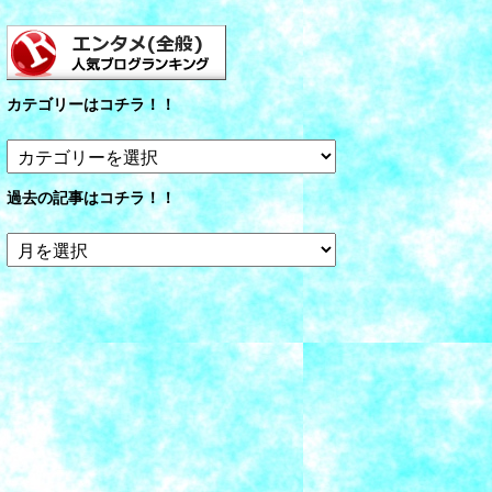
カテゴリーはコチラ！！
カ
テ
ゴ
過去の記事はコチラ！！
リ
ー
過
は
去
コ
の
チ
記
ラ！！
事
は
コ
チ
ラ！！