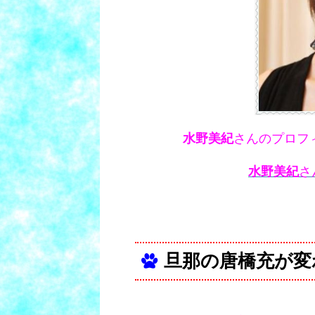
水野美紀
さんのプロフ
水野美紀
さ
旦那の唐橋充が変