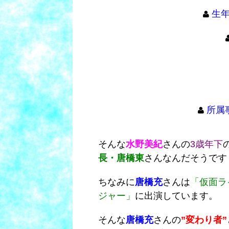
生年
所属
そんな
水野美紀
さんの
3歳年下
長・
唐橋東
さんなんだそうです
ちなみに
唐橋充
さんは
「仮面ラ
ジャー」
に出演しています。
そんな
唐橋充
さんの
”変わり者”