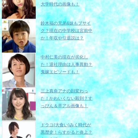
大学時代の画像も！
鈴木福の兄弟&妹もブサイ
ク？現在の中学校は宮前中
か！年収や引退説は？
中村仁美の現在が劣化し
た！退社理由は人事異動？
鬼嫁エピソードも！
三上真奈アナの顔変わっ
た！かわいくない殺到？す
っぴん＆卒アル画像も！
ドラコ(大食い)みく時代が
黒歴史！らすかると炎上？