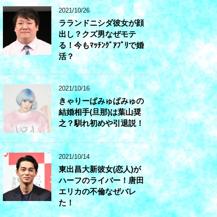
2021/10/26
ラランドニシダ彼女が顔
出し？クズ男なぜモテ
る！今もﾏｯﾁﾝｸﾞｱﾌﾟﾘで婚
活？
2021/10/16
きゃりーぱみゅぱみゅの
結婚相手(旦那)は葉山奨
之？馴れ初めや引退説！
2021/10/14
東出昌大新彼女(恋人)が
ハーフのライバー！唐田
エリカの不倫なぜバレ
た！