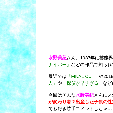
水野美紀
さん、1987年に芸能
ナイパー
」
などの作品で知られ
最近では
「FINAL CUT」
や20
人」
や
「探偵が早すぎる」
など
今回はそんな
水野美紀
さんにス
が変わり者？出産した子供の性
ても好き勝手コメントしちゃい