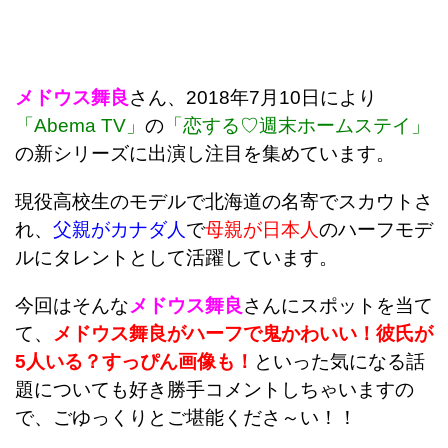
メドウス舞良
さん、2018年7月10日により
「Abema TV」
の
「恋する♡週末ホームステイ」
の新シリーズに出演し注目を集めています。
現役高校生のモデルで北海道の名寄でスカウトさ
れ、
父親がカナダ人
で
母親が日本人
のハーフモデ
ルにタレントとして活躍しています。
今回はそんな
メドウス舞良
さんにスポットを当て
て、
メドウス舞良がハーフで鬼かわいい！彼氏が
5人いる？すっぴん画像も！
といった気になる話
題についても好き勝手コメントしちゃいますの
で、ごゆっくりとご堪能くださ～い！！