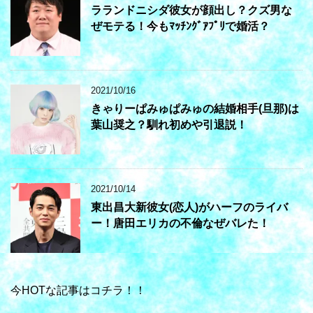
ラランドニシダ彼女が顔出し？クズ男な
ぜモテる！今もﾏｯﾁﾝｸﾞｱﾌﾟﾘで婚活？
2021/10/16
きゃりーぱみゅぱみゅの結婚相手(旦那)は
葉山奨之？馴れ初めや引退説！
2021/10/14
東出昌大新彼女(恋人)がハーフのライバ
ー！唐田エリカの不倫なぜバレた！
今HOTな記事はコチラ！！