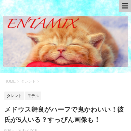
HOME
>
タレント
>
タレント
モデル
メドウス舞良がハーフで鬼かわいい！彼
氏が5人いる？すっぴん画像も！
投稿日：
2018-12-16