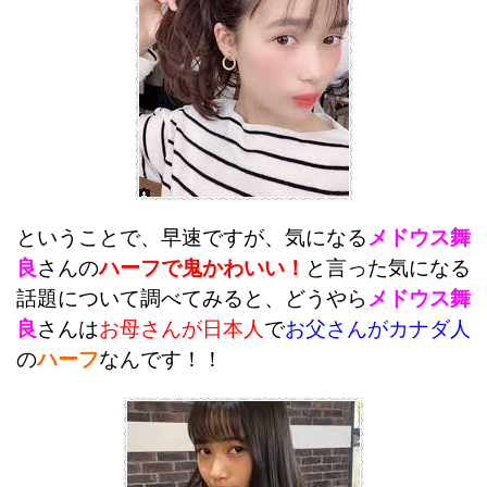
ということで、早速ですが、気になる
メドウス舞
良
さんの
ハーフで鬼かわいい！
と言った気になる
話題について調べてみると、
どうやら
メドウス舞
良
さんは
お母さんが日本人
で
お父さんがカナダ人
の
ハーフ
なんです！！