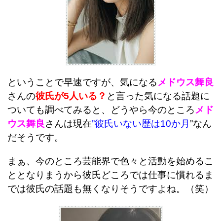
ということで早速ですが、気になる
メドウス舞良
さんの
彼氏が5人いる？
と言った気になる話題に
ついても調べてみると、
どうやら今のところ
メド
ウス舞良
さんは現在
”彼氏いない歴は10か月
”なん
だそうです。
まぁ、今のところ芸能界で色々と活動を始めるこ
ととなりまうから彼氏どころでは仕事に慣れるま
では彼氏の話題も無くなりそうですよね。（笑）