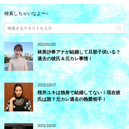
検索しちゃいなよ〜♪
2022/01/02
林美沙希アナが結婚して旦那子供いる？
過去の彼氏＆元カレ事情！
2021/10/27
桜井ユキは独身で結婚してない！現在彼
氏は誰？元カレ過去の熱愛相手！
2021/10/26