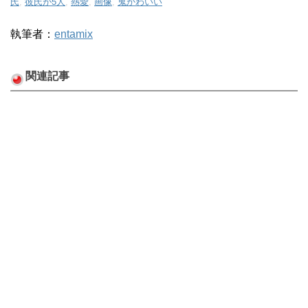
氏
,
彼氏が5人
,
熱愛
,
画像
,
鬼かわいい
執筆者：
entamix
関連記事