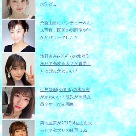
大学どこ！
斉藤由貴のパンテイー＆キ
ス写真！医師の顔画像や誰
がなぜリークした？
浅野杏奈(ﾏｼﾞﾊﾟﾝ)の水着姿
あり？高校＆大学が青学！
すっぴんかわいい？
生見愛瑠(めるる)の水着姿
がかわいい！彼氏が高橋文
哉？すっぴん画像！
菊地亜美が2017現在また太
った？激太りの体重は62