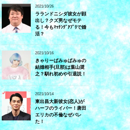
2021/10/26
ラランドニシダ彼女が顔
出し？クズ男なぜモテ
る！今もﾏｯﾁﾝｸﾞｱﾌﾟﾘで婚
活？
2021/10/16
きゃりーぱみゅぱみゅの
結婚相手(旦那)は葉山奨
之？馴れ初めや引退説！
2021/10/14
東出昌大新彼女(恋人)が
ハーフのライバー！唐田
エリカの不倫なぜバレ
た！