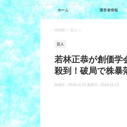
ホーム
運営者情報
HOME
>
芸人
>
芸人
若林正恭が創価学
殺到！破局で株暴
投稿日：2018-11-12 更新日：
2018-11-13