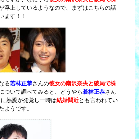
が浮上しているようなので、まずはこちらの話
います！！
なる
若林正恭
さんの
彼女の南沢奈央と破局で株
について調べてみると、
どうやら
若林正恭
さん
2月に熱愛が発覚し一時は
結婚間近
とも言われてい
たようです。