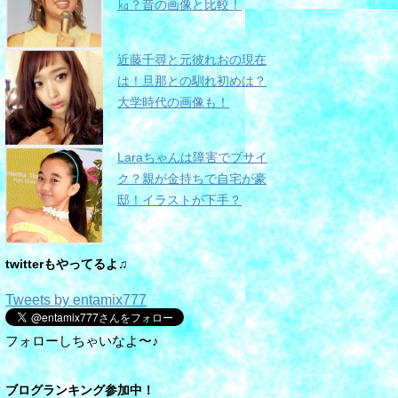
㎏？昔の画像と比較！
近藤千尋と元彼れおの現在
は！旦那との馴れ初めは？
大学時代の画像も！
Laraちゃんは障害でブサイ
ク？親が金持ちで自宅が豪
邸！イラストが下手？
twitterもやってるよ♫
Tweets by entamix777
フォローしちゃいなよ〜♪
ブログランキング参加中！