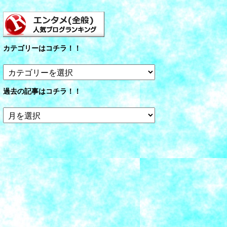
カテゴリーはコチラ！！
カ
テ
ゴ
過去の記事はコチラ！！
リ
ー
過
は
去
コ
の
チ
記
ラ！！
事
は
コ
チ
ラ！！