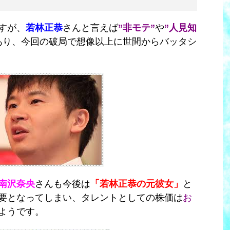
すが、
若林正恭
さんと言えば
”非モテ”
や
”人見知
あり、今回の破局で想像以上に世間からバッタシ
南沢奈央
さんも今後は
「若林正恭の元彼女」
と
要となってしまい、タレントとしての株価は
お
ようです。