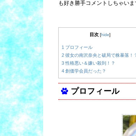
も好き勝手コメントしちゃいま
目次
[
hide
]
1
プロフィール
2
彼女の南沢奈央と破局で株暴落！
3
性格悪い＆嫌い殺到！？
4
創価学会員だった？
プロフィール