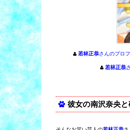
若林正恭
さんのプロ
若林正恭
彼女の南沢奈央と
そんなお笑い芸人の
若林正恭
さ