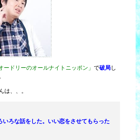
オードリーのオールナイトニッポン」
で
破局
し
。
んは、、。
ろいろな話をした。いい恋をさせてもらった