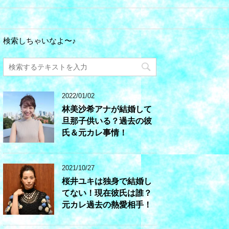
検索しちゃいなよ〜♪
2022/01/02
林美沙希アナが結婚して
旦那子供いる？過去の彼
氏＆元カレ事情！
2021/10/27
桜井ユキは独身で結婚し
てない！現在彼氏は誰？
元カレ過去の熱愛相手！