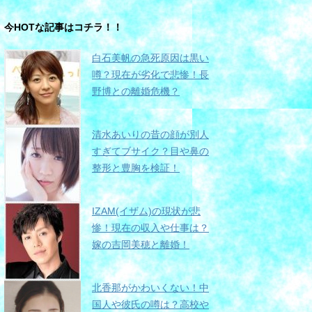
今HOTな記事はコチラ！！
白石美帆の急死原因は黒い
噂？現在が劣化で悲惨！長
野博との離婚危機？
清水あいりの昔の顔が別人
すぎてブサイク？目や鼻の
整形と豊胸を検証！
IZAM(イザム)の現状が悲
惨！現在の収入や仕事は？
嫁の吉岡美穂と離婚！
北香那がかわいくない！中
国人や彼氏の噂は？高校や