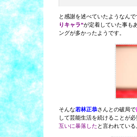
と感謝を述べていたようなんで
りキャラ”
が定着していた事も
ングが多かったようです。
そんな
若林正恭
さんとの破局で
して芸能生活を続けることが必
互いに暴落した
と言われている