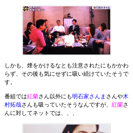
しかも、煙をかけるなとも注意されたにもかかわ
らず、その後も気にせずに吸い続けていたそうで
す。
番組では
紅蘭
さん以外にも
明石家さんま
さんや
木
村拓哉
さんも吸っていたそうなんですが、
紅蘭
さ
んに対してネットでは、、、