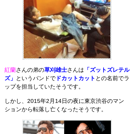
紅蘭
さんの弟の
草刈雄士
さんは
「ズットズレテル
ズ」
というバンドで
ドカットカット
との名前でラ
ップを担当していたそうです。
しかし、2015年2月14日の夜に東京渋谷のマン
ションから転落し亡くなったそうです。