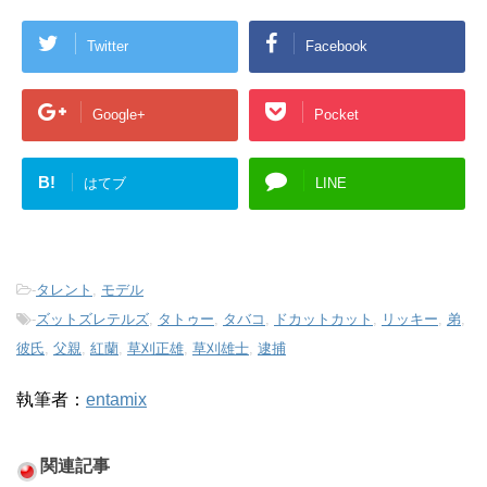
Twitter
Facebook
Google+
Pocket
B!
はてブ
LINE
-
タレント
,
モデル
-
ズットズレテルズ
,
タトゥー
,
タバコ
,
ドカットカット
,
リッキー
,
弟
,
彼氏
,
父親
,
紅蘭
,
草刈正雄
,
草刈雄士
,
逮捕
執筆者：
entamix
関連記事