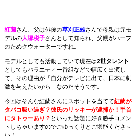
紅蘭
さん、父は俳優の
草刈正雄
さんで母親は元モ
デルの
大塚税子
さんとして知られ、父親がハーフ
のためクウォーターですね。
モデルとしても活動していて現在は
2世タレント
としてもバラエティー番組などで幅広く出演し
て、その理由が「自分がテレビに出て、日本に刺
激を与えたいから」なのだそうです。
今回はそんな紅蘭さんにスポットを当てて
紅蘭が
タバコ吸い過ぎ？彼氏のリッキーが逮捕か！手首
にタトゥーあり？
といった話題に好き勝手コメン
トしちゃいますのでごゆっくりとご堪能くださ～
い！