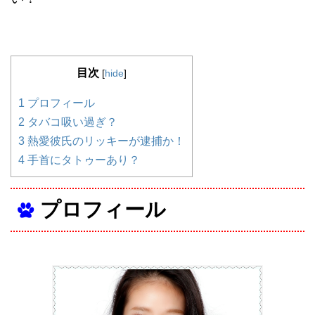
目次
[
hide
]
1
プロフィール
2
タバコ吸い過ぎ？
3
熱愛彼氏のリッキーが逮捕か！
4
手首にタトゥーあり？
プロフィール