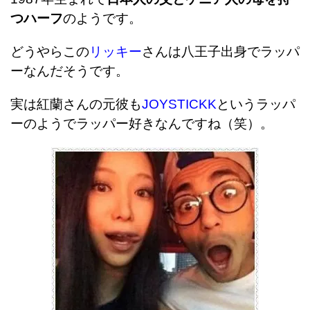
つハーフ
のようです。
どうやらこの
リッキー
さんは八王子出身でラッパ
ーなんだそうです。
実は紅蘭さんの元彼も
JOYSTICKK
というラッパ
ーのようで
ラッパー好きなんですね（笑）。