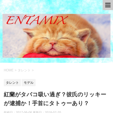
HOME
>
タレント
>
タレント
モデル
紅蘭がタバコ吸い過ぎ？彼氏のリッキー
が逮捕か！手首にタトゥーあり？
投稿日：2017-06-06 更新日：
2018-07-20