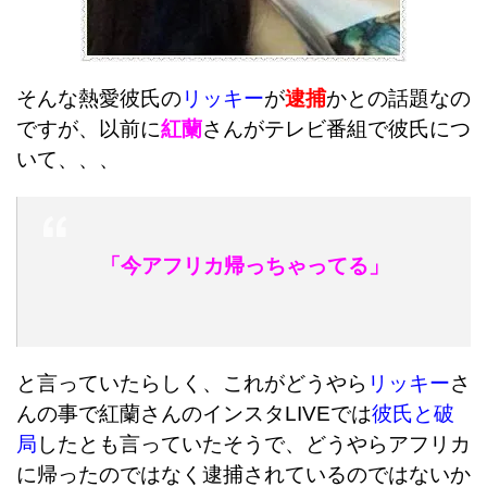
そんな熱愛彼氏の
リッキー
が
逮捕
かとの話題なの
ですが、以前に
紅蘭
さんがテレビ番組で彼氏につ
いて、、、
「今アフリカ帰っちゃってる」
と言っていたらしく、これがどうやら
リッキー
さ
んの事で紅蘭さんのインスタLIVEでは
彼氏と破
局
したとも言っていたそうで、どうやらアフリカ
に帰ったのではなく逮捕されているのではないか