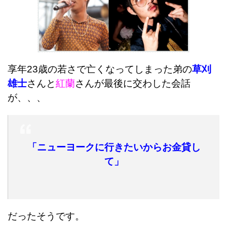
享年23歳の若さで亡くなってしまった弟の
草刈
雄士
さんと
紅蘭
さんが最後に交わした会話
が、、、
「ニューヨークに行きたいからお金貸し
て」
だったそうです。