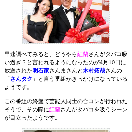
早速調べてみると、どうやら
紅蘭
さんがタバコ吸
い過ぎ？と言われるようになったのが4月10日に
放送された
明石家
さんまさんと
木村拓哉
さんの
「
さんタク
」と言う番組がきっかけになっている
ようです。
この番組の終盤で芸能人同士の合コンが行われた
そうで、その際に
紅蘭
さんがタバコを吸うシーン
が目立ったようです。