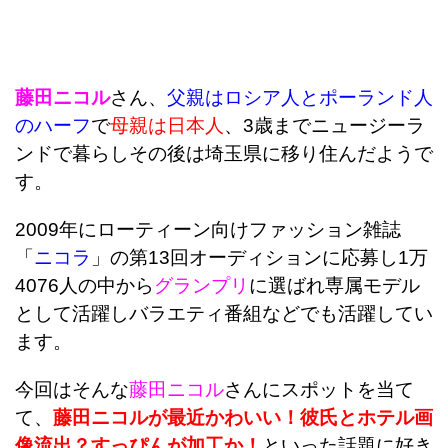
藤田ニコル
さん、
父親はロシア人とポーランド人
のハーフ
で
母親は日本人
、3歳までニュージーラ
ンドで暮らしその後は埼玉県に移り住んだようで
す。
2009年にローティーン向けファッション雑誌
「
ニコラ
」の第13回オーディションに応募し1万
4076人の中から
グランプリ
に選ばれ専属モデル
として活躍しバラエティ番組などでも活躍してい
ます。
今回はそんな
藤田ニコル
さんにスポットを当て
て、
藤田ニコルが最近かわいい！彼氏とホテル画
像流出？すっぴんが加工か！
といった話題に好き