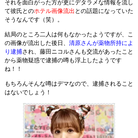
それを面白がった方が更にデタラメな情報を流し
て彼氏との
ホテル画像流出
との話題になっていた
そうなんです（笑）。
結局のところ二人は何もなかったようですが、こ
の画像が流出した後日、
清原さんが薬物所持によ
り逮捕
され、藤田ニコルさんも交流があったこと
から薬物疑惑で逮捕の噂も浮上したようです
ね！！
もちろんそんな噂はデマなので、逮捕されること
はないでしょう！