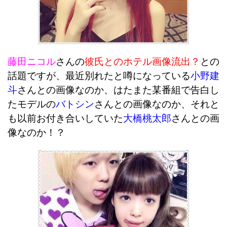
藤田ニコル
さんの
彼氏とのホテル画像流出？
との
話題ですが、最近別れたと噂になっている
小野建
斗
さんとの画像なのか、はたまた某番組で告白し
たモデルの
バトシン
さんとの画像なのか、それと
も以前お付き合いしていた
大橋桃太郎
さんとの画
像なのか！？