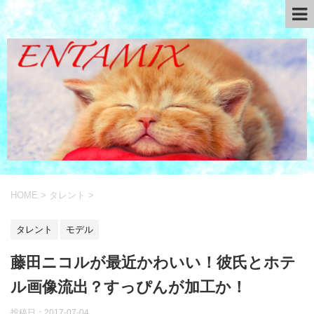
HOME
>
タレント
>
タレント
モデル
藤田ニコルが最近かわいい！彼氏とホテ
ル画像流出？すっぴんが加工か！
投稿日：
2017-07-04