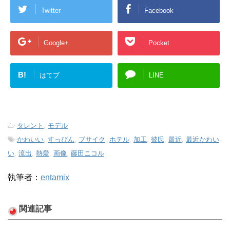
Twitter
Facebook
Google+
Pocket
B!
はてブ
LINE
-
タレント
,
モデル
-
かわいい
,
すっぴん
,
ブサイク
,
ホテル
,
加工
,
彼氏
,
最近
,
最近かわい
い
,
流出
,
熱愛
,
画像
,
藤田ニコル
執筆者：
entamix
関連記事