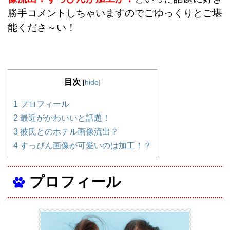
勝手コメントしちゃいますのでごゆっくりとご堪
能くださ～い！
目次
[
hide
]
1
プロフィール
2
最近がかわいいと話題！
3
彼氏とのホテル画像流出？
4
すっぴん画像が可愛いのは加工！？
プロフィール