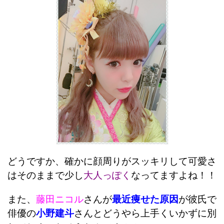
どうですか、確かに顔周りがスッキリして可愛さ
はそのままで少し
大人っぽく
なってますよね！！
また、
藤田ニコル
さんが
最近痩せた原因
が彼氏で
俳優の
小野建斗
さんとどうやら上手くいかずに別