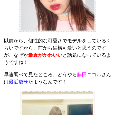
以前から、個性的な可愛さでモデルをしているく
らいですから、
前から結構可愛いと思うのです
が、なぜか
最近がかわいい
と話題になっているよ
うですね！
早速調べて見たところ、どうやら
藤田ニコル
さん
は
最近痩せた
ようなんです！