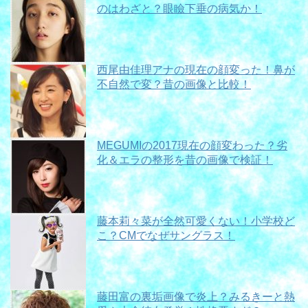
のはわざと？眼瞼下垂の病気か！
西尾由佳理アナの現在の顔変った！鼻が
不自然で変？昔の画像と比較！
MEGUMIの2017現在の顔変わった？劣
化＆エラの整形を昔の画像で検証！
藤本莉々菜が全然可愛くない！小学校ど
こ？CMでなぜサングラス！
藤田富の裏垢画像で炎上？みるきーと熱