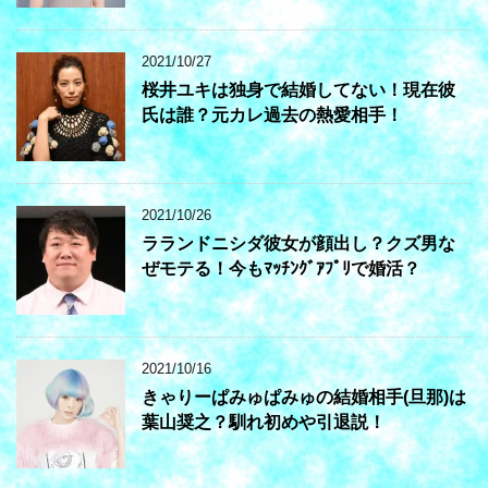
2021/10/27
桜井ユキは独身で結婚してない！現在彼
氏は誰？元カレ過去の熱愛相手！
2021/10/26
ラランドニシダ彼女が顔出し？クズ男な
ぜモテる！今もﾏｯﾁﾝｸﾞｱﾌﾟﾘで婚活？
2021/10/16
きゃりーぱみゅぱみゅの結婚相手(旦那)は
葉山奨之？馴れ初めや引退説！