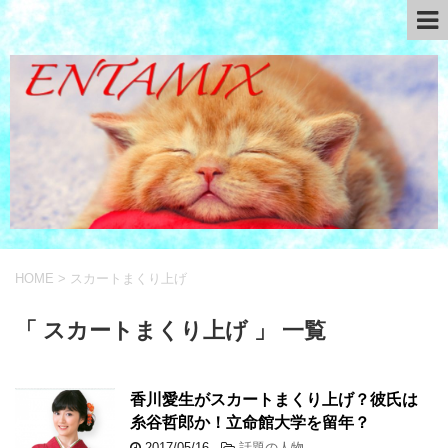
HOME
>
スカートまくり上げ
「 スカートまくり上げ 」 一覧
香川愛生がスカートまくり上げ？彼氏は
糸谷哲郎か！立命館大学を留年？
2017/05/16
-
話題の人物