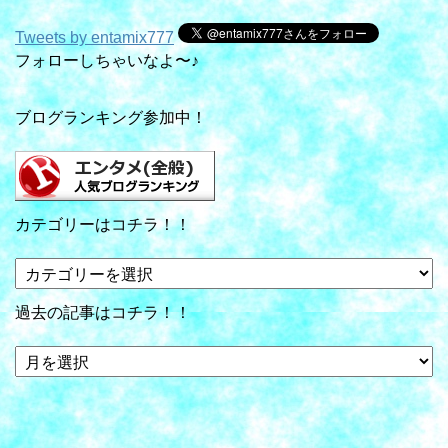
Tweets by entamix777
フォローしちゃいなよ〜♪
ブログランキング参加中！
カテゴリーはコチラ！！
カ
テ
ゴ
過去の記事はコチラ！！
リ
ー
過
は
去
コ
の
チ
記
ラ！！
事