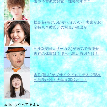
愛や本命彼女発覚！性格悪すぎ？
松島花(モデル)が超かわいい！実家がお
金持ち？彼氏との写真が流出か！
HIRO(安田大サーカス)が病気で激痩せ！
現在の体重は？ほっぺ黒い原因とは！
吉住(芸人)がブサイクでもモテる？現在
の彼氏は誰！大学＆高校どこ！
twitterもやってるよ♫