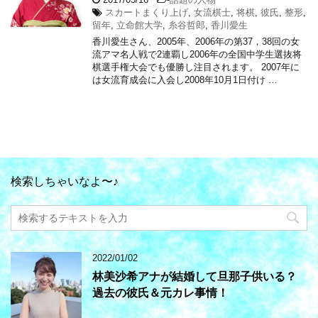
スカートまくり上げ
,
女流棋士
,
将棋
,
彼氏
,
整形
,
留年
,
立命館大学
,
糸谷哲郎
,
香川愛生
香川愛生さん、2005年、2006年の第37，38回の女
流アマ名人戦で2連覇し2006年の全国中学生選抜将
棋選手権大会でも優勝し注目されます。 2007年に
は女流育成会に入会し2008年10月1日付け …
検索しちゃいなよ〜♪
2022/01/02
林美沙希アナが結婚して旦那子供いる？
過去の彼氏＆元カレ事情！