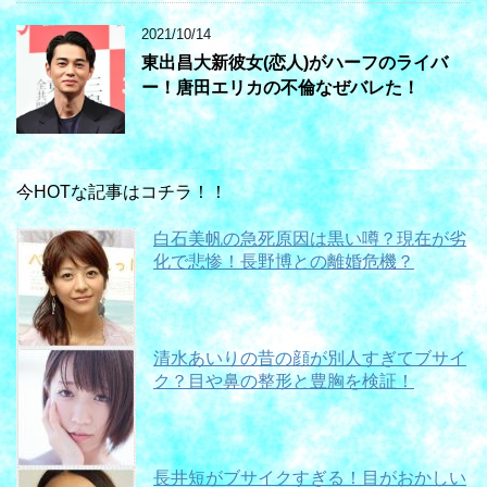
2021/10/14
東出昌大新彼女(恋人)がハーフのライバ
ー！唐田エリカの不倫なぜバレた！
今HOTな記事はコチラ！！
白石美帆の急死原因は黒い噂？現在が劣
化で悲惨！長野博との離婚危機？
清水あいりの昔の顔が別人すぎてブサイ
ク？目や鼻の整形と豊胸を検証！
長井短がブサイクすぎる！目がおかしい