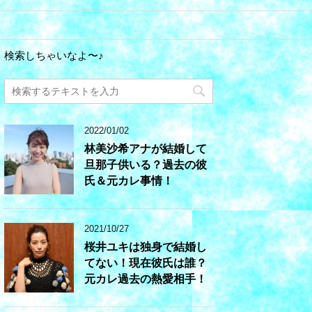
検索しちゃいなよ〜♪
2022/01/02
林美沙希アナが結婚して
旦那子供いる？過去の彼
氏＆元カレ事情！
2021/10/27
桜井ユキは独身で結婚し
てない！現在彼氏は誰？
元カレ過去の熱愛相手！