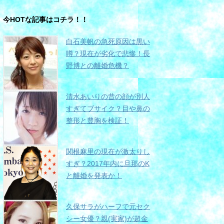
今HOTな記事はコチラ！！
白石美帆の急死原因は黒い
噂？現在が劣化で悲惨！長
野博との離婚危機？
清水あいりの昔の顔が別人
すぎてブサイク？目や鼻の
整形と豊胸を検証！
関根麻里の現在が激太りし
すぎ？2017年内に旦那のK
と離婚を発表か！
久保サラがハーフで元セク
シー女優？親(実家)が超金