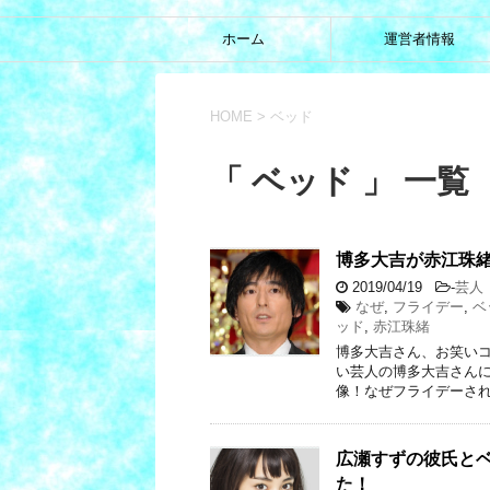
ホーム
運営者情報
HOME
>
ベッド
「 ベッド 」 一覧
博多大吉が赤江珠
2019/04/19
-
芸人
なぜ
,
フライデー
,
ベ
ッド
,
赤江珠緒
博多大吉さん、お笑いコ
い芸人の博多大吉さん
像！なぜフライデーされ
広瀬すずの彼氏と
た！