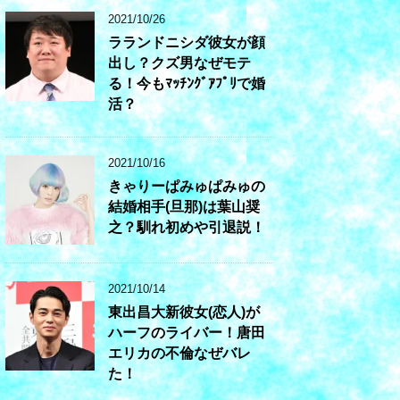
2021/10/26
ラランドニシダ彼女が顔
出し？クズ男なぜモテ
る！今もﾏｯﾁﾝｸﾞｱﾌﾟﾘで婚
活？
2021/10/16
きゃりーぱみゅぱみゅの
結婚相手(旦那)は葉山奨
之？馴れ初めや引退説！
2021/10/14
東出昌大新彼女(恋人)が
ハーフのライバー！唐田
エリカの不倫なぜバレ
た！