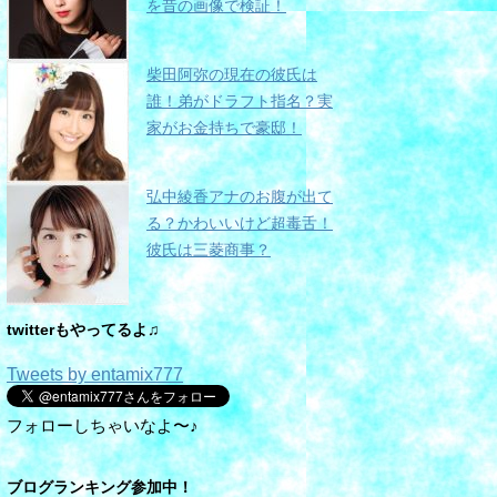
を昔の画像で検証！
柴田阿弥の現在の彼氏は
誰！弟がドラフト指名？実
家がお金持ちで豪邸！
弘中綾香アナのお腹が出て
る？かわいいけど超毒舌！
彼氏は三菱商事？
twitterもやってるよ♫
Tweets by entamix777
フォローしちゃいなよ〜♪
ブログランキング参加中！