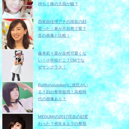
持ち！株の大損が嘘？
西尾由佳理アナの現在の顔
変った！鼻が不自然で変？
昔の画像と比較！
藤本莉々菜が全然可愛くな
い！小学校どこ？CMでな
ぜサングラス！
RaMu(youtuber)に彼氏がい
る？顔の整形疑惑！高校時
代の画像あり？
MEGUMIの2017現在の顔変
わった？劣化＆エラの整形