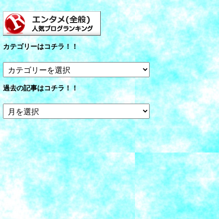
カテゴリーはコチラ！！
カ
テ
ゴ
過去の記事はコチラ！！
リ
ー
過
は
去
コ
の
チ
記
ラ！！
事
は
コ
チ
ラ！！