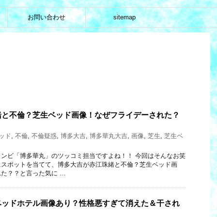
お問い合わせ
sitemap
緒と不倫？芝生ベッド画像！なぜフライデーされた？
ッド
,
不倫
,
不倫疑惑
,
博多大吉
,
博多華丸大吉
,
画像
,
芝生
,
芝生ベ
ンビ「博多華丸」のツッコミ担当ですよね！！ 今回はそんなお笑
にスポットを当てて、博多大吉が赤江珠緒と不倫？芝生ベッド画
た？？と言った気に …
ベッドホテル画像あり？性格悪すぎて消えた＆干され