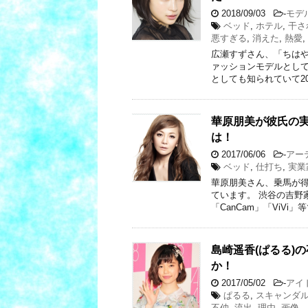
2018/09/03
-
モデ
ベッド
,
ホテル
,
干さ
悪すぎる
,
消えた
,
熱愛
,
広瀬すずさん、「ちはや
ァッションモデルとして
としても知られていて201
華原朋美が彼氏の
は！
2017/06/06
-
アー
ベッド
,
仕打ち
,
実業
華原朋美さん、乗馬が得
ています。 渋谷の吉野
「CanCam」「ViVi」
島崎遥香(ぱるる)
か！
2017/05/02
-
アイ
ぱるる
,
スキャンダ
不仲
,
流出
,
理由
,
画像