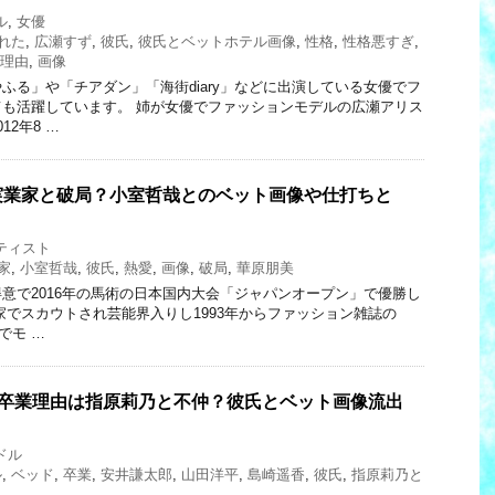
ル
,
女優
れた
,
広瀬すず
,
彼氏
,
彼氏とベットホテル画像
,
性格
,
性格悪すぎ
,
理由
,
画像
ふる」や「チアダン」「海街diary」などに出演している女優でフ
も活躍しています。 姉が女優でファッションモデルの広瀬アリス
2年8 …
実業家と破局？小室哲哉とのベット画像や仕打ちと
ティスト
家
,
小室哲哉
,
彼氏
,
熱愛
,
画像
,
破局
,
華原朋美
意で2016年の馬術の日本国内大会「ジャパンオープン」で優勝し
家でスカウトされ芸能界入りし1993年からファッション雑誌の
等でモ …
の卒業理由は指原莉乃と不仲？彼氏とベット画像流出
ドル
ル
,
ベッド
,
卒業
,
安井謙太郎
,
山田洋平
,
島崎遥香
,
彼氏
,
指原莉乃と