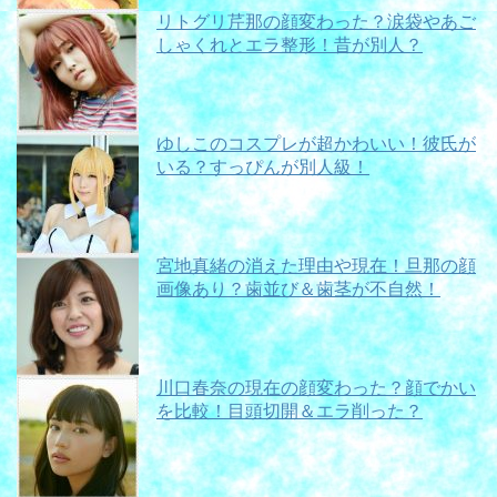
リトグリ芹那の顔変わった？涙袋やあご
しゃくれとエラ整形！昔が別人？
ゆしこのコスプレが超かわいい！彼氏が
いる？すっぴんが別人級！
宮地真緒の消えた理由や現在！旦那の顔
画像あり？歯並び＆歯茎が不自然！
川口春奈の現在の顔変わった？顔でかい
を比較！目頭切開＆エラ削った？