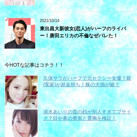
2021/10/14
東出昌大新彼女(恋人)がハーフのライバ
ー！唐田エリカの不倫なぜバレた！
今HOTな記事はコチラ！！
久保サラがハーフで元セクシー女優？親
(実家)が超金持ち！株の大損が嘘？
清水あいりの昔の顔が別人すぎてブサイ
ク？目や鼻の整形と豊胸を検証！