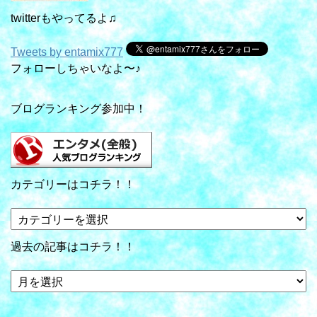
twitterもやってるよ♫
Tweets by entamix777
フォローしちゃいなよ〜♪
ブログランキング参加中！
カテゴリーはコチラ！！
カ
テ
ゴ
過去の記事はコチラ！！
リ
ー
過
は
去
コ
の