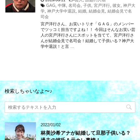
GAG
,
中隊
,
名司会
,
子供
,
宮戸洋行
,
彼女
,
神戸大
学
,
神戸大学中退説
,
結婚
,
結婚会見
,
結婚会見で名
司会
宮戸洋行さん、お笑いトリオ「ＧＡＧ」のメンバー
でツッコミ担当ですよね！！ 今回はそんなお笑い芸
人の宮戸洋行さんにスポットを当てて、宮戸洋行さ
んが結婚会見で名司会！結婚して子供いる？神戸大
学中退説！と言 …
検索しちゃいなよ〜♪
2022/01/02
林美沙希アナが結婚して旦那子供いる？