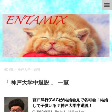
HOME
>
神戸大学中退説
「 神戸大学中退説 」 一覧
宮戸洋行(GAG)が結婚会見で名司会！結婚
して子供いる？神戸大学中退説！
2019/06/11
-
芸人
,
話題の人物