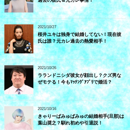
過去の彼氏＆元カレ事情！
2021/10/27
桜井ユキは独身で結婚してない！現在彼
氏は誰？元カレ過去の熱愛相手！
2021/10/26
ラランドニシダ彼女が顔出し？クズ男な
ぜモテる！今もﾏｯﾁﾝｸﾞｱﾌﾟﾘで婚活？
2021/10/16
きゃりーぱみゅぱみゅの結婚相手(旦那)は
葉山奨之？馴れ初めや引退説！