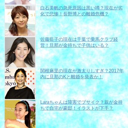
白石美帆の急死原因は黒い噂？現在が劣
化で悲惨！長野博との離婚危機？
佐藤藍子の現在は千葉で乗馬クラブ経
営！旦那が金持ちで子供はいる？
関根麻里の現在が激太りしすぎ？2017年
内に旦那のKと離婚を発表か！
Laraちゃんは障害でブサイク？親が金持
ちで自宅が豪邸！イラストが下手？