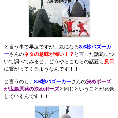
と言う事で早速ですが、気になる
8.6秒バズーカ
ー
さんの
ネタの意味が怖い！？
と言った話題につ
いて調べてみると、どうやらこちらの話題も
反日
に繋がってくるようなんです！！
と言うのも、
8.6秒バズーカー
さんの
決めポーズ
が広島原発の決めポーズ
と同じということが発覚
しているんです！！