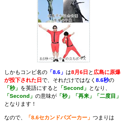
しかもコンビ名の
「8.6」
は
8月6日
と
広島に原爆
が投下された日
で、
それだけではなく
8.6秒
の
「秒」
を英語にすると
「Second」
となり、
「Second」
の意味が
「秒」「再来」「二度目」
となります！
なので、
「8.6セカンドバズーカー」
つまりは