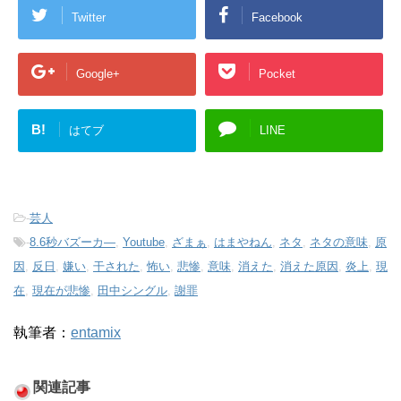
Twitter
Facebook
Google+
Pocket
B!
はてブ
LINE
-
芸人
-
8.6秒バズーカ―
,
Youtube
,
ざまぁ
,
はまやねん
,
ネタ
,
ネタの意味
,
原
因
,
反日
,
嫌い
,
干された
,
怖い
,
悲惨
,
意味
,
消えた
,
消えた原因
,
炎上
,
現
在
,
現在が悲惨
,
田中シングル
,
謝罪
執筆者：
entamix
関連記事