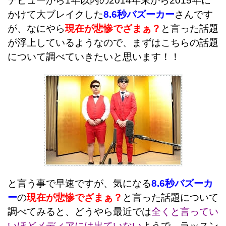
デビューから1年以内の2014年末から2015年に
かけて大ブレイクした
8.6秒バズーカー
さんです
が、なにやら
現在が悲惨でざまぁ？
と言った話題
が浮上しているようなので、まずはこちらの話題
について調べていきたいと思います！！
と言う事で早速ですが、気になる
8.6秒バズーカ
ー
の
現在が悲惨でざまぁ？
と言った話題について
調べてみると、どうやら最近では
全くと言ってい
いほどメディアには出ていない
ようで、ラッスン