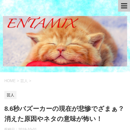
HOME
>
芸人
>
芸人
8.6秒バズーカーの現在が悲惨でざまぁ？
消えた原因やネタの意味が怖い！
投稿日：
2018-10-01