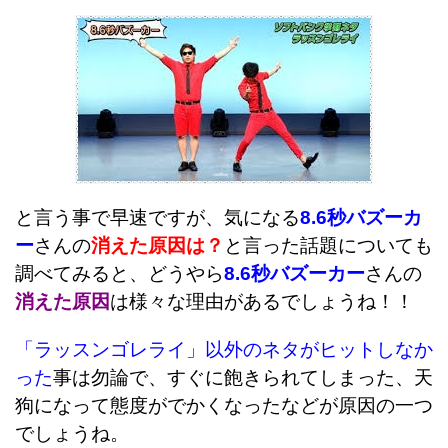
と言う事で早速ですが、気になる
8.6秒バズーカ
ー
さんの
消えた原因は？
と言った話題についても
調べてみると、どうやら
8.6秒バズーカー
さんの
消えた原因
は様々な理由があるでしょうね！！
「ラッスンゴレライ」以外のネタがヒットしなか
った
事は勿論で、すぐに飽きられてしまった、天
狗になって態度がでかくなったなどが原因の一つ
でしょうね。