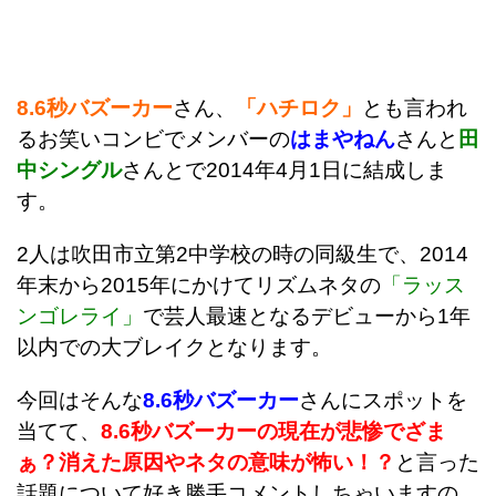
8.6秒バズーカー
さん、
「ハチロク」
とも言われ
るお笑いコンビでメンバーの
はまやねん
さんと
田
中シングル
さんとで2014年4月1日に結成しま
す。
2人は吹田市立第2中学校の時の同級生で、2014
年末から2015年にかけてリズムネタの
「ラッス
ンゴレライ」
で芸人最速となるデビューから1年
以内での大ブレイクとなります。
今回はそんな
8.6秒バズーカー
さんにスポットを
当てて、
8.6秒バズーカーの現在が悲惨でざま
ぁ？消えた原因やネタの意味が怖い！？
と言った
話題について好き勝手コメントしちゃいますの