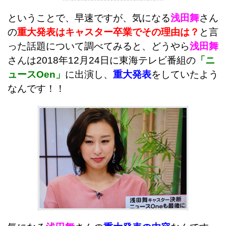
ということで、早速ですが、気になる
浅田舞
さん
の
重大発表はキャスター卒業でその理由は？
と言
った話題について調べてみると、
どうやら
浅田舞
さんは2018年12月24日に東海テレビ番組の
「ニ
ュースOen」
に出演し、
重大発表
をしていたよう
なんです！！