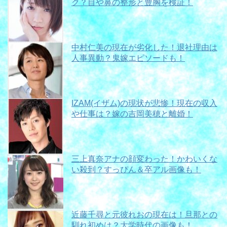
ク？目や鼻の整形と豊胸を検証！
中村仁美の現在が劣化した！退社理由は
人事異動？鬼嫁エピソードも！
IZAM(イザム)の現状が悲惨！現在の収入
や仕事は？嫁の吉岡美穂と離婚！
三上真奈アナの顔変わった！かわいくな
い殺到？すっぴん＆卒アル画像も！
近藤千尋と元彼れおの現在は！旦那との
馴れ初めは？大学時代の画像も！