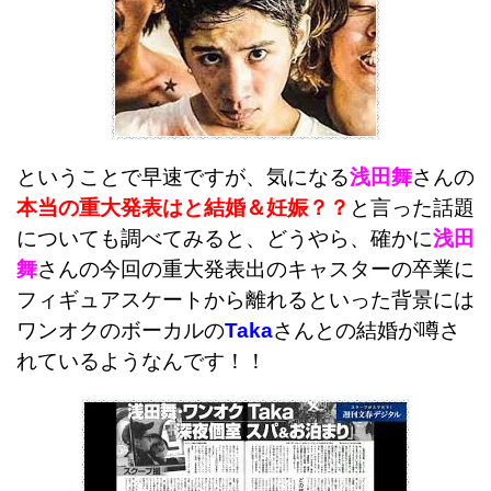
ということで早速ですが、気になる
浅田舞
さんの
本当の重大発表はと結婚＆妊娠？？
と言った話題
についても調べてみると、
どうやら、確かに
浅田
舞
さんの今回の重大発表出のキャスターの卒業に
フィギュアスケートから離れるといった背景には
ワンオクのボーカルの
Taka
さんとの結婚が噂さ
れているようなんです！！