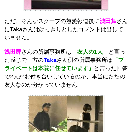
ただ、そんなスクープの熱愛報道後に
浅田舞
さん
にTakaさんははっきりとしたコメントは出して
いません。
浅田舞
さんの所属事務所は
「友人の1人」
と言っ
た感じで一方の
Taka
さん側の所属事務所は
「プ
ライベートは本院に任せています」
と言った回答
で2人がお付き合いしているのか、本当にただの
友人なのか分かっていません。