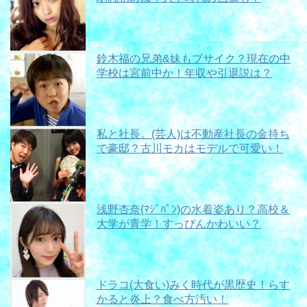
鈴木福の兄弟&妹もブサイク？現在の中
学校は宮前中か！年収や引退説は？
私と社長。(芸人)は不動産社長の金持ち
で豪邸？古川モカはモデルで可愛い！
浅野杏奈(ﾏｼﾞﾊﾟﾝ)の水着姿あり？高校＆
大学が青学！すっぴんかわいい？
ドラコ(大食い)みく時代が黒歴史！らす
かると炎上？食べ方汚い！