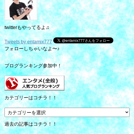
twitterもやってるよ♫
Tweets by entamix777
フォローしちゃいなよ〜♪
ブログランキング参加中！
カテゴリーはコチラ！！
カ
テ
ゴ
過去の記事はコチラ！！
リ