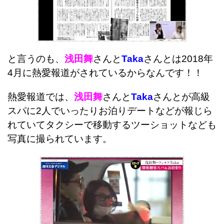
と言うのも、
浅田舞
さんと
Taka
さんとは2018年
4月に熱愛報道がされているからなんです！！
熱愛報道では、
浅田舞
さんと
Taka
さんとが高級
スパに2人でいったりお泊りデートなどが報じら
れていてタクシーで移動するツーショットなども
写真に撮られています。