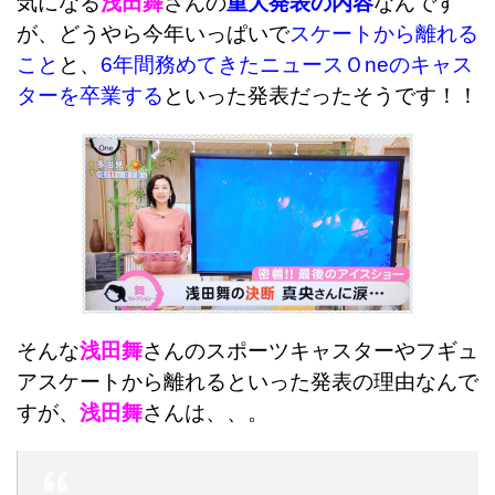
気になる
浅田舞
さんの
重大発表の内容
なんです
が、どうやら今年いっぱいで
スケートから離れる
こと
と、
6年間務めてきたニュースＯneのキャス
ターを卒業する
といった発表だったそうです！！
そんな
浅田舞
さんのスポーツキャスターやフギュ
アスケートから離れるといった発表の理由なんで
すが、
浅田舞
さんは、、。