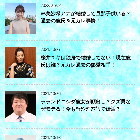
2022/01/02
林美沙希アナが結婚して旦那子供いる？
過去の彼氏＆元カレ事情！
2021/10/27
桜井ユキは独身で結婚してない！現在彼
氏は誰？元カレ過去の熱愛相手！
2021/10/26
ラランドニシダ彼女が顔出し？クズ男な
ぜモテる！今もﾏｯﾁﾝｸﾞｱﾌﾟﾘで婚活？
2021/10/16