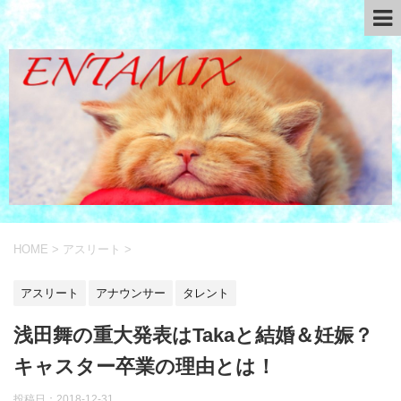
HOME
>
アスリート
>
アスリート
アナウンサー
タレント
浅田舞の重大発表はTakaと結婚＆妊娠？
キャスター卒業の理由とは！
投稿日：
2018-12-31