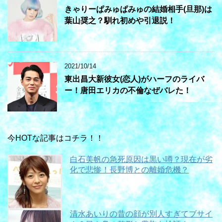
きゃりーぱみゅぱみゅの結婚相手(旦那)は
葉山奨之？馴れ初めや引退説！
2021/10/14
東出昌大新彼女(恋人)がハーフのライバ
ー！唐田エリカの不倫なぜバレた！
今HOTな記事はコチラ！！
白石美帆の急死原因は黒い噂？現在が劣
化で悲惨！長野博との離婚危機？
清水あいりの昔の顔が別人すぎてブサイ