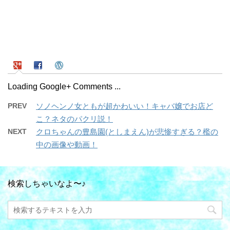
Loading Google+ Comments ...
PREV
ソノヘンノ女ともが超かわいい！キャバ嬢でお店ど
こ？ネタのパクリ説！
NEXT
クロちゃんの豊島園(としまえん)が悲惨すぎる？檻の
中の画像や動画！
検索しちゃいなよ〜♪