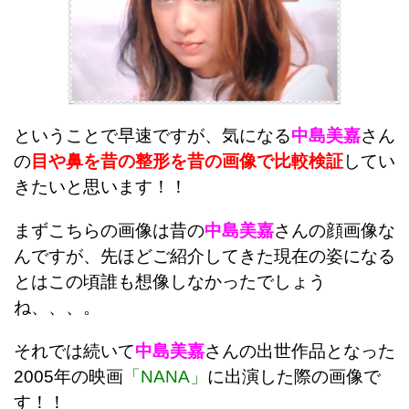
ということで早速ですが、気になる
中島美嘉
さん
の
目や鼻を昔の整形を昔の画像で比較検証
してい
きたいと思います！！
まずこちらの画像は昔の
中島美嘉
さんの顔画像な
んですが、先ほどご紹介してきた現在の姿になる
とはこの頃誰も想像しなかったでしょう
ね、、、。
それでは続いて
中島美嘉
さんの出世作品となった
2005年の映画
「NANA」
に出演した際の画像で
す！！