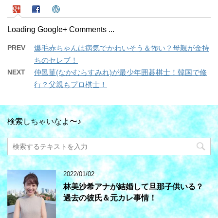
Loading Google+ Comments ...
PREV
爆毛赤ちゃんは病気でかわいそう＆怖い？母親が金持
ちのセレブ！
NEXT
仲邑菫(なかむらすみれ)が最少年囲碁棋士！韓国で修
行？父親もプロ棋士！
検索しちゃいなよ〜♪
2022/01/02
林美沙希アナが結婚して旦那子供いる？
過去の彼氏＆元カレ事情！