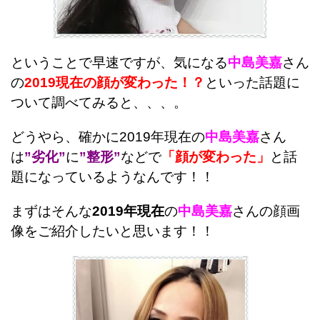
ということで早速ですが、気になる
中島美嘉
さん
の
2019現在の顔が変わった！？
といった話題に
ついて調べてみると、、、。
どうやら、確かに2019年現在の
中島美嘉
さん
は
”劣化”
に
”整形”
などで
「顔が変わった」
と話
題になっているようなんです！！
まずはそんな
2019年現在
の
中島美嘉
さんの顔画
像をご紹介したいと思います！！