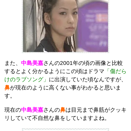
また、
中島美嘉
さんの2001年の頃の画像と比較
するとよく分かるようにこの頃はドラマ
「傷だら
けのラブソング」
に出演していた頃なんですが、
鼻
が現在のように高くない事がわかると思いま
す。
現在の
中島美嘉
さんの
鼻
は目元まで鼻筋がクッキ
リしていて不自然な鼻をしていますよね。