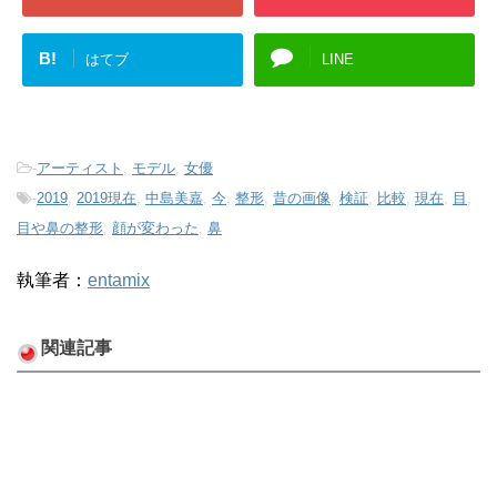
B!
はてブ
LINE
-
アーティスト
,
モデル
,
女優
-
2019
,
2019現在
,
中島美嘉
,
今
,
整形
,
昔の画像
,
検証
,
比較
,
現在
,
目
,
目や鼻の整形
,
顔が変わった
,
鼻
執筆者：
entamix
関連記事