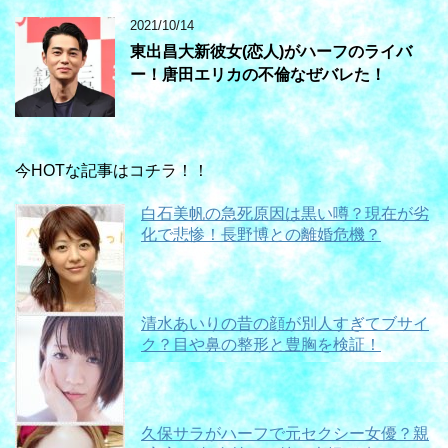
2021/10/14
東出昌大新彼女(恋人)がハーフのライバ
ー！唐田エリカの不倫なぜバレた！
今HOTな記事はコチラ！！
白石美帆の急死原因は黒い噂？現在が劣
化で悲惨！長野博との離婚危機？
清水あいりの昔の顔が別人すぎてブサイ
ク？目や鼻の整形と豊胸を検証！
久保サラがハーフで元セクシー女優？親