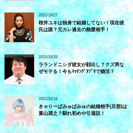
2021/10/27
桜井ユキは独身で結婚してない！現在彼
氏は誰？元カレ過去の熱愛相手！
2021/10/26
ラランドニシダ彼女が顔出し？クズ男な
ぜモテる！今もﾏｯﾁﾝｸﾞｱﾌﾟﾘで婚活？
2021/10/16
きゃりーぱみゅぱみゅの結婚相手(旦那)は
葉山奨之？馴れ初めや引退説！